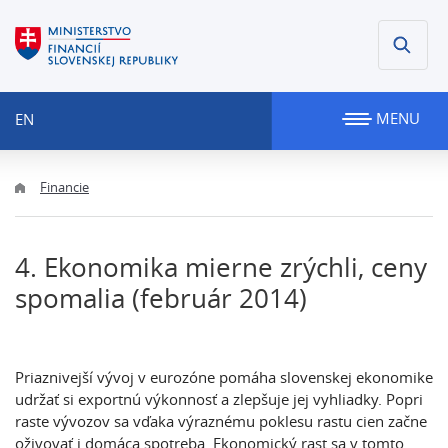
MENU
EN
Financie
4. Ekonomika mierne zrýchli, ceny
spomalia (február 2014)
Priaznivejší vývoj v eurozóne pomáha slovenskej ekonomike
udržať si exportnú výkonnosť a zlepšuje jej vyhliadky. Popri
raste vývozov sa vďaka výraznému poklesu rastu cien začne
oživovať i domáca spotreba. Ekonomický rast sa v tomto