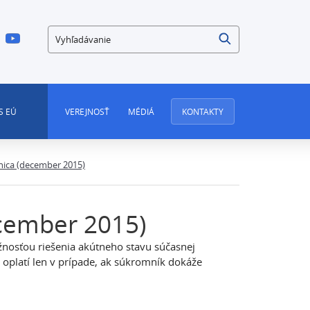
Vyhľadávanie
S EÚ
VEREJNOSŤ
MÉDIÁ
KONTAKTY
nica (december 2015)
cember 2015)
nosťou riešenia akútneho stavu súčasnej
 oplatí len v prípade, ak súkromník dokáže