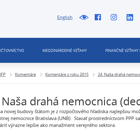
English
 ÚČTOVNÍCTVO
MEDZINÁRODNÉ VZŤAHY
FINANČNÉ VZŤAHY 
 IFP
Komentáre
Komentáre z roku 2015
24. Naša drahá nemoc
 Naša drahá nemocnica (de
a novej budovy štátom je z rozpočtového hľadiska najlepšou mož
itnej nemocnice Bratislava (UNB). Stavať prostredníctvom PPP sa
riť výrazne lepšie ako manažment verejného sektora.