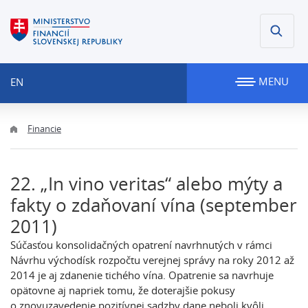
MENU
EN
Financie
22. „In vino veritas“ alebo mýty a
fakty o zdaňovaní vína (september
2011)
Súčasťou konsolidačných opatrení navrhnutých v rámci
Návrhu východísk rozpočtu verejnej správy na roky 2012 až
2014 je aj zdanenie tichého vína. Opatrenie sa navrhuje
opätovne aj napriek tomu, že doterajšie pokusy
o znovuzavedenie pozitívnej sadzby dane neboli kvôli