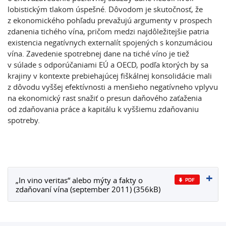
lobistickým tlakom úspešné. Dôvodom je skutočnosť, že
z ekonomického pohľadu prevažujú argumenty v prospech
zdanenia tichého vína, pričom medzi najdôležitejšie patria
existencia negatívnych externalít spojených s konzumáciou
vína. Zavedenie spotrebnej dane na tiché víno je tiež
v súlade s odporúčaniami EÚ a OECD, podľa ktorých by sa
krajiny v kontexte prebiehajúcej fiškálnej konsolidácie mali
z dôvodu vyššej efektívnosti a menšieho negatívneho vplyvu
na ekonomický rast snažiť o presun daňového zaťaženia
od zdaňovania práce a kapitálu k vyššiemu zdaňovaniu
spotreby.
„In vino veritas“ alebo mýty a fakty o
zdaňovaní vína (september 2011) (356kB)