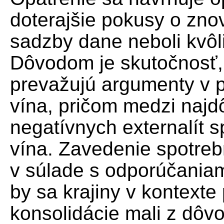
doterajšie pokusy o zno
sadzby dane neboli kvôl
Dôvodom je skutočnosť,
prevažujú argumenty v 
vína, pričom medzi najdôl
negatívnych externalít 
vína. Zavedenie spotrebn
v súlade s odporúčania
by sa krajiny v kontexte 
konsolidácie mali z dôvo