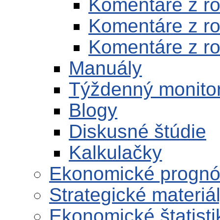
Komentáre z r
Komentáre z r
Komentáre z r
Manuály
Týždenný monito
Blogy
Diskusné štúdie
Kalkulačky
Ekonomické progn
Strategické materiá
Ekonomické štatisti