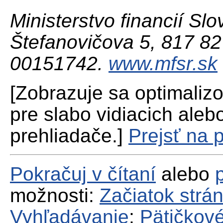
Ministerstvo financií Slo
Štefanovičova 5, 817 82 
00151742.
www.mfsr.sk
[Zobrazuje sa optimaliz
pre slabo vidiacich aleb
prehliadače.]
Prejsť na 
Pokračuj v čítaní
alebo
možnosti:
Začiatok strá
Vyhľadávanie
;
Pätičkové