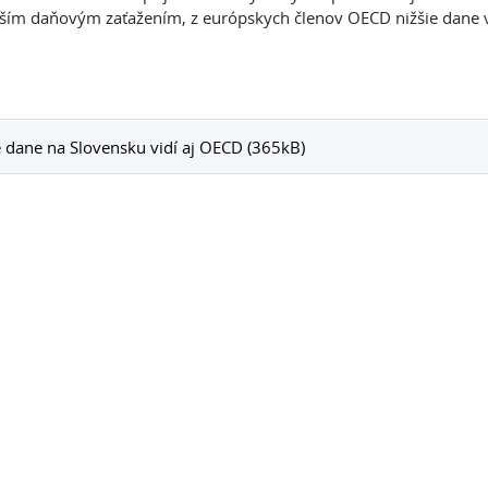
žším daňovým zaťažením, z európskych členov OECD nižšie dane v
 dane na Slovensku vidí aj OECD (365kB)