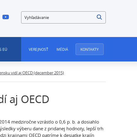
Vyhľadávanie
S EÚ
VEREJNOSŤ
MÉDIÁ
KONTAKTY
vensku vidí aj OECD (december 2015)
dí aj OECD
014 medziročne vzrástlo o 0,6 p. b. a dosiahlo
sledky výberu dane z pridanej hodnoty, lepší trh
dzi krajinami OECD patríme k desiatke krajín