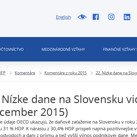
English
 ÚČTOVNÍCTVO
MEDZINÁRODNÉ VZŤAHY
FINANČNÉ VZŤAHY 
 IFP
Komentáre
Komentáre z roku 2015
22. Nízke dane na Slo
 Nízke dane na Slovensku vi
ecember 2015)
e údaje OECD ukazujú, že daňové zaťaženie na Slovensku v roku 2
 31 % HDP. K nárastu z 30,4% HDP prispeli najmä pozitívnejšie vý
 odvodoch a dani z príjmu a tiež vyšší výnos podnikovej dane. Me