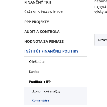
nezames
FINANČNÝ TRH
najvyšš
výskytu
ŠTÁTNE VÝKAZNÍCTVO
PPP PROJEKTY
AUDIT A KONTROLA
Rizik
HODNOTA ZA PENIAZE
INŠTITÚT FINANČNEJ POLITIKY
O Inštitúte
Kariéra
Publikácie IFP
Ekonomické analýzy
Komentáre