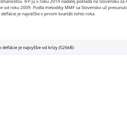
tnanosťou. IFP ju v roku 2014 naďalej pokladá na Slovensku za m
ie od roku 2009. Podľa metodiky MMF sa Slovensko už presunulo
 deflácie je najväčšie v prvom kvartáli tohto roka.
o deflácie je najvyššie od krízy (526kB)