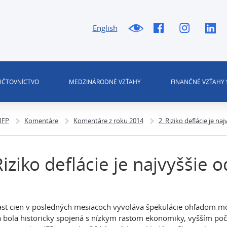
English
 ÚČTOVNÍCTVO
MEDZINÁRODNÉ VZŤAHY
FINANČNÉ VZŤAHY 
 IFP
Komentáre
Komentáre z roku 2014
2. Riziko deflácie je na
Riziko deflácie je najvyššie o
ast cien v posledných mesiacoch vyvoláva špekulácie ohľadom mož
a bola historicky spojená s nízkym rastom ekonomiky, vyšším po