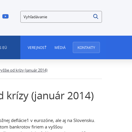
Vyhľadávanie
S EÚ
VEREJNOSŤ
MÉDIÁ
KONTAKTY
jvyššie od krízy (január 2014)
d krízy (január 2014)
nej deflácie1 v eurozóne, ale aj na Slovensku.
čtom bankrotov firiem a vyššou