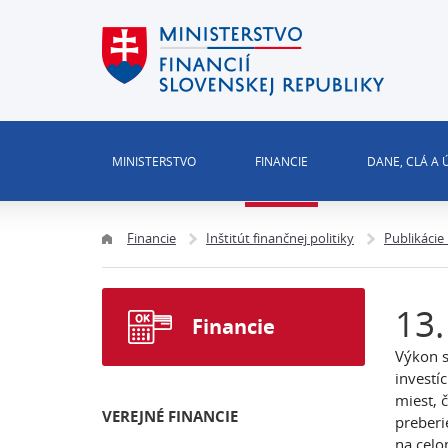
MINISTERSTVO
FINANCIE
DANE, CLÁ A
Financie
Inštitút finančnej politiky
Publikácie
13.
Financie
Výkon s
investí
miest, 
VEREJNÉ FINANCIE
preberi
na celo