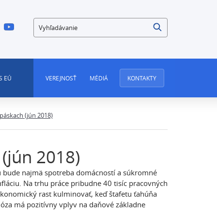
Vyhľadávanie
S EÚ
VEREJNOSŤ
MÉDIÁ
KONTAKTY
 páskach (jún 2018)
 (jún 2018)
tu bude najmä spotreba domácností a súkromné
nfláciu. Na trhu práce pribudne 40 tisíc pracovných
konomický rast kulminovať, keď štafetu ťahúňa
óza má pozitívny vplyv na daňové základne