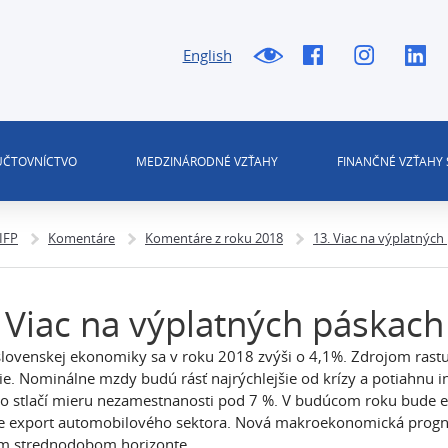
English
 ÚČTOVNÍCTVO
MEDZINÁRODNÉ VZŤAHY
FINANČNÉ VZŤAHY 
 IFP
Komentáre
Komentáre z roku 2018
13. Viac na výplatných
 Viac na výplatných páskach
lovenskej ekonomiky sa v roku 2018 zvýši o 4,1%. Zdrojom ras
cie. Nominálne mzdy budú rásť najrýchlejšie od krízy a potiahnu i
čo stlačí mieru nezamestnanosti pod 7 %. V budúcom roku bude e
e export automobilového sektora. Nová makroekonomická progn
m strednodobom horizonte.