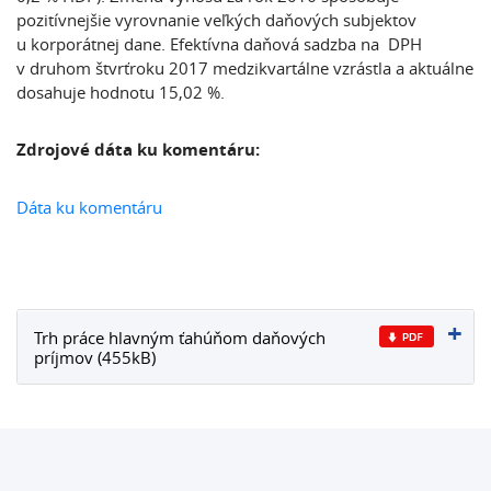
pozitívnejšie vyrovnanie veľkých daňových subjektov
u korporátnej dane. Efektívna daňová sadzba na DPH
v druhom štvrťroku 2017 medzikvartálne vzrástla a aktuálne
dosahuje hodnotu 15,02 %.
Zdrojové dáta ku komentáru:
Dáta ku komentáru
Trh práce hlavným ťahúňom daňových
príjmov (455kB)