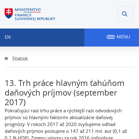
MENU
EN
Financie
13. Trh práce hlavným ťahúňom
daňových príjmov (september
2017)
Pokračujúci rast trhu práce a rýchlejší rast odvodových
príjmov sú hlavnými faktormi aktualizácie daňovej
prognózy. V rokoch 2017 až 2020 zvyšujeme odhad
daňových príjmov postupne o 147 až 211 mil. eur (0,1 až
0,2 % HDP). Zmenu výnosu za rok 2016 spôsobuje