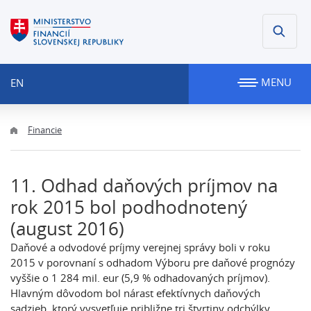
MENU
EN
Financie
11. Odhad daňových príjmov na
rok 2015 bol podhodnotený
(august 2016)
Daňové a odvodové príjmy verejnej správy boli v roku
2015 v porovnaní s odhadom Výboru pre daňové prognózy
vyššie o 1 284 mil. eur (5,9 % odhadovaných príjmov).
Hlavným dôvodom bol nárast efektívnych daňových
sadzieb, ktorý vysvetľuje približne tri štvrtiny odchýlky.