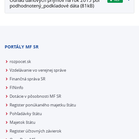
Odhad daňových príjmov na rok 2015 pol
podhodnotený_podkladové dáta (81kB)
PORTÁLY MF SR
rozpocet.sk
Vzdelávanie vo verejnej správe
Finančná správa SR
FINinfo
Dotácie v pôsobnosti MF SR
Register ponúkaného majetku štátu
Pohľadávky štátu
Majetok štátu
Register účtovných závierok