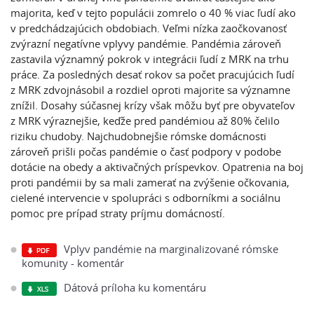
majorita, keď v tejto populácii zomrelo o 40 % viac ľudí ako
v predchádzajúcich obdobiach. Veľmi nízka zaočkovanosť
zvýrazní negatívne vplyvy pandémie. Pandémia zároveň
zastavila významný pokrok v integrácii ľudí z MRK na trhu
práce. Za posledných desať rokov sa počet pracujúcich ľudí
z MRK zdvojnásobil a rozdiel oproti majorite sa významne
znížil. Dosahy súčasnej krízy však môžu byť pre obyvateľov
z MRK výraznejšie, keďže pred pandémiou až 80% čelilo
riziku chudoby. Najchudobnejšie rómske domácnosti
zároveň prišli počas pandémie o časť podpory v podobe
dotácie na obedy a aktivačných príspevkov. Opatrenia na boj
proti pandémii by sa mali zamerať na zvýšenie očkovania,
cielené intervencie v spolupráci s odborníkmi a sociálnu
pomoc pre prípad straty príjmu domácností.
Vplyv pandémie na marginalizované rómske
komunity - komentár
Dátová príloha ku komentáru