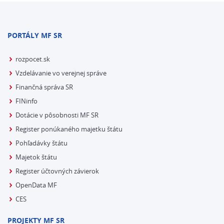
PORTÁLY MF SR
rozpocet.sk
Vzdelávanie vo verejnej správe
Finančná správa SR
FINinfo
Dotácie v pôsobnosti MF SR
Register ponúkaného majetku štátu
Pohľadávky štátu
Majetok štátu
Register účtovných závierok
OpenData MF
CES
PROJEKTY MF SR