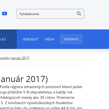
Vyhľadávanie
S EÚ
VEREJNOSŤ
MÉDIÁ
KONTAKTY
vensky (január 2017)
január 2017)
odľa registra zdravotných poisťovní klesol počet
vuje približne 5 % obyvateľstva, a každý rok
dchádzajúcich menej ako 30 rokov. Priemerne
015. Z končiacich vysokoškolských študentov
estície štátu do vzdelania vo výške 44,8 mil. eur.