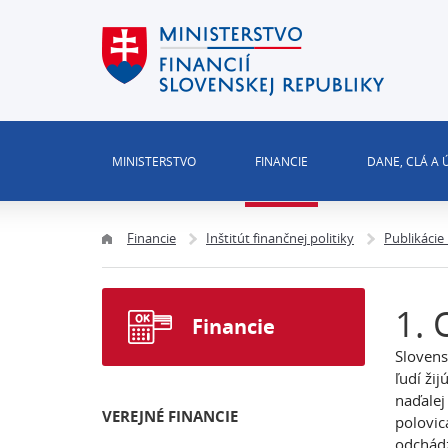
MINISTERSTVO
FINANCIE
DANE, CLÁ A
Financie
Inštitút finančnej politiky
Publikácie
1. 
Financie
Slovens
ľudí ži
naďalej
VEREJNÉ FINANCIE
polovic
odchádz