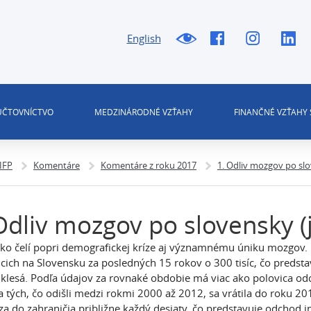
English
 ÚČTOVNÍCTVO
MEDZINÁRODNÉ VZŤAHY
FINANČNÉ VZŤAHY 
 IFP
Komentáre
Komentáre z roku 2017
1. Odliv mozgov po slo
Odliv mozgov po slovensky (
ko čelí popri demografickej kríze aj významnému úniku mozgov. P
júcich na Slovensku za posledných 15 rokov o 300 tisíc, čo predsta
 klesá. Podľa údajov za rovnaké obdobie má viac ako polovica o
a tých, čo odišli medzi rokmi 2000 až 2012, sa vrátila do roku 2
a do zahraničia približne každý desiaty, čo predstavuje odchod inv