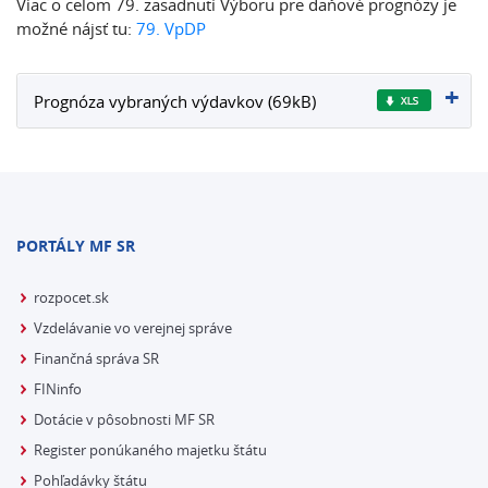
Viac o celom 79. zasadnutí Výboru pre daňové prognózy je
možné nájsť tu:
79. VpDP
Prognóza vybraných výdavkov (69kB)
PORTÁLY MF SR
rozpocet.sk
Vzdelávanie vo verejnej správe
Finančná správa SR
FINinfo
Dotácie v pôsobnosti MF SR
Register ponúkaného majetku štátu
Pohľadávky štátu