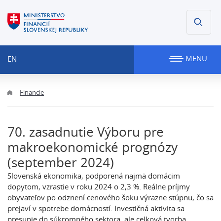
MENU
EN
Financie
70. zasadnutie Výboru pre
makroekonomické prognózy
(september 2024)
Slovenská ekonomika, podporená najmä domácim
dopytom, vzrastie v roku 2024 o 2,3 %. Reálne príjmy
obyvateľov po odznení cenového šoku výrazne stúpnu, čo sa
prejaví v spotrebe domácností. Investičná aktivita sa
presunie do súkromného sektora, ale celková tvorba