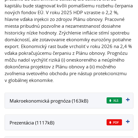
kapitálu bude stagnovať kvôli pomalšiemu rozbehu čerpania
nových fondov EÚ. V roku 2025 HDP vzrastie o 2,2 %,
hlavne vďaka injekcii zo zdrojov Plánu obnovy. Pracovné
miesta pribudnú pozvoľne a nezamestnanosť dosiahne
historicky nízke hodnoty. Zrýchlenie inflácie stlmí spotrebu
domácností, ale zotavovanie ekonomiky eurozóny potiahne
export. Ekonomický rast bude vrcholiť v roku 2026 na 2,4 %
vďaka pokračujúcemu čerpaniu z Plánu obnovy. Prognózu
môžu nadol vychýliť riziká (i) oneskoreného a neúplného
dokončenia projektov z Plánu obnovy a (ii) možného
zvoľnenia svetového obchodu pre nástup protekcionizmu
v globálnej ekonomike.
Makroekonomická prognóza (163kB)
Prezentácia (1117kB)