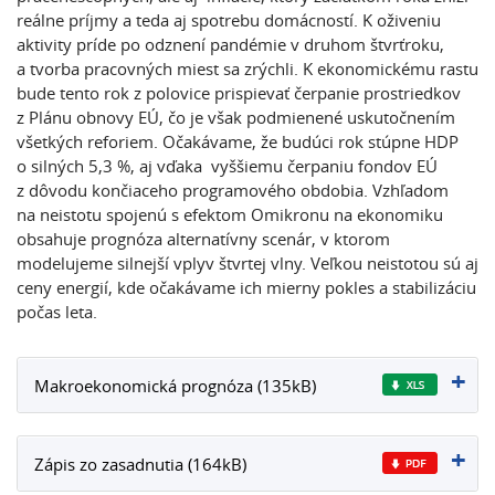
reálne príjmy a teda aj spotrebu domácností. K oživeniu
aktivity príde po odznení pandémie v druhom štvrťroku,
a tvorba pracovných miest sa zrýchli. K ekonomickému rastu
bude tento rok z polovice prispievať čerpanie prostriedkov
z Plánu obnovy EÚ, čo je však podmienené uskutočnením
všetkých reforiem. Očakávame, že budúci rok stúpne HDP
o silných 5,3 %, aj vďaka vyššiemu čerpaniu fondov EÚ
z dôvodu končiaceho programového obdobia. Vzhľadom
na neistotu spojenú s efektom Omikronu na ekonomiku
obsahuje prognóza alternatívny scenár, v ktorom
modelujeme silnejší vplyv štvrtej vlny. Veľkou neistotou sú aj
ceny energií, kde očakávame ich mierny pokles a stabilizáciu
počas leta.
Makroekonomická prognóza (135kB)
Zápis zo zasadnutia (164kB)