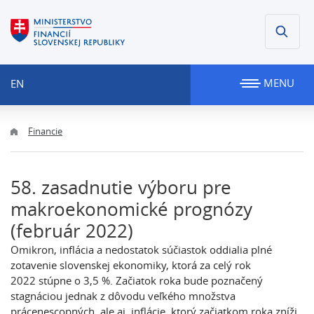
MENU
EN
Financie
58. zasadnutie výboru pre
makroekonomické prognózy
(február 2022)
Omikron, inflácia a nedostatok súčiastok oddialia plné
zotavenie slovenskej ekonomiky, ktorá za celý rok
2022 stúpne o 3,5 %. Začiatok roka bude poznačený
stagnáciou jednak z dôvodu veľkého množstva
prácenescopných, ale aj inflácie, ktorý začiatkom roka zníži