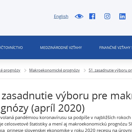
English
 ÚČTOVNÍCTVO
MEDZINÁRODNÉ VZŤAHY
FINANČNÉ VZŤAHY 
é prognózy
Makroekonomické prognózy
51. zasadnutie výboru p
 zasadnutie výboru pre ma
gnózy (apríl 2020)
yvolaná pandémiou koronavírusu sa podpíše v najbližších rokoch 
je celosvetové štatistiky a mení aj makroekonomickú prognózu S
a prinesie slovenskej ekonomike v roku 2020 recesiu na úrovni 