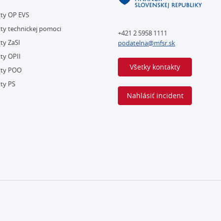
kty OP EVS
ty technickej pomoci
+421 2 5958 1111
ty ZaSI
podatelna@mfsr.sk
ty OPII
Všetky kontakty
kty POO
ty PS
Nahlásiť incident