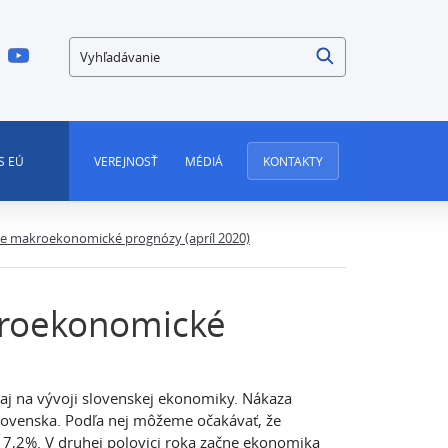
Vyhľadávanie
S EÚ
VEREJNOSŤ
MÉDIÁ
KONTAKTY
re makroekonomické prognózy (apríl 2020)
kroekonomické
aj na vývoji slovenskej ekonomiky. Nákaza
lovenska. Podľa nej môžeme očakávať, že
7,2%. V druhej polovici roka začne ekonomika