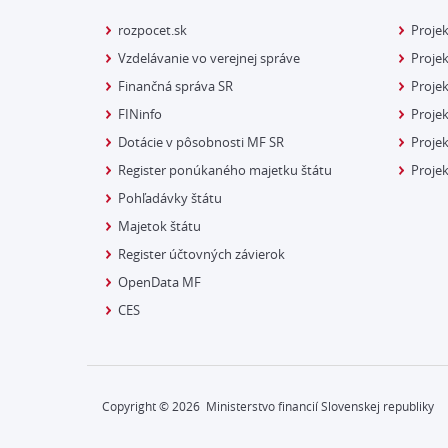
rozpocet.sk
Proje
Vzdelávanie vo verejnej správe
Projek
Finančná správa SR
Projek
FINinfo
Projek
Dotácie v pôsobnosti MF SR
Proje
Register ponúkaného majetku štátu
Projek
Pohľadávky štátu
Majetok štátu
Register účtovných závierok
OpenData MF
CES
Copyright ©
2026
Ministerstvo financií Slovenskej republiky