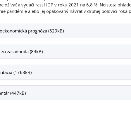
e ožívať a vytlačí rast HDP v roku 2021 na 6,8 %. Neistota ohľad
nie pandémie alebo jej opakovaný návrat v druhej polovici roka by
oekonomická prognóza (629kB)
 zo zasadnutia (84kB)
ntácia (1763kB)
ntár (447kB)