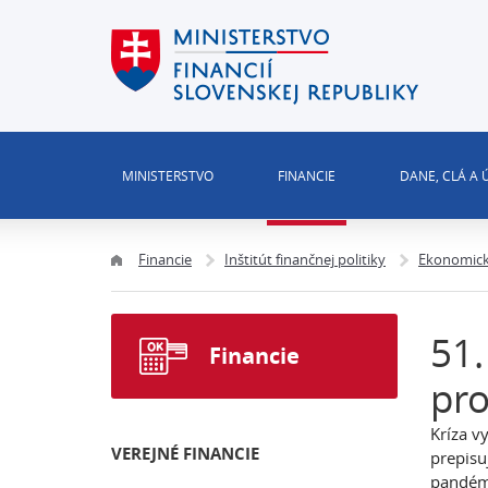
MINISTERSTVO
FINANCIE
DANE, CLÁ A
Financie
Inštitút finančnej politiky
Ekonomick
51.
Financie
pro
Kríza v
VEREJNÉ FINANCIE
prepisu
pandémi