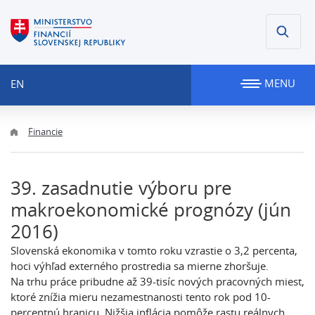
MENU
EN
Financie
39. zasadnutie výboru pre
makroekonomické prognózy (jún
2016)
Slovenská ekonomika v tomto roku vzrastie o 3,2 percenta,
hoci výhľad externého prostredia sa mierne zhoršuje.
Na trhu práce pribudne až 39-tisíc nových pracovných miest,
ktoré znížia mieru nezamestnanosti tento rok pod 10-
percentnú hranicu. Nižšia inflácia pomôže rastu reálnych