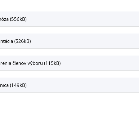
nóza (556kB)
ntácia (526kB)
renia členov výboru (115kB)
nica (149kB)