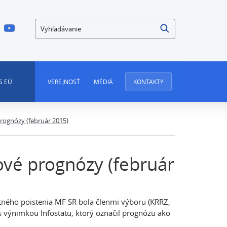
Vyhľadávanie
S EÚ
VEREJNOSŤ
MÉDIÁ
KONTAKTY
rognózy (február 2015)
ové prognózy (február
ného poistenia MF SR bola členmi výboru (KRRZ,
 s výnimkou Infostatu, ktorý označil prognózu ako