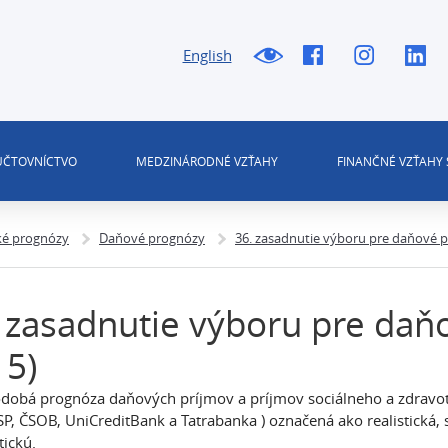
English
 ÚČTOVNÍCTVO
MEDZINÁRODNÉ VZŤAHY
FINANČNÉ VZŤAHY 
é prognózy
Daňové prognózy
36. zasadnutie výboru pre daňové p
 zasadnutie výboru pre daň
15)
dobá prognóza daňových príjmov a príjmov sociálneho a zdravot
SP, ČSOB, UniCreditBank a Tatrabanka ) označená ako realistická,
tickú.