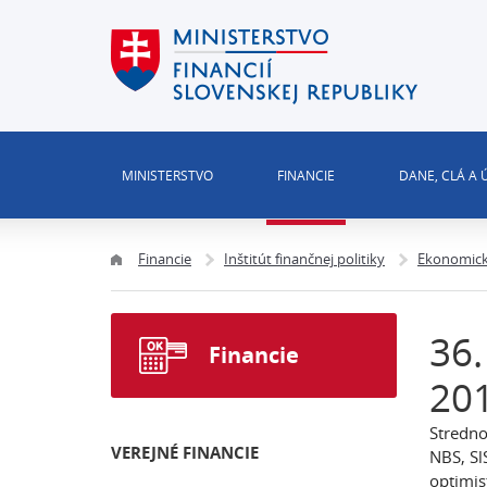
MINISTERSTVO
FINANCIE
DANE, CLÁ A
Financie
Inštitút finančnej politiky
Ekonomick
36.
Financie
20
Stredno
VEREJNÉ FINANCIE
NBS, Sl
optimis