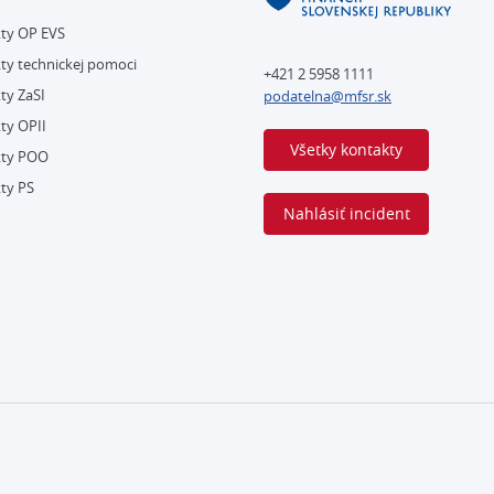
kty OP EVS
ty technickej pomoci
+421 2 5958 1111
ty ZaSI
podatelna@mfsr.sk
ty OPII
Všetky kontakty
kty POO
ty PS
Nahlásiť incident