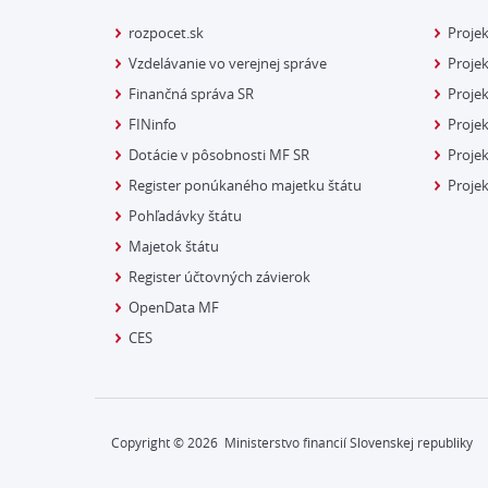
rozpocet.sk
Proje
Vzdelávanie vo verejnej správe
Projek
Finančná správa SR
Projek
FINinfo
Projek
Dotácie v pôsobnosti MF SR
Proje
Register ponúkaného majetku štátu
Projek
Pohľadávky štátu
Majetok štátu
Register účtovných závierok
OpenData MF
CES
Copyright ©
2026
Ministerstvo financií Slovenskej republiky