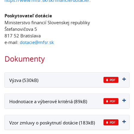
https://www.mfsr.sk/sk/financie/dotacie/
.
Poskytovateľ dotácie
Ministerstvo financií Slovenskej republiky
Štefanovičova 5
817 52 Bratislava
e-mail:
dotacie@mfsr.sk
Dokumenty
Výzva (530kB)
Hodnotiace a výberové kritériá (89kB)
Vzor zmluvy o poskytnutí dotácie (183kB)