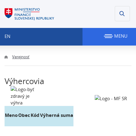
MENU
EN
Verejnosť
Výhercovia
Meno
Obec
Kód
Výherná suma