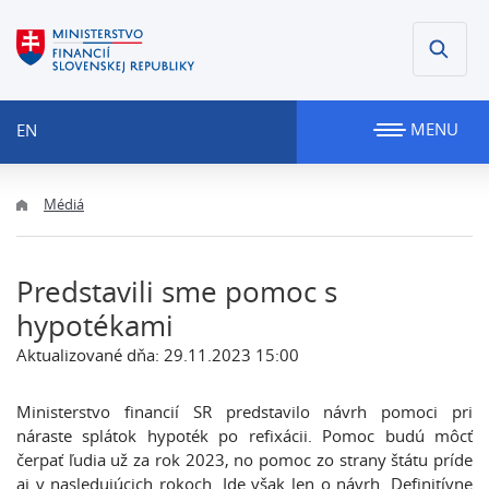
MENU
EN
Médiá
Predstavili sme pomoc s
hypotékami
Aktualizované dňa: 29.11.2023 15:00
Ministerstvo financií SR predstavilo návrh pomoci pri
náraste splátok hypoték po refixácii. Pomoc budú môcť
čerpať ľudia už za rok 2023, no pomoc zo strany štátu príde
aj v nasledujúcich rokoch. Ide však len o návrh. Definitívne