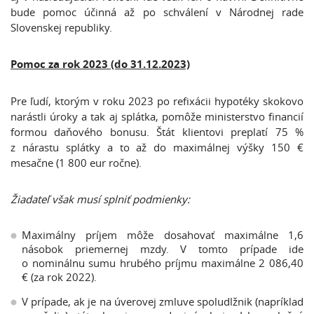
bude pomoc účinná až po schválení v Národnej rade
Slovenskej republiky.
Pomoc za rok 2023 (do 31.12.2023)
Pre ľudí, ktorým v roku 2023 po refixácii hypotéky skokovo
narástli úroky a tak aj splátka, pomôže ministerstvo financií
formou daňového bonusu. Štát klientovi preplatí 75 %
z nárastu splátky a to až do maximálnej výšky 150 €
mesačne (1 800 eur ročne).
Žiadateľ však musí splniť podmienky:
Maximálny príjem môže dosahovať maximálne 1,6
násobok priemernej mzdy. V tomto prípade ide
o nominálnu sumu hrubého príjmu maximálne 2 086,40
€ (za rok 2022).
V prípade, ak je na úverovej zmluve spoludlžnik (napríklad