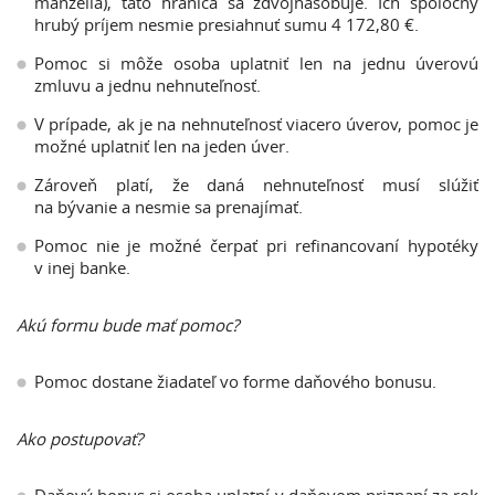
manželia), táto hranica sa zdvojnásobuje. Ich spoločný
hrubý príjem nesmie presiahnuť sumu 4 172,80 €.
Pomoc si môže osoba uplatniť len na jednu úverovú
zmluvu a jednu nehnuteľnosť.
V prípade, ak je na nehnuteľnosť viacero úverov, pomoc je
možné uplatniť len na jeden úver.
Zároveň platí, že daná nehnuteľnosť musí slúžiť
na bývanie a nesmie sa prenajímať.
Pomoc nie je možné čerpať pri refinancovaní hypotéky
v inej banke.
Akú formu bude mať pomoc?
Pomoc dostane žiadateľ vo forme daňového bonusu.
Ako postupovať?