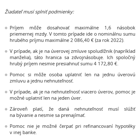
Žiadateľ musí splniť podmienky:
Príjem môže dosahovať maximálne 1,6 násobok
priemernej mzdy. V tomto prípade ide o nominálnu sumu
hrubého príjmu maximálne 2 086,40 € (za rok 2022).
V prípade, ak je na úverovej zmluve spoludlžnik (napríklad
manželia), táto hranica sa zdvojnásobuje. Ich spoločný
hrubý príjem nesmie presiahnuť sumu 4 172,80 €.
Pomoc si môže osoba uplatniť len na jednu úverovú
zmluvu a jednu nehnuteľnosť.
V prípade, ak je na nehnuteľnosť viacero úverov, pomoc je
možné uplatniť len na jeden úver.
Zároveň platí, že daná nehnuteľnosť musí slúžiť
na bývanie a nesmie sa prenajímať.
Pomoc nie je možné čerpať pri refinancovaní hypotéky
v inej banke.