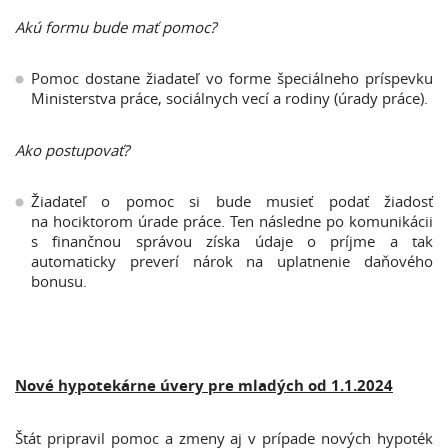
Akú formu bude mať pomoc?
Pomoc dostane žiadateľ vo forme špeciálneho príspevku
Ministerstva práce, sociálnych vecí a rodiny (úrady práce).
Ako postupovať?
Žiadateľ o pomoc si bude musieť podať žiadosť
na hociktorom úrade práce. Ten následne po komunikácii
s finančnou správou získa údaje o príjme a tak
automaticky preverí nárok na uplatnenie daňového
bonusu.
Nové hypotekárne úvery pre mladých od 1.1.2024
Štát pripravil pomoc a zmeny aj v prípade nových hypoték