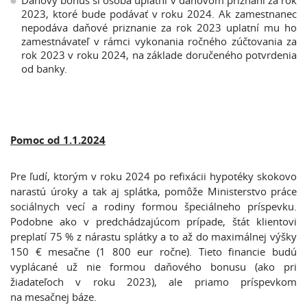
Daňový bonus si osoba uplatní v daňovom priznaní za rok
2023, ktoré bude podávať v roku 2024. Ak zamestnanec
nepodáva daňové priznanie za rok 2023 uplatní mu ho
zamestnávateľ v rámci vykonania ročného zúčtovania za
rok 2023 v roku 2024, na základe doručeného potvrdenia
od banky.
Pomoc od 1.1.2024
Pre ľudí, ktorým v roku 2024 po refixácii hypotéky skokovo
narastú úroky a tak aj splátka, pomôže Ministerstvo práce
sociálnych vecí a rodiny formou špeciálneho príspevku.
Podobne ako v predchádzajúcom prípade, štát klientovi
preplatí 75 % z nárastu splátky a to až do maximálnej výšky
150 € mesačne (1 800 eur ročne). Tieto financie budú
vyplácané už nie formou daňového bonusu (ako pri
žiadateľoch v roku 2023), ale priamo príspevkom
na mesačnej báze.