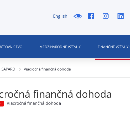
English
 ÚČTOVNÍCTVO
MEDZINÁRODNÉ VZŤAHY
FINANČNÉ VZŤAHY 
SAPARD
Viacročná finančná dohoda
cročná finančná dohoda
Viacročná finančná dohoda