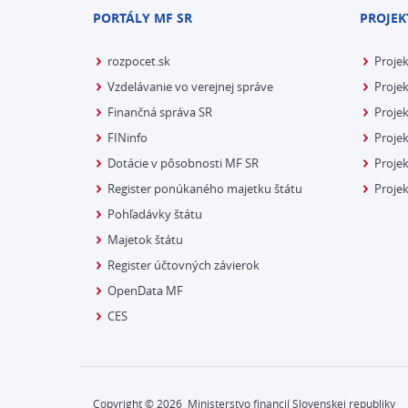
PORTÁLY MF SR
PROJEK
rozpocet.sk
Proje
Vzdelávanie vo verejnej správe
Projek
Finančná správa SR
Projek
FINinfo
Projek
Dotácie v pôsobnosti MF SR
Proje
Register ponúkaného majetku štátu
Projek
Pohľadávky štátu
Majetok štátu
Register účtovných závierok
OpenData MF
CES
Copyright ©
2026
Ministerstvo financií Slovenskej republiky