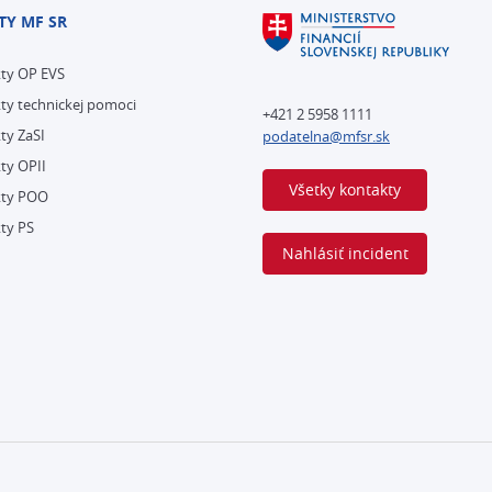
TY MF SR
kty OP EVS
ty technickej pomoci
+421 2 5958 1111
ty ZaSI
podatelna@mfsr.sk
ty OPII
Všetky kontakty
kty POO
ty PS
Nahlásiť incident