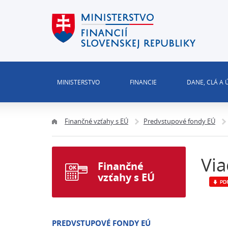
MINISTERSTVO
FINANCIE
DANE, CLÁ A
Finančné vzťahy s EÚ
Predvstupové fondy EÚ
Via
Finančné
vzťahy s EÚ
PREDVSTUPOVÉ FONDY EÚ