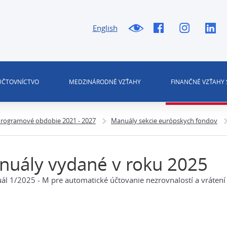
English
 ÚČTOVNÍCTVO
MEDZINÁRODNÉ VZŤAHY
FINANČNÉ VZŤAHY 
rogramové obdobie 2021 - 2027
Manuály sekcie európskych fondov
uály vydané v roku 2025
l 1/2025 - M pre automatické účtovanie nezrovnalostí a vráte