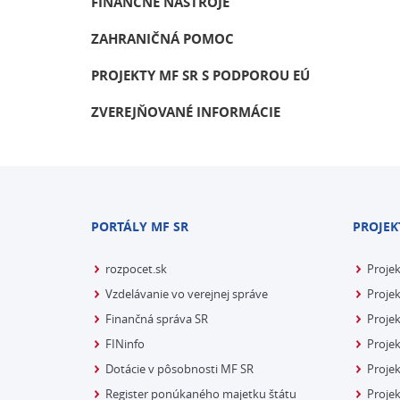
FINANČNÉ NÁSTROJE
ZAHRANIČNÁ POMOC
PROJEKTY MF SR S PODPOROU EÚ
ZVEREJŇOVANÉ INFORMÁCIE
PORTÁLY MF SR
PROJEK
rozpocet.sk
Proje
Vzdelávanie vo verejnej správe
Projek
Finančná správa SR
Projek
FINinfo
Projek
Dotácie v pôsobnosti MF SR
Proje
Register ponúkaného majetku štátu
Projek