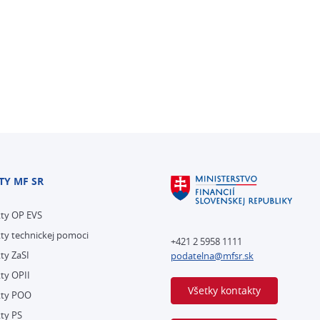
TY MF SR
kty OP EVS
ty technickej pomoci
+421 2 5958 1111
ty ZaSI
podatelna@mfsr.sk
ty OPII
Všetky kontakty
kty POO
ty PS