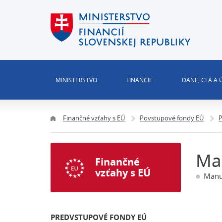
MINISTERSTVO
FINANCIE
DANE, CLÁ A
Finančné vzťahy s EÚ
Povstupové fondy EÚ
P
Man
Finančné
vzťahy s EÚ
Manuá
PREDVSTUPOVÉ FONDY EÚ