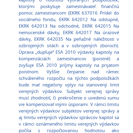
ktorými poskytuje zamestnávateľ finančnú
pomoc zamestnancom (EKRK 637016 Prídel do
sociálneho fondu, EKRK 642012 Na odstupné,
EKRK 642013 Na odchodné, EKRK 642015 Na
nemocenské dávky, EKRK 642017 Na úrazové
dávky, EKRK 642035 Na peňažné náležitosti v
ozbrojených silách a v ozbrojených zboroch).
Úprava „dupľuje“ ESA 2010 výdavky kapitoly na
kompenzáciách zamestnancov (poistné) a
zvyšuje ESA 2010 príjmy kapitoly na prijatom
poistnom. Vyššie čerpanie nad rámec
schváleného rozpočtu na týchto podpoložkách
bude mať negatívny vplyv na stanovený limit
verejných výdavkov. Subjekt verejnej správy
musí zhodnotiť, či prekročenie o uvedenú sumu
vie kompenzovať inými úsporami. V rámci limitu
verejných výdavkov subjektov verejnej správy a
aj limitu verejných výdavkov správcov kapitol sa
v rámci oznámeného limitu verejných výdavkov
počíta s rozpočtovanou hodnotou ako