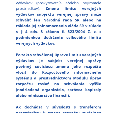
výdavkov (poskytovateľa a/alebo prijímateľa
prostriedkov).
Zmenu limitu verejných
výdavkov subjektu verejnej správy môže
schváliť len Národná rada SR alebo na
základe jej splnomocnenia vláda SR v súlade
s § 4 ods. 3 zákona č. 523/2004 Z. z. s
podmienkou dodržania celkového limitu
verejných výdavkov.
Po takto schválenej úprave limitu verejných
výdavkov je subjekt verejnej správy
povinný súvisiacu zmenu jeho rozpočtu
vložiť do Rozpočtového informačného
systému a prostredníctvom Modulu úprav
rozpočtu zaslať na schválenie vyššie
(nadriadená organizácia, správca kapitoly
alebo ministerstvo financií).
Ak dochádza v súvislosti s transferom
prostriedkov k zmene rozpočtu subjektov