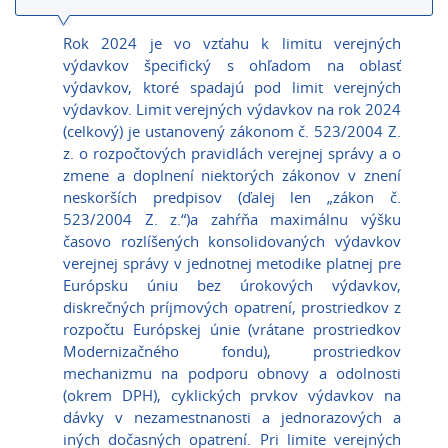
Rok 2024 je vo vzťahu k limitu verejných
výdavkov špecifický s ohľadom na oblasť
výdavkov, ktoré spadajú pod limit verejných
výdavkov. Limit verejných výdavkov na rok 2024
(celkový) je ustanovený zákonom č. 523/2004 Z.
z. o rozpočtových pravidlách verejnej správy a o
zmene a doplnení niektorých zákonov v znení
neskorších predpisov (ďalej len „zákon č.
523/2004 Z. z.“)a zahŕňa maximálnu výšku
časovo rozlíšených konsolidovaných výdavkov
verejnej správy v jednotnej metodike platnej pre
Európsku úniu bez úrokových výdavkov,
diskrečných príjmových opatrení, prostriedkov z
rozpočtu Európskej únie (vrátane prostriedkov
Modernizačného fondu), prostriedkov
mechanizmu na podporu obnovy a odolnosti
(okrem DPH), cyklických prvkov výdavkov na
dávky v nezamestnanosti a jednorazových a
iných dočasných opatrení. Pri limite verejných