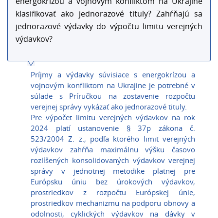
energokrízou a vojnovým konfliktom na Ukrajine
klasifikovať ako jednorazové tituly? Zahŕňajú sa
jednorazové výdavky do výpočtu limitu verejných
výdavkov?
Príjmy a výdavky súvisiace s energokrízou a
vojnovým konfliktom na Ukrajine je potrebné v
súlade s Príručkou na zostavenie rozpočtu
verejnej správy vykázať ako jednorazové tituly.
Pre výpočet limitu verejných výdavkov na rok
2024 platí ustanovenie § 37p zákona č.
523/2004 Z. z., podľa ktorého limit verejných
výdavkov zahŕňa maximálnu výšku časovo
rozlíšených konsolidovaných výdavkov verejnej
správy v jednotnej metodike platnej pre
Európsku úniu bez úrokových výdavkov,
prostriedkov z rozpočtu Európskej únie,
prostriedkov mechanizmu na podporu obnovy a
odolnosti, cyklických výdavkov na dávky v