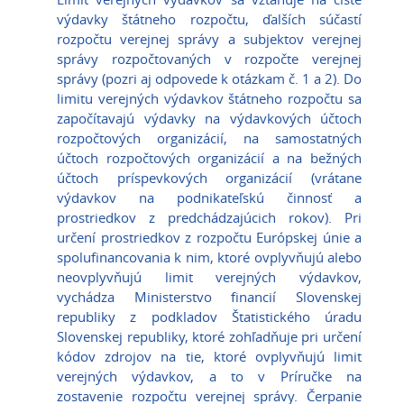
výdavky štátneho rozpočtu, ďalších súčastí
rozpočtu verejnej správy a subjektov verejnej
správy rozpočtovaných v rozpočte verejnej
správy (pozri aj odpovede k otázkam č. 1 a 2). Do
limitu verejných výdavkov štátneho rozpočtu sa
započítavajú výdavky na výdavkových účtoch
rozpočtových organizácií, na samostatných
účtoch rozpočtových organizácií a na bežných
účtoch príspevkových organizácií (vrátane
výdavkov na podnikateľskú činnosť a
prostriedkov z predchádzajúcich rokov). Pri
určení prostriedkov z rozpočtu Európskej únie a
spolufinancovania k nim, ktoré ovplyvňujú alebo
neovplyvňujú limit verejných výdavkov,
vychádza Ministerstvo financií Slovenskej
republiky z podkladov Štatistického úradu
Slovenskej republiky, ktoré zohľadňuje pri určení
kódov zdrojov na tie, ktoré ovplyvňujú limit
verejných výdavkov, a to v Príručke na
zostavenie rozpočtu verejnej správy. Čerpanie