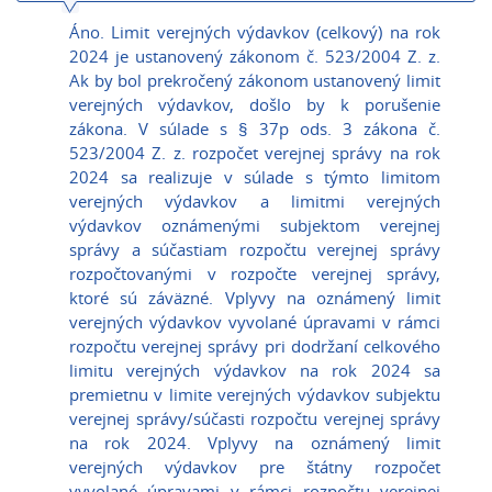
Áno. Limit verejných výdavkov (celkový) na rok
2024 je ustanovený zákonom č. 523/2004 Z. z.
Ak by bol prekročený zákonom ustanovený limit
verejných výdavkov, došlo by k porušenie
zákona. V súlade s § 37p ods. 3 zákona č.
523/2004 Z. z. rozpočet verejnej správy na rok
2024 sa realizuje v súlade s týmto limitom
verejných výdavkov a limitmi verejných
výdavkov oznámenými subjektom verejnej
správy a súčastiam rozpočtu verejnej správy
rozpočtovanými v rozpočte verejnej správy,
ktoré sú záväzné. Vplyvy na oznámený limit
verejných výdavkov vyvolané úpravami v rámci
rozpočtu verejnej správy pri dodržaní celkového
limitu verejných výdavkov na rok 2024 sa
premietnu v limite verejných výdavkov subjektu
verejnej správy/súčasti rozpočtu verejnej správy
na rok 2024. Vplyvy na oznámený limit
verejných výdavkov pre štátny rozpočet
vyvolané úpravami v rámci rozpočtu verejnej