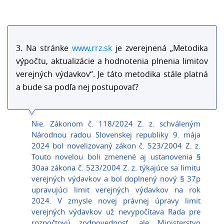
3. Na stránke
www.rrz.sk
je zverejnená „Metodika
výpočtu, aktualizácie a hodnotenia plnenia limitov
verejných výdavkov“. Je táto metodika stále platná
a bude sa podľa nej postupovať?
Nie. Zákonom č. 118/2024 Z. z. schváleným
Národnou radou Slovenskej republiky 9. mája
2024 bol novelizovaný zákon č. 523/2004 Z. z.
Touto novelou boli zmenené aj ustanovenia §
30aa zákona č. 523/2004 Z. z. týkajúce sa limitu
verejných výdavkov a bol doplnený nový § 37p
upravujúci limit verejných výdavkov na rok
2024. V zmysle novej právnej úpravy limit
verejných výdavkov už nevypočítava Rada pre
rozpočtovú zodpovednosť, ale Ministerstvo