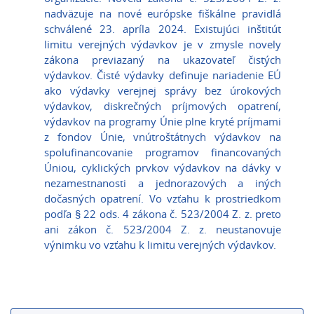
nadväzuje na nové európske fiškálne pravidlá
schválené 23. apríla 2024. Existujúci inštitút
limitu verejných výdavkov je v zmysle novely
zákona previazaný na ukazovateľ čistých
výdavkov. Čisté výdavky definuje nariadenie EÚ
ako výdavky verejnej správy bez úrokových
výdavkov, diskrečných príjmových opatrení,
výdavkov na programy Únie plne kryté príjmami
z fondov Únie, vnútroštátnych výdavkov na
spolufinancovanie programov financovaných
Úniou, cyklických prvkov výdavkov na dávky v
nezamestnanosti a jednorazových a iných
dočasných opatrení. Vo vzťahu k prostriedkom
podľa § 22 ods. 4 zákona č. 523/2004 Z. z. preto
ani zákon č. 523/2004 Z. z. neustanovuje
výnimku vo vzťahu k limitu verejných výdavkov.