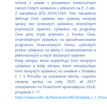
určená v súlade s povoleným medziročným
rastom čistých výdavkov s odkazom na čl. 2 ods.
2 nariadenia (EÚ) 2024/1263. Toto nariadenie
definuje čisté výdavky ako výdavky verejnej
správy bez úrokových výdavkov, diskrečných
príjmových opatrení, výdavkov na programy
Únie plne kryté príjmami z fondov Únie,
vnútroštátnych výdavkov na spolufinancovanie
programov financovaných Úniou, cyklických
prvkov výdavkov na dávky v nezamestnanosti a
jednorazových a iných dočasných opatrení.
Kódy zdrojov, ktoré ovplyvňujú limit verejných
výdavkov a kódy zdrojov, ktoré neovplyvňujú
limit verejných výdavkov, sú uvedené v Dodatku
č. 1 k Príručke na zostavenie návrhu rozpočtu
verejnej správy na roky 2025 až 2027
zverejnenom vo Finančnom spravodajcovi 2024,
príspevok č. 11.
https://www.mfsr.sk/files/archiv/86/Dodatok_c_1_Pri