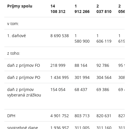
Príjmy spolu
14
1
2
2
108 312
912 266
037 810
056 
v tom:
1. daňové
8 690 538
1
1
1
580 900
606 119
619 
z toho:
daň z príjmov FO
218 999
88 164
92 786
95 90
daň z príjmov PO
1 434 995
301 994
304 564
308 
daň z príjmov
154 054
68 437
69 386
69 45
vyberaná zrážkou
DPH
4 901 752
803 713
820 631
827 
spotrebné dane
1 936 957
311 005
311 160
311 