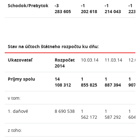
Schodok/Prebytok
-3
-1
-1
-1
283 605
202 618
214 043
223 
Stav na účtoch štátneho rozpočtu ku dňu:
Ukazovateľ
Rozpočet
10.03.14
11.03.14
12.03
2014
Príjmy spolu
14
1
1
1
108 312
855 825
887 394
907 
v tom:
1. daňové
8 690 538
1
1
1
562 172
587 292
604 
z toho: