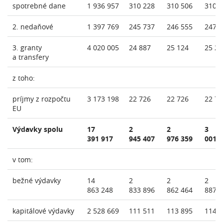
spotrebné dane
1 936 957
310 228
310 506
310 
2. nedaňové
1 397 769
245 737
246 555
247 
3. granty
4 020 005
24 887
25 124
25 21
a transfery
z toho:
príjmy z rozpočtu
3 173 198
22 726
22 726
22 77
EU
Výdavky spolu
17
2
2
3
391 917
945 407
976 359
001 
v tom:
bežné výdavky
14
2
2
2
863 248
833 896
862 464
887 
kapitálové výdavky
2 528 669
111 511
113 895
114 