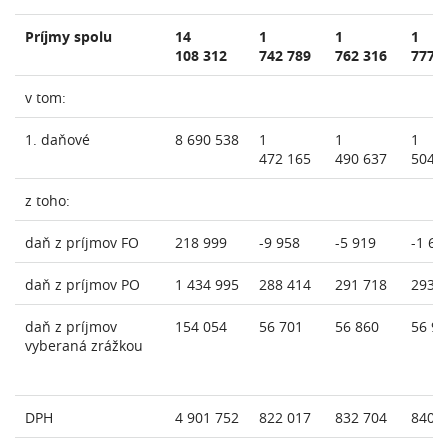
Príjmy spolu
14
1
1
1
108 312
742 789
762 316
777 
v tom:
1. daňové
8 690 538
1
1
1
472 165
490 637
504 
z toho:
daň z príjmov FO
218 999
-9 958
-5 919
-1 65
daň z príjmov PO
1 434 995
288 414
291 718
293 
daň z príjmov
154 054
56 701
56 860
56 92
vyberaná zrážkou
DPH
4 901 752
822 017
832 704
840 