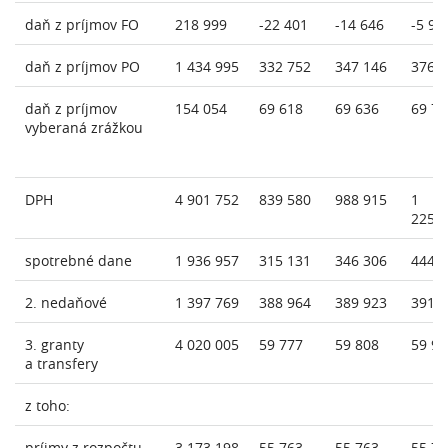
daň z príjmov FO
218 999
-22 401
-14 646
-5 92
daň z príjmov PO
1 434 995
332 752
347 146
376 
daň z príjmov
154 054
69 618
69 636
69 77
vyberaná zrážkou
DPH
4 901 752
839 580
988 915
1
225 
spotrebné dane
1 936 957
315 131
346 306
444 
2. nedaňové
1 397 769
388 964
389 923
391 
3. granty
4 020 005
59 777
59 808
59 98
a transfery
z toho:
príjmy z rozpočtu
3 173 198
55 763
55 763
55 76