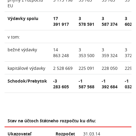
EU
Výdavky spolu
17
3
3
3
391 917
578 591
587 374
602 
v tom:
bežné výdavky
14
3
3
3
863 248
353 500
359 324
372 
kapitálové výdavky
2 528 669
225 091
228 050
229 
Schodok/Prebytok
-3
-1
-1
-1
283 605
587 568
392 684
032 
Stav na účtoch štátneho rozpočtu ku dňu:
Ukazovateľ
Rozpočet
31.03.14