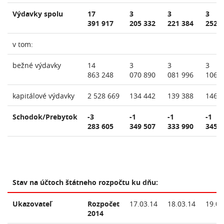
Výdavky spolu
17
3
3
3
391 917
205 332
221 384
252 
v tom:
bežné výdavky
14
3
3
3
863 248
070 890
081 996
106 
kapitálové výdavky
2 528 669
134 442
139 388
146 
Schodok/Prebytok
-3
-1
-1
-1
283 605
349 507
333 990
345 
Stav na účtoch štátneho rozpočtu ku dňu:
Ukazovateľ
Rozpočet
17.03.14
18.03.14
19.03
2014