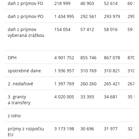
daň z príjmov FO
218 999
40 903
52 614
60 54
daň z príjmov PO
1 434 995
292 561
293 979
295 
daň z príjmov
154 054
57 412
58 016
59 31
vyberaná zrážkou
DPH
4 901 752
855 746
867 078
870 
spotrebné dane
1 936 957
310 769
310 821
310 
2. nedaňové
1 397 769
260 260
265 421
267 
3. granty
4 020 005
33 393
34 681
35 51
a transfery
z toho:
príjmy z rozpočtu
3 173 198
30 696
31 977
32 79
EU