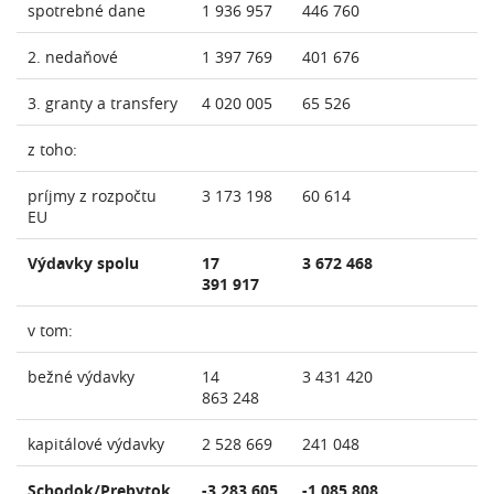
spotrebné dane
1 936 957
446 760
2. nedaňové
1 397 769
401 676
3. granty a transfery
4 020 005
65 526
z toho:
príjmy z rozpočtu
3 173 198
60 614
EU
Výdavky spolu
17
3 672 468
391 917
v tom:
bežné výdavky
14
3 431 420
863 248
kapitálové výdavky
2 528 669
241 048
Schodok/Prebytok
-3 283 605
-1 085 808