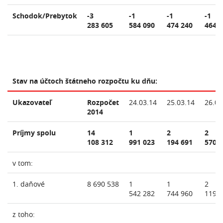
Schodok/Prebytok
-3
-1
-1
-1
283 605
584 090
474 240
464 
Stav na účtoch štátneho rozpočtu ku dňu:
Ukazovateľ
Rozpočet
24.03.14
25.03.14
26.03
2014
Príjmy spolu
14
1
2
2
108 312
991 023
194 691
570 
v tom:
1. daňové
8 690 538
1
1
2
542 282
744 960
119 
z toho: