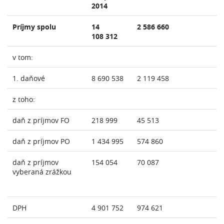
2014
Príjmy spolu
14
2 586 660
108 312
v tom:
1. daňové
8 690 538
2 119 458
z toho:
daň z príjmov FO
218 999
45 513
daň z príjmov PO
1 434 995
574 860
daň z príjmov
154 054
70 087
vyberaná zrážkou
DPH
4 901 752
974 621