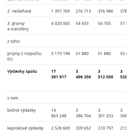
2. nedaňové
1 397 769
276 713
376 986
378 
3. granty
4 020 005
54 653
54 705
57 86
a transfery
z toho:
príjmy z rozpočtu
3 173 198
51 880
51 880
55 02
EU
Výdavky spolu
17
3
3
3
391 917
496 356
512 050
520 
v tom:
bežné výdavky
14
3
3
3
863 248
286 704
301 253
306 
kapitálové výdavky
2 528 669
209 652
210 797
213 