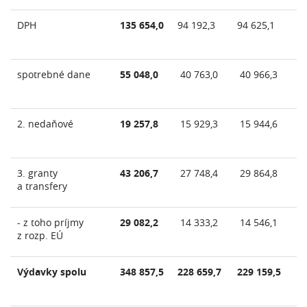
DPH
135 654,0
94 192,3
94 625,1
spotrebné dane
55 048,0
40 763,0
40 966,3
2. nedaňové
19 257,8
15 929,3
15 944,6
3. granty
43 206,7
27 748,4
29 864,8
a transfery
- z toho príjmy
29 082,2
14 333,2
14 546,1
z rozp. EÚ
Výdavky spolu
348 857,5
228 659,7
229 159,5