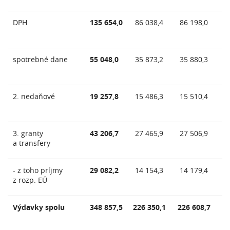
DPH
135 654,0
86 038,4
86 198,0
85
spotrebné dane
55 048,0
35 873,2
35 880,3
35
2. nedaňové
19 257,8
15 486,3
15 510,4
15
3. granty
43 206,7
27 465,9
27 506,9
27
a transfery
- z toho príjmy
29 082,2
14 154,3
14 179,4
14
z rozp. EÚ
Výdavky spolu
348 857,5
226 350,1
226 608,7
22