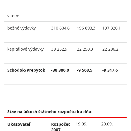
v tom:
bežné výdavky
310 604,6
196 893,3
197 320,1
1
kapitálové výdavky
38 252,9
22 250,3
22 286,2
2
Schodok/Prebytok
-38 386,0
-9 568,5
-9 317,6
-
Stav na účtoch štátneho rozpočtu ku dňu:
19.09.
20.09.
21
Ukazovateľ
Rozpočet
2007