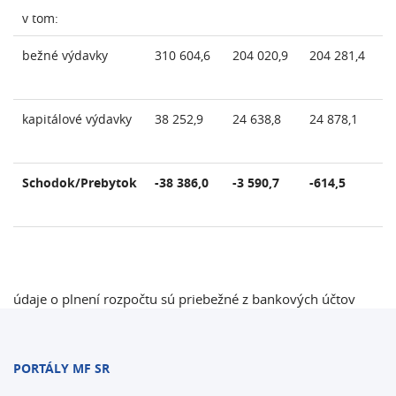
v tom:
bežné výdavky
310 604,6
204 020,9
204 281,4
kapitálové výdavky
38 252,9
24 638,8
24 878,1
Schodok/Prebytok
-38 386,0
-3 590,7
-614,5
údaje o plnení rozpočtu sú priebežné z bankových účtov
PORTÁLY MF SR