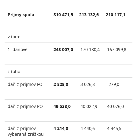
Príjmy spolu
310 471,5
213 132,6
210 117,1
20
v tom:
1. daňové
248 007,0
170 180,4
167 099,8
16
z toho:
daň z príjmov FO
2 828,0
3 026,8
-279,0
-2
daň z príjmov PO
49 538,0
40 022,9
40 076,0
40
daň z príjmov
4 214,0
4 440,6
4 445,5
4 
vyberaná zrážkou