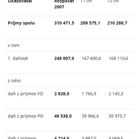
11.09.
12.09.
1
Ukazovateľ
Rozpočet
2007
Príjmy spolu
310 471,5
209 575,1
210 288,7
2
v tom:
1. daňové
248 007,0
167 600,6
168 110,6
1
z toho:
daň z príjmov FO
2 828,0
1 766,9
2 145,3
2
daň z príjmov PO
49 538,0
39 966,4
39 975,7
3
daň z príjmov
4 214,0
3 987,0
4 069,6
4