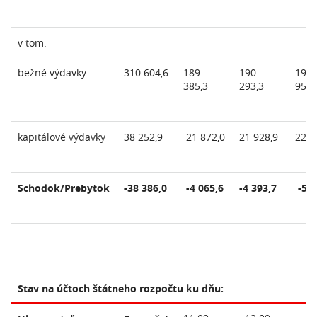
v tom:
bežné výdavky
310 604,6
189
190
191
385,3
293,3
958,
kapitálové výdavky
38 252,9
21 872,0
21 928,9
22 0
Schodok/Prebytok
-38 386,0
-4 065,6
-4 393,7
-5 6
Stav na účtoch štátneho rozpočtu ku dňu: