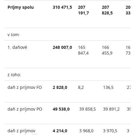
Príjmy spolu
310 471,5
207
207
208
191,7
828,5
330,
v tom:
1. daňové
248 007,0
165
166
166
847,4
455,9
738,
z toho:
daň z príjmov FO
2 828,0
8,2
136,5
279
daň z príjmov PO
49 538,0
39 858,5
39 891,2
39 9
daň z príjmov
4 214,0
3 968,0
3 970,5
3 97