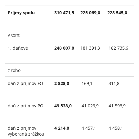
Príjmy spolu
310 471,5
225 069,0
228 545,0
v tom:
1. daňové
248 007,0
181 391,3
182 735,6
z toho:
daň z príjmov FO
2 828,0
169,1
311,8
daň z príjmov PO
49 538,0
41 029,9
41 593,9
daň z príjmov
4 214,0
4 457,1
4 458,1
vyberaná zrážkou