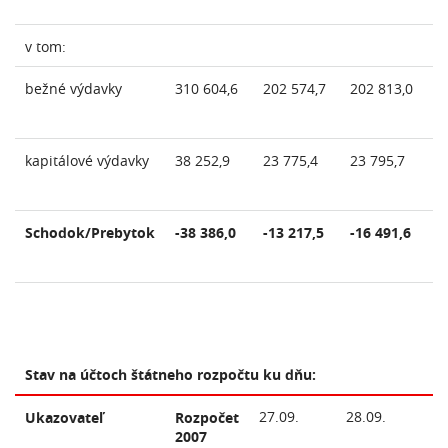
v tom:
bežné výdavky
310 604,6
202 574,7
202 813,0
20
kapitálové výdavky
38 252,9
23 775,4
23 795,7
23
Schodok/Prebytok
-38 386,0
-13 217,5
-16 491,6
-1
Stav na účtoch štátneho rozpočtu ku dňu:
27.09.
28.09.
Ukazovateľ
Rozpočet
2007