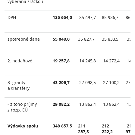
vyberaná zrážkou
DPH
135 654,0
85 497,7
85 936,7
86 0
spotrebné dane
55 048,0
35 827,7
35 833,5
35 8
2. nedaňové
19 257,8
14 245,8
14 272,4
14 3
3. granty
43 206,7
27 098,5
27 100,2
27 2
a transfery
- z toho príjmy
29 082,2
13 862,4
13 862,4
13 9
z rozp. EÚ
Výdavky spolu
348 857,5
211
212
213
257,3
222,2
972,