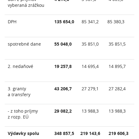
vyberaná zrážkou
DPH
135 654,0
85 341,2
85 380,3
8
spotrebné dane
55 048,0
35 851,0
35 851,5
3
2. nedaňové
19 257,8
14 695,4
14 895,7
1
3. granty
43 206,7
27 279,1
27 282,4
2
a transfery
- z toho príjmy
29 082,2
13 988,3
13 988,3
1
z rozp. EÚ
Výdavky spolu
348 857,5
219 143,6
219 606,3
2