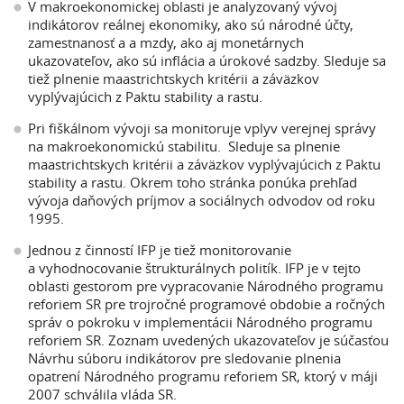
V makroekonomickej oblasti je analyzovaný vývoj
indikátorov reálnej ekonomiky, ako sú národné účty,
zamestnanosť a a mzdy, ako aj monetárnych
ukazovateľov, ako sú inflácia a úrokové sadzby. Sleduje sa
tiež plnenie maastrichtskych kritérii a záväzkov
vyplývajúcich z Paktu stability a rastu.
Pri fiškálnom vývoji sa monitoruje vplyv verejnej správy
na makroekonomickú stabilitu. Sleduje sa plnenie
maastrichtskych kritérii a záväzkov vyplývajúcich z Paktu
stability a rastu. Okrem toho stránka ponúka prehľad
vývoja daňových príjmov a sociálnych odvodov od roku
1995.
Jednou z činností IFP je tiež monitorovanie
a vyhodnocovanie štrukturálnych politík. IFP je v tejto
oblasti gestorom pre vypracovanie Národného programu
reforiem SR pre trojročné programové obdobie a ročných
správ o pokroku v implementácii Národného programu
reforiem SR. Zoznam uvedených ukazovateľov je súčasťou
Návrhu súboru indikátorov pre sledovanie plnenia
opatrení Národného programu reforiem SR, ktorý v máji
2007 schválila vláda SR.