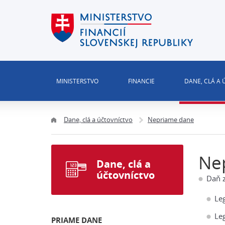
MINISTERSTVO
FINANCIE
DANE, CLÁ A
Dane, clá a účtovníctvo
Nepriame dane
Ne
Dane, clá a
účtovníctvo
Daň z
Leg
Leg
PRIAME DANE