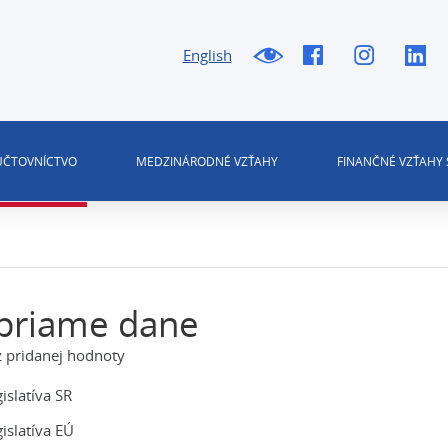
English
 ÚČTOVNÍCTVO
MEDZINÁRODNÉ VZŤAHY
FINANČNÉ VZŤAHY 
priame dane
 pridanej hodnoty
islatíva SR
islatíva EÚ