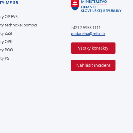
TY MF SR
kty OP EVS
ty technickej pomoci
+421 2 5958 1111
ty ZaSI
podatelna@mfsr.sk
ty OPII
Všetky kontakty
kty POO
ty PS
Nahlásiť incident