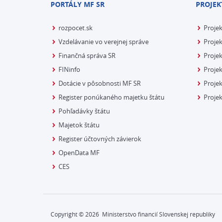
PORTÁLY MF SR
PROJEK
rozpocet.sk
Proje
Vzdelávanie vo verejnej správe
Projek
Finančná správa SR
Projek
FINinfo
Projek
Dotácie v pôsobnosti MF SR
Proje
Register ponúkaného majetku štátu
Projek
Pohľadávky štátu
Majetok štátu
Register účtovných závierok
OpenData MF
CES
Copyright ©
2026
Ministerstvo financií Slovenskej republiky