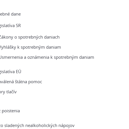
rebné dane
islatíva SR
Zákony o spotrebných daniach
Vyhlášky k spotrebným daniam
Usmernenia a oznámenia k spotrebným daniam
islatíva EÚ
hválená štátna pomoc
ry tlačív
 poistenia
o sladených nealkoholických nápojov