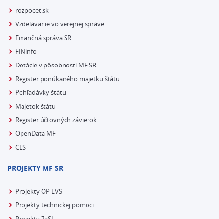
rozpocet.sk
Vzdelávanie vo verejnej správe
Finančná správa SR
FINinfo
Dotácie v pôsobnosti MF SR
Register ponúkaného majetku štátu
Pohľadávky štátu
Majetok štátu
Register účtovných závierok
OpenData MF
CES
PROJEKTY MF SR
Projekty OP EVS
Projekty technickej pomoci
Projekty ZaSI