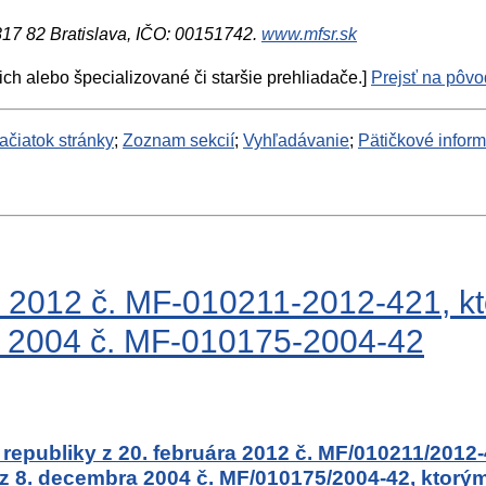
 817 82 Bratislava, IČO: 00151742.
www.mfsr.sk
ich alebo špecializované či staršie prehliadače.]
Prejsť na pôvod
ačiatok stránky
;
Zoznam sekcií
;
Vyhľadávanie
;
Pätičkové infor
a 2012 č. MF-010211-2012-421, k
a 2004 č. MF-010175-2004-42
j republiky z 20. februára 2012 č. MF/010211/2012
y z 8. decembra 2004 č. MF/010175/2004-42, ktorým