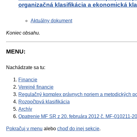
organizačná klasifikácia a ekonomická kla
Aktuálny dokument
Koniec obsahu.
MENU:
Nachádzate sa tu:
Financie
Verejné financie
Regulačný komplex právnych noriem a metodických po
Rozpočtová klasifikácia
Archív
Opatrenie MF SR z 20. februára 2012 č. MF-010211-2
Pokračuj v menu
alebo
choď do inej sekcie
.