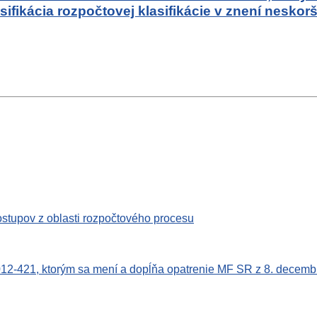
sifikácia rozpočtovej klasifikácie v znení nesko
stupov z oblasti rozpočtového procesu
012-421, ktorým sa mení a dopĺňa opatrenie MF SR z 8. decem