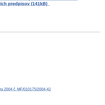
rších predpisov (141kB)
bra 2004 č. MF/010175/2004-42