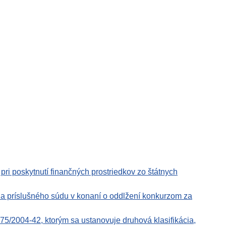
pri poskytnutí finančných prostriedkov zo štátnych
 a príslušného súdu v konaní o oddlžení konkurzom za
5/2004-42, ktorým sa ustanovuje druhová klasifikácia,