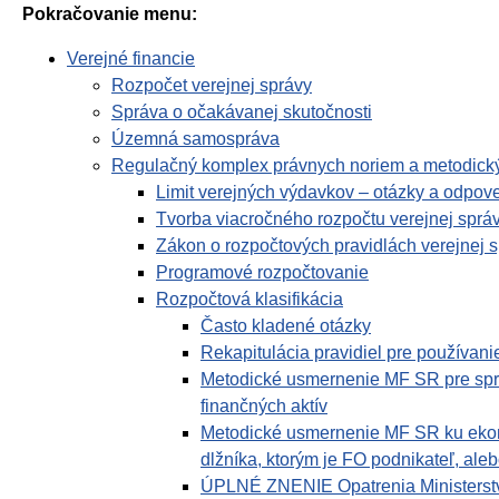
Pokračovanie menu:
Verejné financie
Rozpočet verejnej správy
Správa o očakávanej skutočnosti
Územná samospráva
Regulačný komplex právnych noriem a metodický
Limit verejných výdavkov – otázky a odpov
Tvorba viacročného rozpočtu verejnej sprá
Zákon o rozpočtových pravidlách verejnej 
Programové rozpočtovanie
Rozpočtová klasifikácia
Často kladené otázky
Rekapitulácia pravidiel pre používan
Metodické usmernenie MF SR pre správc
finančných aktív
Metodické usmernenie MF SR ku ekono
dlžníka, ktorým je FO podnikateľ, al
ÚPLNÉ ZNENIE Opatrenia Ministerstva 