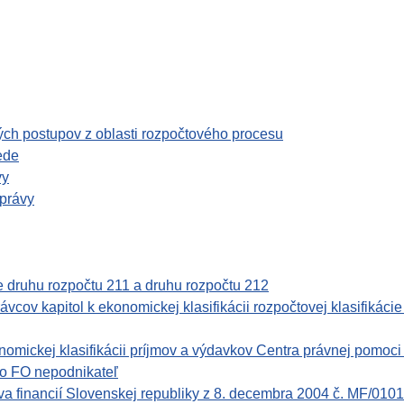
ch postupov z oblasti rozpočtového procesu
ede
vy
správy
ie druhu rozpočtu 211 a druhu rozpočtu 212
ov kapitol k ekonomickej klasifikácii rozpočtovej klasifikácie 
mickej klasifikácii príjmov a výdavkov Centra právnej pomoci
ebo FO nepodnikateľ
financií Slovenskej republiky z 8. decembra 2004 č. MF/01017