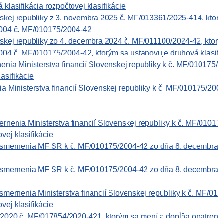
klasifikácia rozpočtovej klasifikácie
nskej republiky z 3. novembra 2025 č. MF/013361/2025-414, ktor
2004 č. MF/010175/2004-42
nskej republiky zo 4. decembra 2024 č. MF/011100/2024-42, ktor
004 č. MF/010175/2004-42, ktorým sa ustanovuje druhová klasif
 Ministerstva financií Slovenskej republiky k č. MF/010175/
lasifikácie
 Ministerstva financií Slovenskej republiky k č. MF/010175/2
nenia Ministerstva financií Slovenskej republiky k č. MF/0101
vej klasifikácie
rnenia MF SR k č. MF/010175/2004-42 zo dňa 8. decembra 2004
rnenia MF SR k č. MF/010175/2004-42 zo dňa 8. decembra 2004
nenia Ministerstva financií Slovenskej republiky k č. MF/01
vej klasifikácie
2020 č. MF/017854/2020-421, ktorým sa mení a dopĺňa opatre