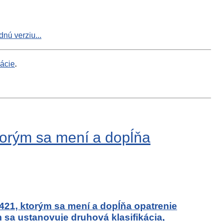
nú verziu...
mácie
.
torým sa mení a dopĺňa
-421, ktorým sa mení a dopĺňa opatrenie
 sa ustanovuje druhová klasifikácia,