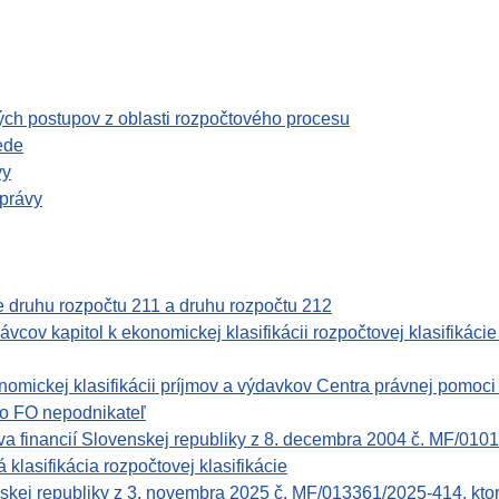
ch postupov z oblasti rozpočtového procesu
ede
vy
správy
ie druhu rozpočtu 211 a druhu rozpočtu 212
ov kapitol k ekonomickej klasifikácii rozpočtovej klasifikácie 
mickej klasifikácii príjmov a výdavkov Centra právnej pomoci
ebo FO nepodnikateľ
financií Slovenskej republiky z 8. decembra 2004 č. MF/01017
klasifikácia rozpočtovej klasifikácie
nskej republiky z 3. novembra 2025 č. MF/013361/2025-414, ktor