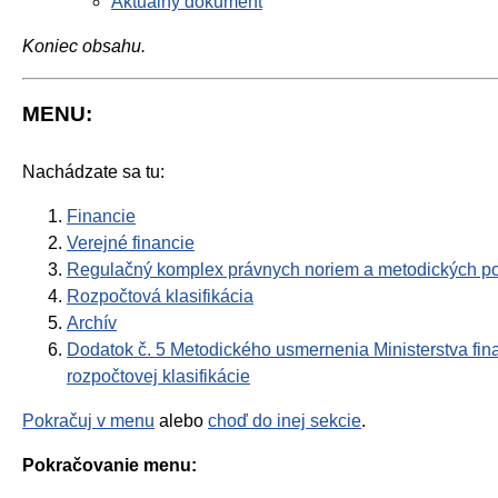
Aktuálny dokument
Koniec obsahu.
MENU:
Nachádzate sa tu:
Financie
Verejné financie
Regulačný komplex právnych noriem a metodických po
Rozpočtová klasifikácia
Archív
Dodatok č. 5 Metodického usmernenia Ministerstva fina
rozpočtovej klasifikácie
Pokračuj v menu
alebo
choď do inej sekcie
.
Pokračovanie menu: