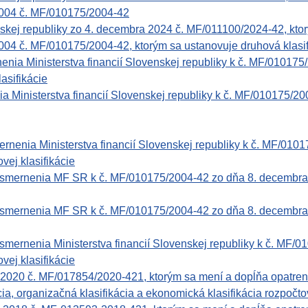
2004 č. MF/010175/2004-42
nskej republiky zo 4. decembra 2024 č. MF/011100/2024-42, ktor
004 č. MF/010175/2004-42, ktorým sa ustanovuje druhová klasif
 Ministerstva financií Slovenskej republiky k č. MF/010175/
lasifikácie
 Ministerstva financií Slovenskej republiky k č. MF/010175/2
nenia Ministerstva financií Slovenskej republiky k č. MF/0101
vej klasifikácie
rnenia MF SR k č. MF/010175/2004-42 zo dňa 8. decembra 2004
rnenia MF SR k č. MF/010175/2004-42 zo dňa 8. decembra 2004
nenia Ministerstva financií Slovenskej republiky k č. MF/01
vej klasifikácie
2020 č. MF/017854/2020-421, ktorým sa mení a dopĺňa opatre
ia, organizačná klasifikácia a ekonomická klasifikácia rozpočtov