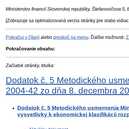
Ministerstvo financií Slovenskej republiky, Štefanovičova 5,
[Zobrazuje sa optimalizovaná verzia stránky pre slabo vidiac
Pokračuj v čítaní
alebo
preskoč na menu
. Ďalšie možnosti:
Z
Pokračovanie obsahu:
Začiatok stránky, titulka:
Dodatok č. 5 Metodického usmer
2004-42 zo dňa 8. decembra 2004
Dodatok č. 5 Metodického usmernenia Mini
vysvetlivky k ekonomickej klasifikácii roz