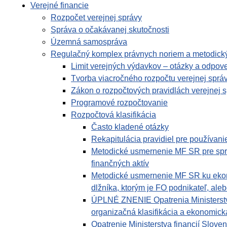
Verejné financie
Rozpočet verejnej správy
Správa o očakávanej skutočnosti
Územná samospráva
Regulačný komplex právnych noriem a metodický
Limit verejných výdavkov – otázky a odpov
Tvorba viacročného rozpočtu verejnej sprá
Zákon o rozpočtových pravidlách verejnej 
Programové rozpočtovanie
Rozpočtová klasifikácia
Často kladené otázky
Rekapitulácia pravidiel pre používan
Metodické usmernenie MF SR pre správc
finančných aktív
Metodické usmernenie MF SR ku ekono
dlžníka, ktorým je FO podnikateľ, al
ÚPLNÉ ZNENIE Opatrenia Ministerstva 
organizačná klasifikácia a ekonomická 
Opatrenie Ministerstva financií Slove