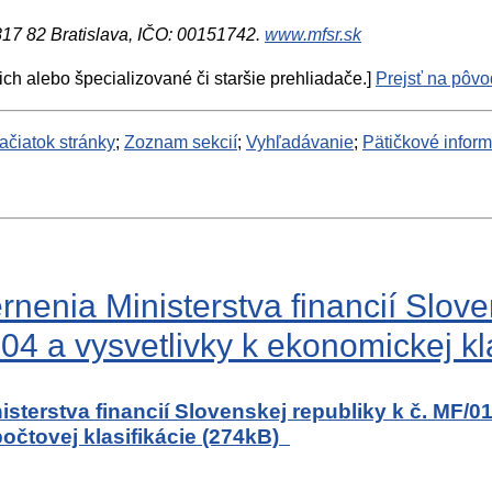
 817 82 Bratislava, IČO: 00151742.
www.mfsr.sk
ich alebo špecializované či staršie prehliadače.]
Prejsť na pôvod
ačiatok stránky
;
Zoznam sekcií
;
Vyhľadávanie
;
Pätičkové infor
nenia Ministerstva financií Slove
 a vysvetlivky k ekonomickej klasi
sterstva financií Slovenskej republiky k č. MF/
počtovej klasifikácie (274kB)