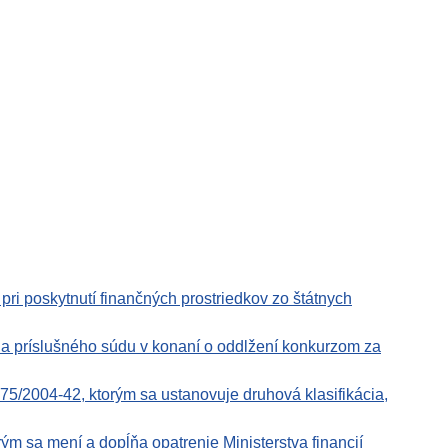
pri poskytnutí finančných prostriedkov zo štátnych
 a príslušného súdu v konaní o oddlžení konkurzom za
5/2004-42, ktorým sa ustanovuje druhová klasifikácia,
ým sa mení a dopĺňa opatrenie Ministerstva financií