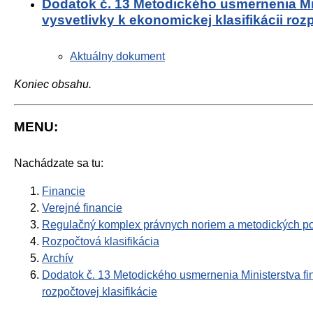
Dodatok č. 13 Metodického usmernenia Min
vysvetlivky k ekonomickej klasifikácii roz
Aktuálny dokument
Koniec obsahu.
MENU:
Nachádzate sa tu:
Financie
Verejné financie
Regulačný komplex právnych noriem a metodických po
Rozpočtová klasifikácia
Archív
Dodatok č. 13 Metodického usmernenia Ministerstva fin
rozpočtovej klasifikácie