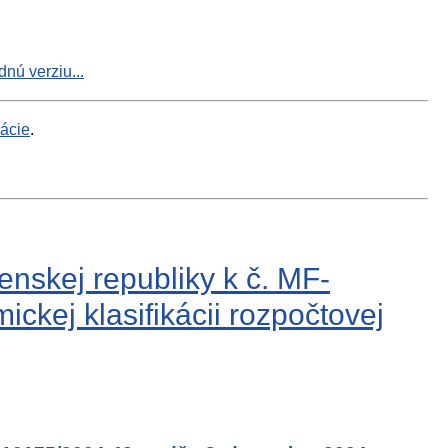
nú verziu...
mácie
.
enskej republiky k č. MF-
kej klasifikácii rozpočtovej