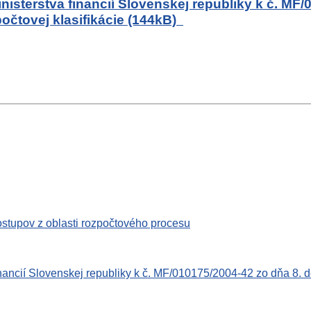
isterstva financií Slovenskej republiky k č. MF
počtovej klasifikácie (144kB)
stupov z oblasti rozpočtového procesu
ancií Slovenskej republiky k č. MF/010175/2004-42 zo dňa 8. d