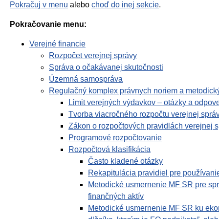
Pokračuj v menu
alebo
choď do inej sekcie
.
Pokračovanie menu:
Verejné financie
Rozpočet verejnej správy
Správa o očakávanej skutočnosti
Územná samospráva
Regulačný komplex právnych noriem a metodický
Limit verejných výdavkov – otázky a odpov
Tvorba viacročného rozpočtu verejnej sprá
Zákon o rozpočtových pravidlách verejnej 
Programové rozpočtovanie
Rozpočtová klasifikácia
Často kladené otázky
Rekapitulácia pravidiel pre používan
Metodické usmernenie MF SR pre správc
finančných aktív
Metodické usmernenie MF SR ku ekono