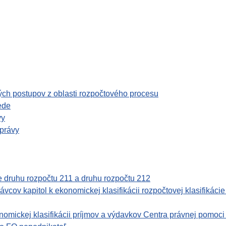
ch postupov z oblasti rozpočtového procesu
ede
vy
správy
ie druhu rozpočtu 211 a druhu rozpočtu 212
ov kapitol k ekonomickej klasifikácii rozpočtovej klasifikácie 
mickej klasifikácii príjmov a výdavkov Centra právnej pomoci