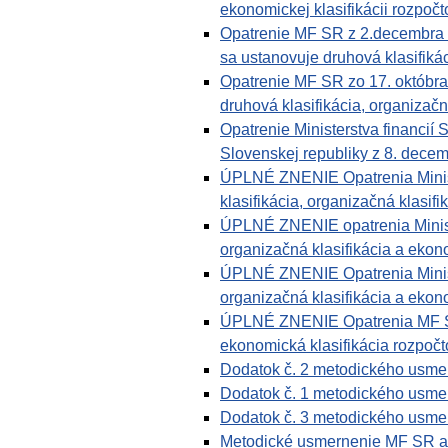
ekonomickej klasifikácii rozpočto
Opatrenie MF SR z 2.decembra 
sa ustanovuje druhová klasifikác
Opatrenie MF SR zo 17. októbr
druhová klasifikácia, organizačn
Opatrenie Ministerstva financií 
Slovenskej republiky z 8. decem
ÚPLNÉ ZNENIE Opatrenia Ministe
klasifikácia, organizačná klasifi
ÚPLNÉ ZNENIE opatrenia Ministe
organizačná klasifikácia a ekono
ÚPLNÉ ZNENIE Opatrenia Ministe
organizačná klasifikácia a ekono
ÚPLNÉ ZNENIE Opatrenia MF SR z
ekonomická klasifikácia rozpočto
Dodatok č. 2 metodického usmern
Dodatok č. 1 metodického usmern
Dodatok č. 3 metodického usmern
Metodické usmernenie MF SR a vy