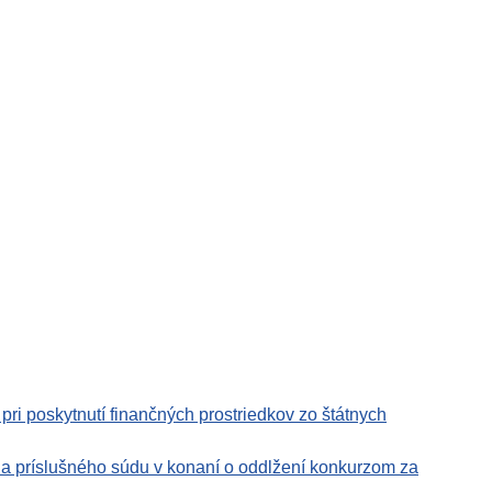
pri poskytnutí finančných prostriedkov zo štátnych
 a príslušného súdu v konaní o oddlžení konkurzom za