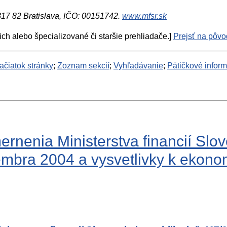
 817 82 Bratislava, IČO: 00151742.
www.mfsr.sk
ich alebo špecializované či staršie prehliadače.]
Prejsť na pôvod
ačiatok stránky
;
Zoznam sekcií
;
Vyhľadávanie
;
Pätičkové infor
nenia Ministerstva financií Slov
bra 2004 a vysvetlivky k ekonomic