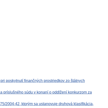
pri poskytnutí finančných prostriedkov zo štátnych
 a príslušného súdu v konaní o oddlžení konkurzom za
5/2004-42, ktorým sa ustanovuje druhová klasifikácia,