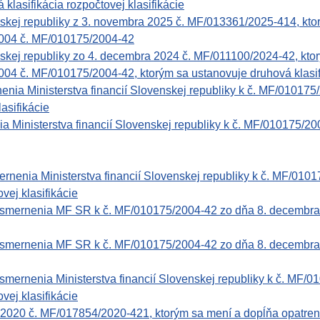
klasifikácia rozpočtovej klasifikácie
nskej republiky z 3. novembra 2025 č. MF/013361/2025-414, ktor
2004 č. MF/010175/2004-42
nskej republiky zo 4. decembra 2024 č. MF/011100/2024-42, ktor
004 č. MF/010175/2004-42, ktorým sa ustanovuje druhová klasif
 Ministerstva financií Slovenskej republiky k č. MF/010175/
lasifikácie
 Ministerstva financií Slovenskej republiky k č. MF/010175/2
nenia Ministerstva financií Slovenskej republiky k č. MF/0101
vej klasifikácie
rnenia MF SR k č. MF/010175/2004-42 zo dňa 8. decembra 2004
rnenia MF SR k č. MF/010175/2004-42 zo dňa 8. decembra 2004
nenia Ministerstva financií Slovenskej republiky k č. MF/01
vej klasifikácie
2020 č. MF/017854/2020-421, ktorým sa mení a dopĺňa opatre