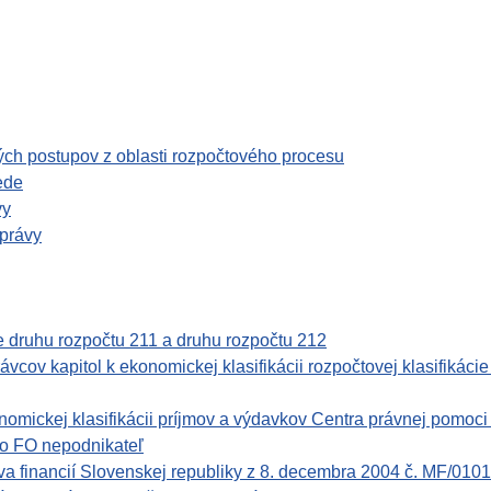
ch postupov z oblasti rozpočtového procesu
ede
vy
správy
ie druhu rozpočtu 211 a druhu rozpočtu 212
ov kapitol k ekonomickej klasifikácii rozpočtovej klasifikácie 
mickej klasifikácii príjmov a výdavkov Centra právnej pomoci
ebo FO nepodnikateľ
financií Slovenskej republiky z 8. decembra 2004 č. MF/01017