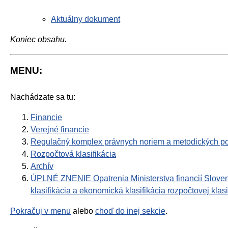
Aktuálny dokument
Koniec obsahu.
MENU:
Nachádzate sa tu:
Financie
Verejné financie
Regulačný komplex právnych noriem a metodických po
Rozpočtová klasifikácia
Archív
ÚPLNÉ ZNENIE Opatrenia Ministerstva financií Slovens
klasifikácia a ekonomická klasifikácia rozpočtovej klasi
Pokračuj v menu
alebo
choď do inej sekcie
.