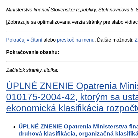
Ministerstvo financií Slovenskej republiky, Štefanovičova 5,
[Zobrazuje sa optimalizovaná verzia stránky pre slabo vidiac
Pokračuj v čítaní
alebo
preskoč na menu
. Ďalšie možnosti:
Z
Pokračovanie obsahu:
Začiatok stránky, titulka:
ÚPLNÉ ZNENIE Opatrenia Ministe
010175-2004-42, ktorým sa ustan
ekonomická klasifikácia rozpočto
ÚPLNÉ ZNENIE Opatrenia Ministerstva fina
druhová klasifikácia, organizačná klasifik