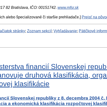
 817 82 Bratislava, IČO: 00151742.
www.mfsr.sk
ich alebo špecializované či staršie prehliadače.]
Prejsť na pôvod
ačiatok stránky
;
Zoznam sekcií
;
Vyhľadávanie
;
Pätičkové infor
rstva financií Slovenskej republ
ovuje druhová klasifikácia, organ
vej klasifikácie
ncií Slovenskej republiky z 8. decembra 2004 č.
ácia a ekonomická klasifikácia rozpočtovej klasif