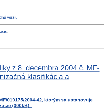
nú verziu...
mácie
.
iky z 8. decembra 2004 č. MF-
izačná klasifikácia a
 MF/010175/2004-42, ktorým sa ustanovuje
ikácie (300kB)