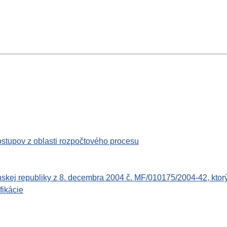
stupov z oblasti rozpočtového procesu
kej republiky z 8. decembra 2004 č. MF/010175/2004-42, ktorý
fikácie