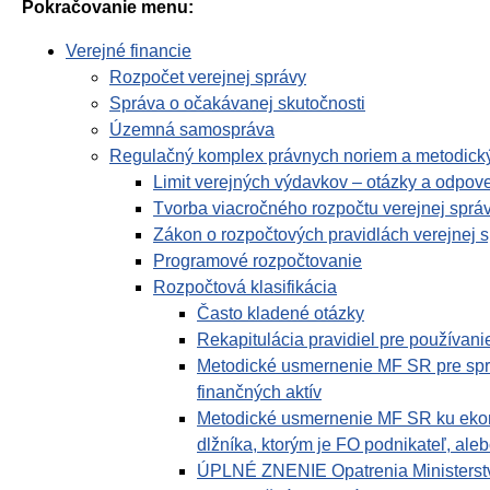
Pokračovanie menu:
Verejné financie
Rozpočet verejnej správy
Správa o očakávanej skutočnosti
Územná samospráva
Regulačný komplex právnych noriem a metodický
Limit verejných výdavkov – otázky a odpov
Tvorba viacročného rozpočtu verejnej sprá
Zákon o rozpočtových pravidlách verejnej 
Programové rozpočtovanie
Rozpočtová klasifikácia
Často kladené otázky
Rekapitulácia pravidiel pre používan
Metodické usmernenie MF SR pre správc
finančných aktív
Metodické usmernenie MF SR ku ekono
dlžníka, ktorým je FO podnikateľ, al
ÚPLNÉ ZNENIE Opatrenia Ministerstva 