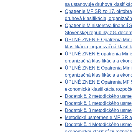
sa ustanovuje druhová klasifikác
Opatrenie MF SR zo 17. októbr
druhová klasifikácia, organizačn
Opatrenie Ministerstva financií 
Slovenskej republiky z 8. decem
ÚPLNÉ ZNENIE Opatrenia Ministe
klasifikácia, organizačná klasifi
ÚPLNÉ ZNENIE opatrenia Ministe
organizačná klasifikácia a ekono
ÚPLNÉ ZNENIE Opatrenia Ministe
organizačná klasifikácia a ekono
ÚPLNÉ ZNENIE Opatrenia MF SR z
ekonomická klasifikácia rozpočto
Dodatok č. 2 metodického usmern
Dodatok č. 1 metodického usmern
Dodatok č. 3 metodického usmern
Metodické usmernenie MF SR a vy
Dodatok č. 4 Metodického usmern
ekonomickej klasifikácii rozpočto