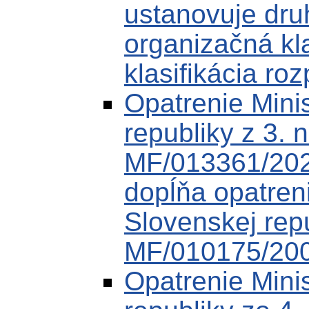
ustanovuje druh
organizačná kl
klasifikácia roz
Opatrenie Minis
republiky z 3.
MF/013361/202
dopĺňa opatreni
Slovenskej rep
MF/010175/20
Opatrenie Minis