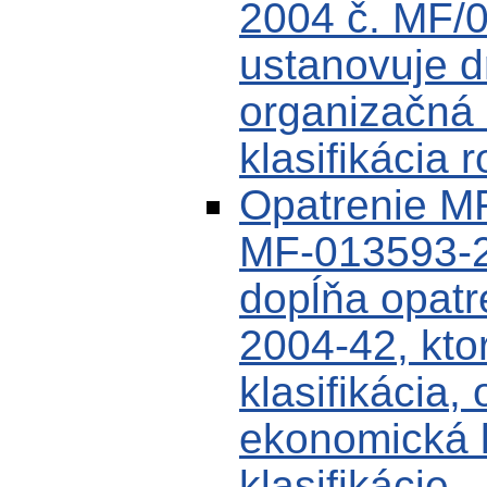
2004 č. MF/
ustanovuje dr
organizačná 
klasifikácia 
Opatrenie MF
MF-013593-2
dopĺňa opat
2004-42, kto
klasifikácia,
ekonomická k
klasifikácie