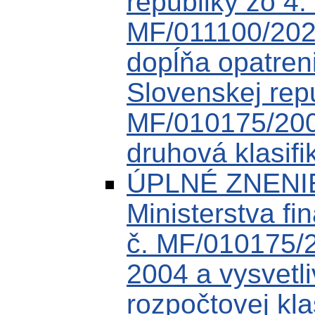
republiky zo 4
MF/011100/202
dopĺňa opatreni
Slovenskej rep
MF/010175/200
druhová klasifi
ÚPLNÉ ZNENIE
Ministerstva fi
č. MF/010175/
2004 a vysvetli
rozpočtovej kla