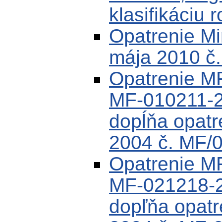
klasifikáciu 
Opatrenie Min
mája 2010 č
Opatrenie MF
MF-010211-2
dopĺňa opat
2004 č. MF/
Opatrenie MF
MF-021218-2
dopľňa opat