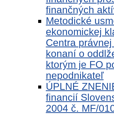
finančných aktí
Metodické usm
ekonomickej kla
Centra právnej
konaní o oddlž
ktorým je FO p
nepodnikateľ
ÚPLNÉ ZNENIE 
financií Sloven
2004 č. MF/010