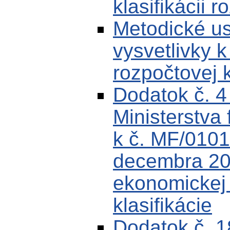
klasifikácii r
Metodické u
vysvetlivky k
rozpočtovej k
Dodatok č. 
Ministerstva 
k č. MF/0101
decembra 200
ekonomickej k
klasifikácie
Dodatok č. 