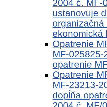
2004 č. MF-
ustanovuje dr
organizačná 
ekonomická k
Opatrenie MF
MF-025825-2
opatrenie M
Opatrenie M
MF-23213-20
dopĺňa opat
2004 č. MF/