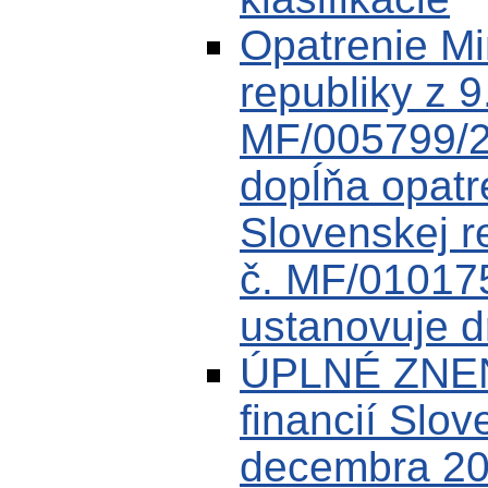
Opatrenie Min
republiky z 9
MF/005799/2
dopĺňa opatre
Slovenskej r
č. MF/01017
ustanovuje dr
ÚPLNÉ ZNENI
financií Slov
decembra 20