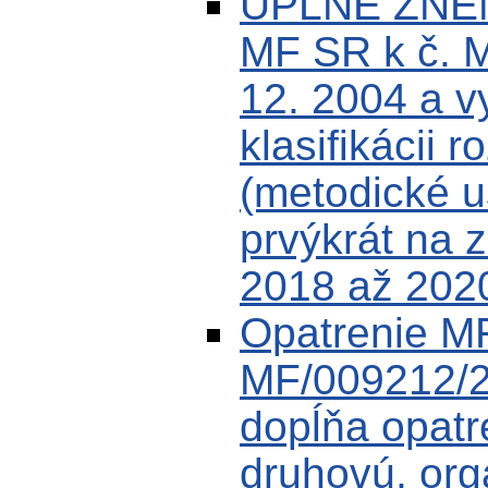
ÚPLNÉ ZNEN
MF SR k č. 
12. 2004 a v
klasifikácii r
(metodické u
prvýkrát na 
2018 až 202
Opatrenie MF
MF/009212/2
dopĺňa opat
druhovú, or