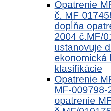
Opatrenie M
č. MF-01745
dopĺňa opat
2004 č.MF/0
ustanovuje d
ekonomická k
klasifikácie
Opatrenie M
MF-009798-2
opatrenie M