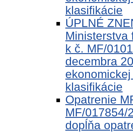
klasifikácie
ÚPLNÉ ZNEN
Ministerstva 
k č. MF/0101
decembra 200
ekonomickej k
klasifikácie
Opatrenie M
MF/017854/2
dopĺňa opat