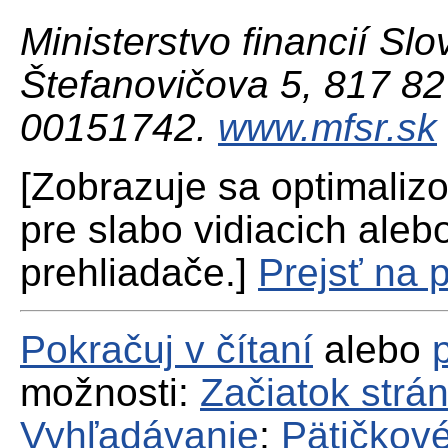
Ministerstvo financií Slo
Štefanovičova 5, 817 82 
00151742.
www.mfsr.sk
[Zobrazuje sa optimaliz
pre slabo vidiacich aleb
prehliadače.]
Prejsť na 
Pokračuj v čítaní
alebo
možnosti:
Začiatok strá
Vyhľadávanie
;
Pätičkové