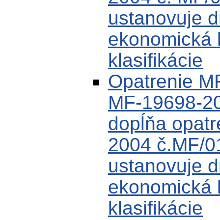
ustanovuje d
ekonomická k
klasifikácie
Opatrenie M
MF-19698-20
dopĺňa opat
2004 č.MF/0
ustanovuje d
ekonomická k
klasifikácie