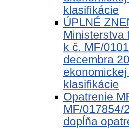
klasifikácie
ÚPLNÉ ZNEN
Ministerstva 
k č. MF/0101
decembra 200
ekonomickej k
klasifikácie
Opatrenie M
MF/017854/2
dopĺňa opat