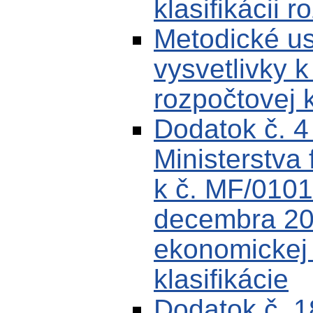
klasifikácii r
Metodické u
vysvetlivky k
rozpočtovej k
Dodatok č. 
Ministerstva 
k č. MF/0101
decembra 200
ekonomickej k
klasifikácie
Dodatok č. 