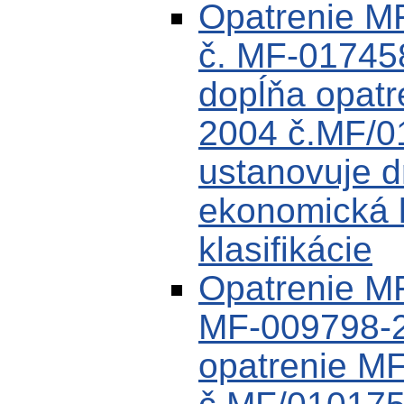
Opatrenie M
č. MF-01745
dopĺňa opat
2004 č.MF/0
ustanovuje d
ekonomická k
klasifikácie
Opatrenie M
MF-009798-2
opatrenie M