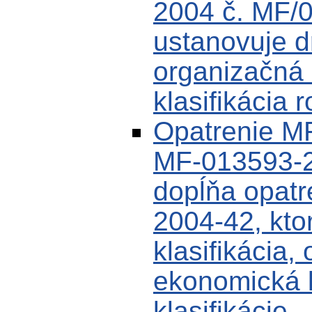
2004 č. MF/
ustanovuje dr
organizačná 
klasifikácia 
Opatrenie MF
MF-013593-2
dopĺňa opat
2004-42, kto
klasifikácia,
ekonomická k
klasifikácie