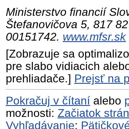
Ministerstvo financií Slo
Štefanovičova 5, 817 82 
00151742.
www.mfsr.sk
[Zobrazuje sa optimaliz
pre slabo vidiacich aleb
prehliadače.]
Prejsť na 
Pokračuj v čítaní
alebo
možnosti:
Začiatok strá
Vyhľadávanie
;
Pätičkové