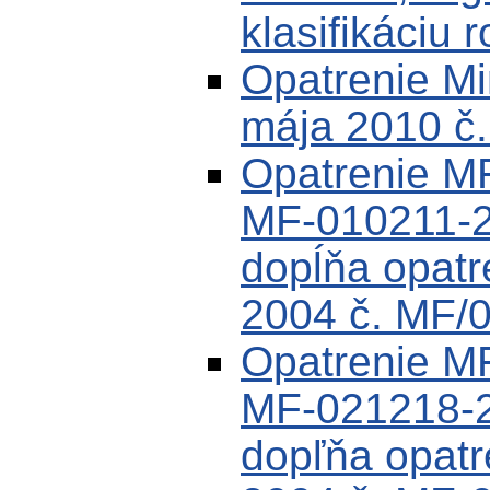
klasifikáciu 
Opatrenie Min
mája 2010 č
Opatrenie MF
MF-010211-2
dopĺňa opat
2004 č. MF/
Opatrenie MF
MF-021218-2
dopľňa opat