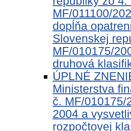
republiky zo 4
MF/011100/202
dopĺňa opatreni
Slovenskej rep
MF/010175/200
druhová klasifi
ÚPLNÉ ZNENIE
Ministerstva fi
č. MF/010175/
2004 a vysvetli
rozpočtovej kla