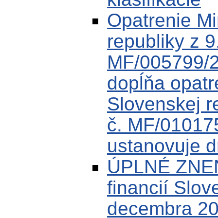
Opatrenie Min
republiky z 9
MF/005799/2
dopĺňa opatre
Slovenskej r
č. MF/01017
ustanovuje dr
ÚPLNÉ ZNENI
financií Slov
decembra 20