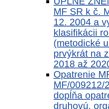
ÚPLNÉ ZNEN
MF SR k č. 
12. 2004 a v
klasifikácii r
(metodické u
prvýkrát na 
2018 až 202
Opatrenie MF
MF/009212/2
dopĺňa opat
druhovú, or