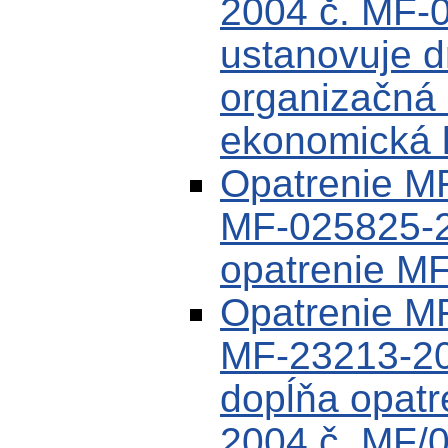
2004 č. MF-
ustanovuje dr
organizačná 
ekonomická k
Opatrenie MF
MF-025825-2
opatrenie M
Opatrenie M
MF-23213-20
dopĺňa opat
2004 č. MF/