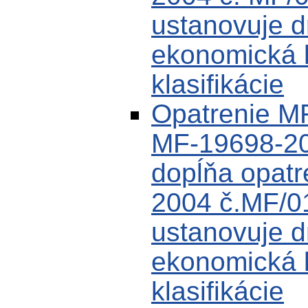
ustanovuje d
ekonomická k
klasifikácie
Opatrenie M
MF-19698-20
dopĺňa opat
2004 č.MF/0
ustanovuje d
ekonomická k
klasifikácie