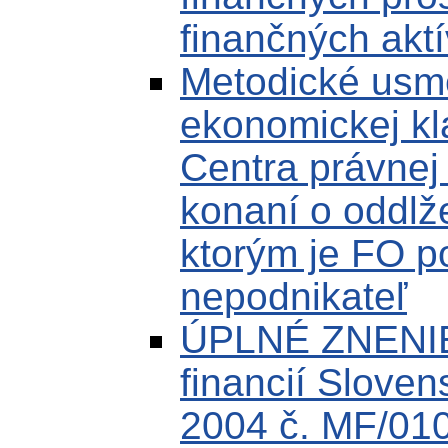
finančných aktí
Metodické usm
ekonomickej kla
Centra právnej
konaní o oddlž
ktorým je FO p
nepodnikateľ
ÚPLNÉ ZNENIE 
financií Sloven
2004 č. MF/010