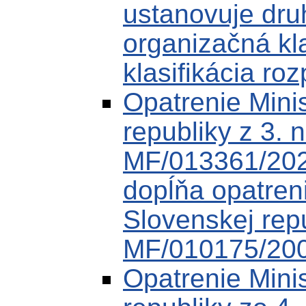
ustanovuje druh
organizačná kl
klasifikácia roz
Opatrenie Minis
republiky z 3.
MF/013361/202
dopĺňa opatreni
Slovenskej rep
MF/010175/20
Opatrenie Minis