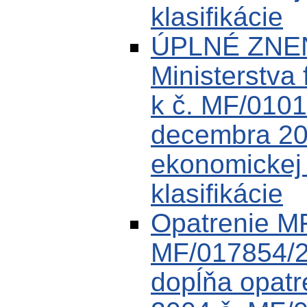
klasifikácie
ÚPLNÉ ZNEN
Ministerstva 
k č. MF/0101
decembra 200
ekonomickej k
klasifikácie
Opatrenie M
MF/017854/2
dopĺňa opat