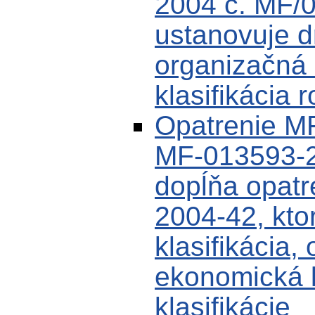
2004 č. MF/
ustanovuje dr
organizačná 
klasifikácia 
Opatrenie MF
MF-013593-2
dopĺňa opat
2004-42, kto
klasifikácia,
ekonomická k
klasifikácie