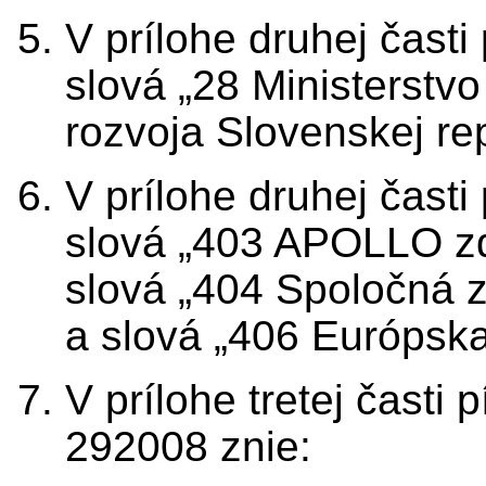
V prílohe druhej čast
slová „28 Ministerstv
rozvoja Slovenskej rep
V prílohe druhej čast
slová „403 APOLLO zdr
slová „404 Spoločná z
a slová „406 Európska
V prílohe tretej čast
292008 znie: