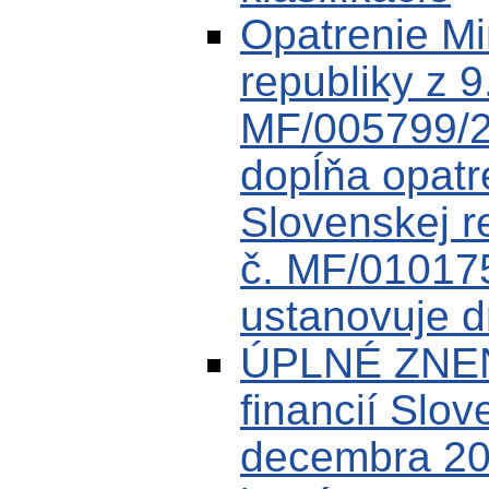
Opatrenie Min
republiky z 9
MF/005799/2
dopĺňa opatre
Slovenskej r
č. MF/01017
ustanovuje dr
ÚPLNÉ ZNENI
financií Slov
decembra 20