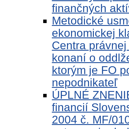
finančných aktí
Metodické usm
ekonomickej kla
Centra právnej
konaní o oddlž
ktorým je FO p
nepodnikateľ
ÚPLNÉ ZNENIE 
financií Sloven
2004 č. MF/010