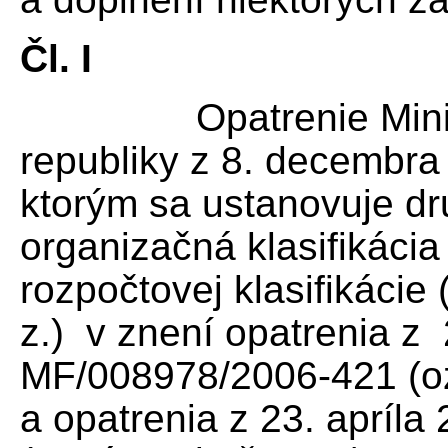
Čl. I
Opatrenie Ministers
republiky z 8. decembr
ktorým sa ustanovuje dru
organizačná klasifikácia
rozpočtovej klasifikácie
z.) v znení opatrenia z
MF/008978/2006-421 (oz
a opatrenia z 23. apríl