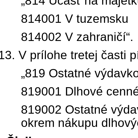
„814 Účasť na majetk
814001 V tuzemsku
814002 V zahraničí“.
V prílohe tretej časti
„819 Ostatné výdavko
819001 Dlhové cenné
819002 Ostatné výda
okrem nákupu dlhový