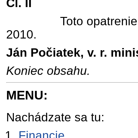
Čl. II
Toto opatrenie nado
2010.
Ján Počiatek, v. r. mini
Koniec obsahu.
MENU:
Nachádzate sa tu:
Financie