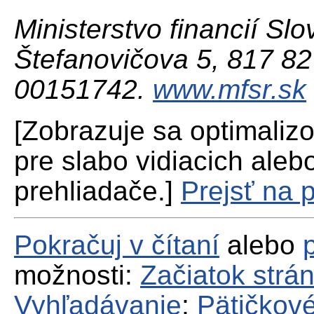
Ministerstvo financií Slo
Štefanovičova 5, 817 82 
00151742.
www.mfsr.sk
[Zobrazuje sa optimaliz
pre slabo vidiacich aleb
prehliadače.]
Prejsť na 
Pokračuj v čítaní
alebo
možnosti:
Začiatok strá
Vyhľadávanie
;
Pätičkové