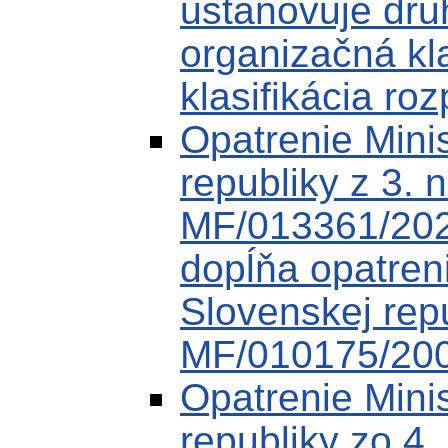
ustanovuje druh
organizačná kl
klasifikácia roz
Opatrenie Minis
republiky z 3.
MF/013361/202
dopĺňa opatreni
Slovenskej rep
MF/010175/20
Opatrenie Minis
republiky zo 4