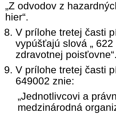
„Z odvodov z hazardnýc
hier“.
V prílohe tretej časti
vypúšťajú slová „ 622
zdravotnej poisťovne“
V prílohe tretej čast
649002 znie:
„Jednotlivcovi a práv
medzinárodná organiz