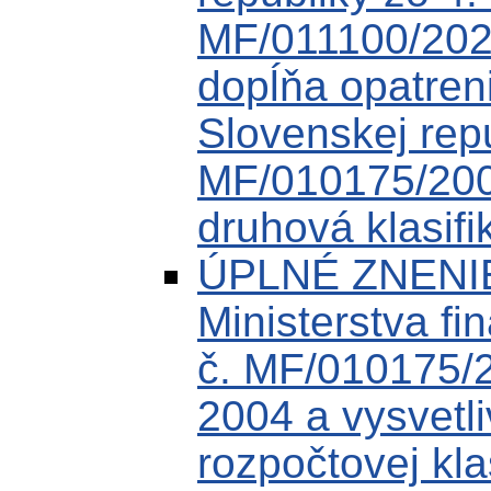
MF/011100/202
dopĺňa opatreni
Slovenskej rep
MF/010175/200
druhová klasifi
ÚPLNÉ ZNENIE
Ministerstva fi
č. MF/010175/
2004 a vysvetli
rozpočtovej kla