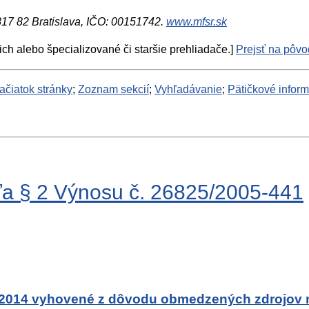
 817 82 Bratislava, IČO: 00151742.
www.mfsr.sk
ich alebo špecializované či staršie prehliadače.]
Prejsť na pôvod
ačiatok stránky
;
Zoznam sekcií
;
Vyhľadávanie
;
Pätičkové infor
ľa § 2 Výnosu č. 26825/2005-441
 2014 vyhovené z dôvodu obmedzených zdrojov n