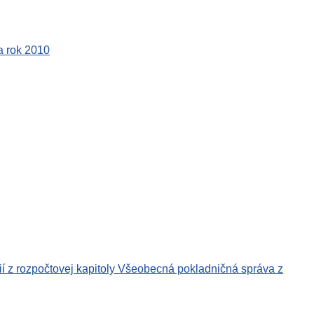
a rok 2010
ií z rozpočtovej kapitoly Všeobecná pokladničná správa z