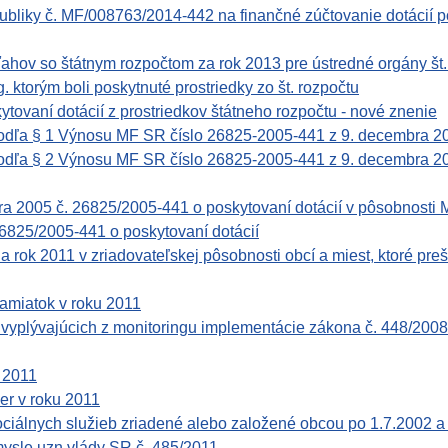
publiky č. MF/008763/2014-442 na finančné zúčtovanie dotácií 
ov so štátnym rozpočtom za rok 2013 pre ústredné orgány št. s
. ktorým boli poskytnuté prostriedky zo št. rozpočtu
ytovaní dotácií z prostriedkov štátneho rozpočtu - nové znenie
podľa § 1 Výnosu MF SR číslo 26825-2005-441 z 9. decembra 20
odľa § 2 Výnosu MF SR číslo 26825-2005-441 z 9. decembra 2005
bra 2005 č. 26825/2005-441 o poskytovaní dotácií v pôsobnosti
6825/2005-441 o poskytovaní dotácií
a rok 2011 v zriadovateľskej pôsobnosti obcí a miest, ktoré preš
amiatok v roku 2011
plývajúcich z monitoringu implementácie zákona č. 448/2008 
u 2011
er v roku 2011
ciálnych služieb zriadené alebo založené obcou po 1.7.2002 
mysle uzn.vlády SR č. 485/2011