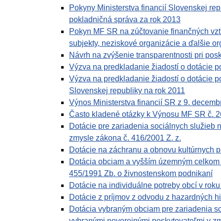
Pokyny Ministerstva financií Slovenskej re
pokladničná správa za rok 2013
Pokyn MF SR na zúčtovanie finančných vzťah
subjekty, neziskové organizácie a ďalšie org
Návrh na zvýšenie transparentnosti pri posk
Výzva na predkladanie žiadostí o dotácie 
Výzva na predkladanie žiadostí o dotácie p
Slovenskej republiky na rok 2011
Výnos Ministerstva financií SR z 9. decem
Často kladené otázky k Výnosu MF SR č. 2
Dotácie pre zariadenia sociálnych služieb n
zmysle zákona č. 416/2001 Z. z.
Dotácie na záchranu a obnovu kultúrnych p
Dotácia obciam a vyšším územným celkom vy
455/1991 Zb. o živnostenskom podnikaní
Dotácie na individuálne potreby obcí v rok
Dotácie z príjmov z odvodu z hazardných hi
Dotácia vybraným obciam pre zariadenia so
vybranými neverejnými poskytovateľmi v z