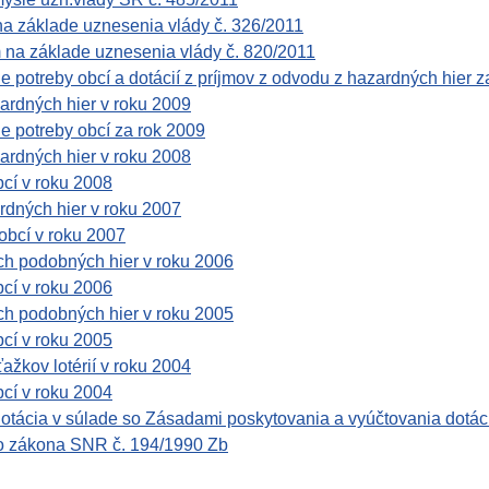
a základe uznesenia vlády č. 326/2011
na základe uznesenia vlády č. 820/2011
e potreby obcí a dotácií z príjmov z odvodu z hazardných hier z
ardných hier v roku 2009
ne potreby obcí za rok 2009
ardných hier v roku 2008
bcí v roku 2008
rdných hier v roku 2007
obcí v roku 2007
ých podobných hier v roku 2006
bcí v roku 2006
ých podobných hier v roku 2005
bcí v roku 2005
ťažkov lotérií v roku 2004
bcí v roku 2004
dotácia v súlade so Zásadami poskytovania a vyúčtovania dotác
 zo zákona SNR č. 194/1990 Zb