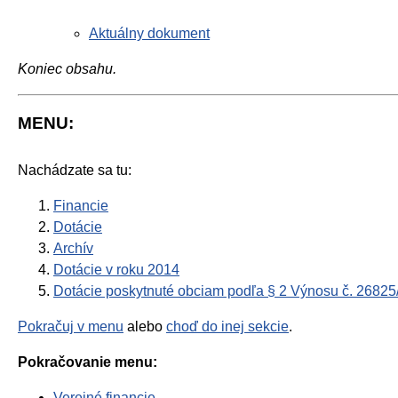
Aktuálny dokument
Koniec obsahu.
MENU:
Nachádzate sa tu:
Financie
Dotácie
Archív
Dotácie v roku 2014
Dotácie poskytnuté obciam podľa § 2 Výnosu č. 2682
Pokračuj v menu
alebo
choď do inej sekcie
.
Pokračovanie menu:
Verejné financie