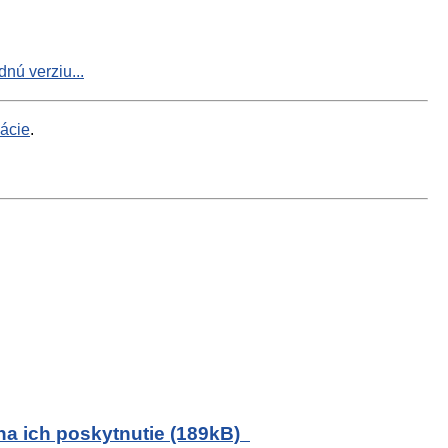
nú verziu...
mácie
.
a ich poskytnutie (189kB)