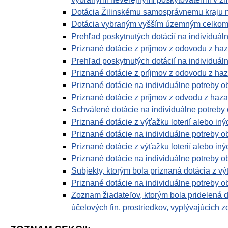
Dotácia Žilinskému samosprávnemu kraju n
Dotácia vybraným vyšším územným celkom 
Prehľad poskytnutých dotácií na individuáln
Priznané dotácie z príjmov z odovodu z haz
Prehľad poskytnutých dotácií na individuál
Priznané dotácie z príjmov z odovodu z haz
Priznané dotácie na individuálne potreby o
Priznané dotácie z príjmov z odvodu z haza
Schválené dotácie na individuálne potreby 
Priznané dotácie z výťažku loterií alebo in
Priznané dotácie na individuálne potreby o
Priznané dotácie z výťažku loterií alebo in
Priznané dotácie na individuálne potreby o
Subjekty, ktorým bola priznaná dotácia z vý
Priznané dotácie na individuálne potreby o
Zoznam žiadateľov, ktorým bola pridelená 
účelových fin. prostriedkov, vyplývajúcich