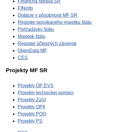
Finančná správa SR
FINinfo
Dotácie v pôsobnosti MF SR
Register ponúkaného majetku štátu
Pohľadávky štátu
Majetok štátu
Register účtovných závierok
OpenData MF
CES
Projekty MF SR
Projekty OP EVS
Projekty technickej pomoci
Projekty ZaSI
Projekty OPII
Projekty POO
Projekty PS