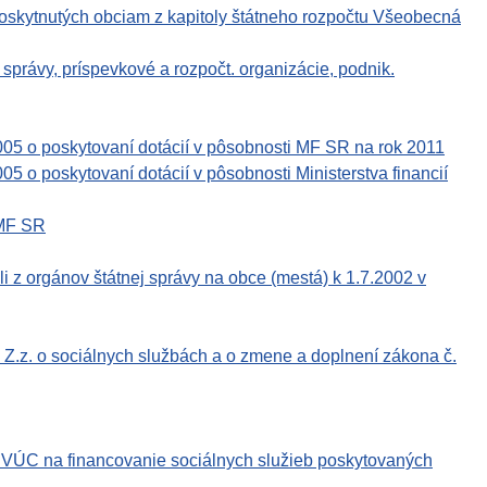
poskytnutých obciam z kapitoly štátneho rozpočtu Všeobecná
právy, príspevkové a rozpočt. organizácie, podnik.
05 o poskytovaní dotácií v pôsobnosti MF SR na rok 2011
 o poskytovaní dotácií v pôsobnosti Ministerstva financií
 MF SR
li z orgánov štátnej správy na obce (mestá) k 1.7.2002 v
Z.z. o sociálnych službách a o zmene a doplnení zákona č.
a VÚC na financovanie sociálnych služieb poskytovaných