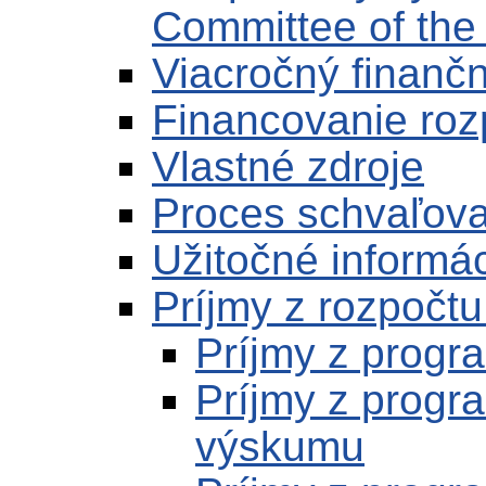
Committee of the
Viacročný finanč
Financovanie ro
Vlastné zdroje
Proces schvaľova
Užitočné informá
Príjmy z rozpočt
Príjmy z prog
Príjmy z progr
výskumu