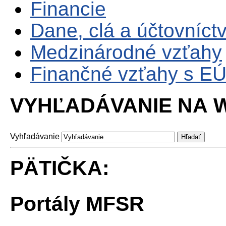
Financie
Dane, clá a účtovníct
Medzinárodné vzťahy
Finančné vzťahy s E
VYHĽADÁVANIE NA W
Vyhľadávanie
PÄTIČKA:
Portály MFSR