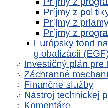
Príjmy z prog
Príjmy z politik
Príjmy z priam
Príjmy z progr
Európsky fond na
globalizácii (EGF
Investičný plán pre
Záchranné mechan
Finančné služby
Nástroj technickej 
Komentáre