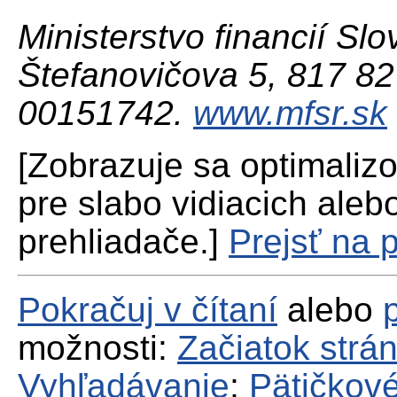
Ministerstvo financií Slo
Štefanovičova 5, 817 82 
00151742.
www.mfsr.sk
[Zobrazuje sa optimaliz
pre slabo vidiacich aleb
prehliadače.]
Prejsť na 
Pokračuj v čítaní
alebo
možnosti:
Začiatok strá
Vyhľadávanie
;
Pätičkové