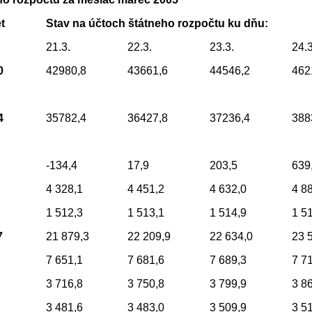
t
Stav na účtoch štátneho rozpočtu ku dňu:
21.3.
22.3.
23.3.
24.3
0
42980,8
43661,6
44546,2
462
4
35782,4
36427,8
37236,4
388
-134,4
17,9
203,5
639
4 328,1
4 451,2
4 632,0
4 8
1 512,3
1 513,1
1 514,9
1 5
7
21 879,3
22 209,9
22 634,0
23 
7 651,1
7 681,6
7 689,3
7 7
3 716,8
3 750,8
3 799,9
3 8
3 481,6
3 483,0
3 509,9
3 5