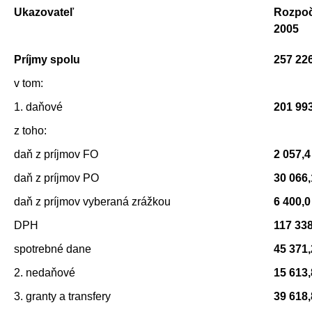
Ukazovateľ
Rozpoč
2005
Príjmy spolu
257 22
v tom:
1. daňové
201 99
z toho:
daň z príjmov FO
2 057,4
daň z príjmov PO
30 066,
daň z príjmov vyberaná zrážkou
6 400,0
DPH
117 338
spotrebné dane
45 371,
2. nedaňové
15 613,
3. granty a transfery
39 618,