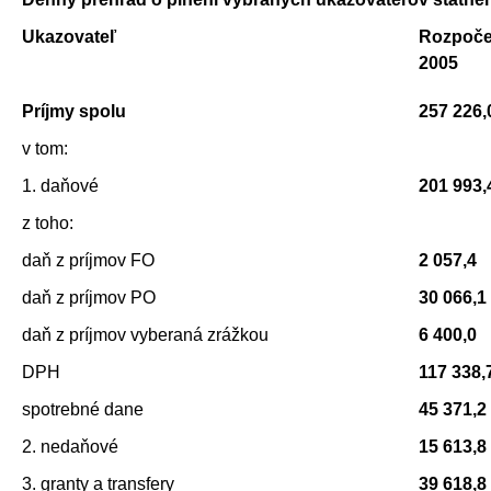
Ukazovateľ
Rozpoče
2005
Príjmy spolu
257 226,
v tom:
1. daňové
201 993,
z toho:
daň z príjmov FO
2 057,4
daň z príjmov PO
30 066,1
daň z príjmov vyberaná zrážkou
6 400,0
DPH
117 338,
spotrebné dane
45 371,2
2. nedaňové
15 613,8
3. granty a transfery
39 618,8