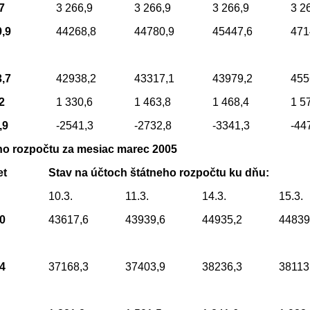
7
3 266,9
3 266,9
3 266,9
3 2
9,9
44268,8
44780,9
45447,6
471
3,7
42938,2
43317,1
43979,2
455
2
1 330,6
1 463,8
1 468,4
1 5
,9
-2541,3
-2732,8
-3341,3
-44
ho rozpočtu za mesiac marec 2005
et
Stav na účtoch štátneho rozpočtu ku dňu:
10.3.
11.3.
14.3.
15.3.
,0
43617,6
43939,6
44935,2
44839
,4
37168,3
37403,9
38236,3
38113