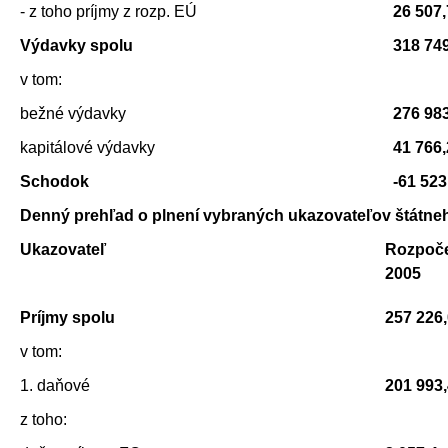
- z toho príjmy z rozp. EÚ
26 507,
Výdavky spolu
318 74
v tom:
bežné výdavky
276 98
kapitálové výdavky
41 766,
Schodok
-61 523
Denný prehľad o plnení vybraných ukazovateľov štátne
Ukazovateľ
Rozpoč
2005
Príjmy spolu
257 226
v tom:
1. daňové
201 993
z toho: