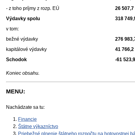
- z toho príjmy z rozp. EÚ
26 507,7
Výdavky spolu
318 749,
v tom:
bežné výdavky
276 983,
kapitálové výdavky
41 766,2
Schodok
-61 523,
Koniec obsahu.
MENU:
Nachádzate sa tu:
Financie
Štátne výkazníctvo
Priebežné plnenie štátneho rozpočtu na hotovostnej b