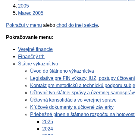
2005
Marec 2005
Pokračuj v menu
alebo
choď do inej sekcie
.
Pokračovanie menu:
Verejné financie
Finančný trh
Štátne výkazníctvo
Úvod do štátneho výkazníctva
Legislatíva pre FIN výkazy, IUZ, postupy účtova
Kontakt pre metodickú a technickú podporu subje
Účtovníctvo štátnej správy a územnej samospráv
Účtovná konsolidácia vo verejnej správe
Kľúčové dokumenty a účtovné závierky
Priebežné plnenie štátneho rozpočtu na hotovost
2025
2024