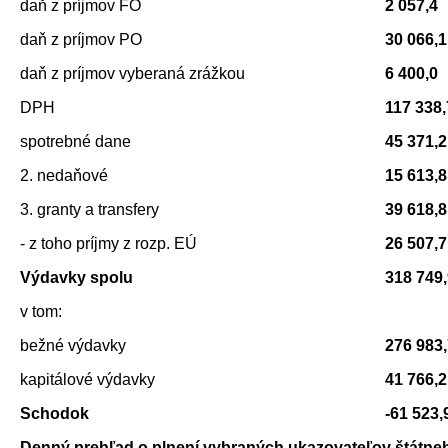
daň z príjmov FO
2 057,4
daň z príjmov PO
30 066,1
daň z príjmov vyberaná zrážkou
6 400,0
DPH
117 338,
spotrebné dane
45 371,2
2. nedaňové
15 613,8
3. granty a transfery
39 618,8
- z toho príjmy z rozp. EÚ
26 507,7
Výdavky spolu
318 749
v tom:
bežné výdavky
276 983
kapitálové výdavky
41 766,2
Schodok
-61 523,
Denný prehľad o plnení vybraných ukazovateľov štátne