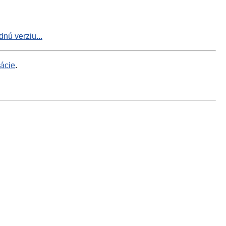
nú verziu...
mácie
.