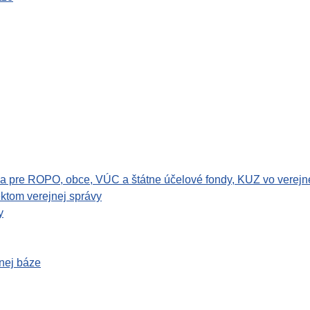
nia pre ROPO, obce, VÚC a štátne účelové fondy, KUZ vo verejn
ktom verejnej správy
y
nej báze