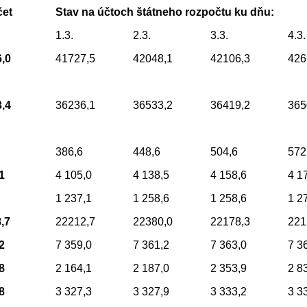
et
Stav na účtoch štátneho rozpočtu ku dňu:
1.3.
2.3.
3.3.
4.3.
6,0
41727,5
42048,1
42106,3
426
3,4
36236,1
36533,2
36419,2
365
386,6
448,6
504,6
572
1
4 105,0
4 138,5
4 158,6
4 1
1 237,1
1 258,6
1 258,6
1 2
,7
22212,7
22380,0
22178,3
221
2
7 359,0
7 361,2
7 363,0
7 3
8
2 164,1
2 187,0
2 353,9
2 8
8
3 327,3
3 327,9
3 333,2
3 3