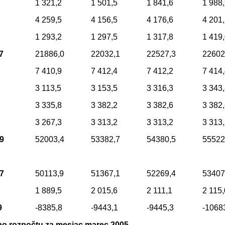
1 321,2
1 501,5
1 841,6
1 988
4 259,5
4 156,5
4 176,6
4 201
1 293,2
1 297,5
1 317,8
1 419
7
21886,0
22032,1
22527,3
22602
7 410,9
7 412,4
7 412,2
7 414
3 113,5
3 153,5
3 316,3
3 343
3 335,8
3 382,2
3 382,6
3 382
3 267,3
3 313,2
3 313,2
3 313
,9
52003,4
53382,7
54380,5
55522
,7
50113,9
51367,1
52269,4
53407
1 889,5
2 015,6
2 111,1
2 115,
9
-8385,8
-9443,1
-9445,3
-1068
ho rozpočtu za mesiac marec 2005