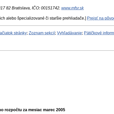
 817 82 Bratislava, IČO: 00151742.
www.mfsr.sk
ich alebo špecializované či staršie prehliadače.]
Prejsť na pôvod
ačiatok stránky
;
Zoznam sekcií
;
Vyhľadávanie
;
Pätičkové infor
ho rozpočtu za mesiac marec 2005