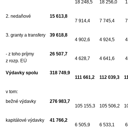
18 248,5
18 256,0
1
2. nedaňové
15 613,8
7 914,4
7 745,4
7
3. granty a transfery
39 618,8
4 902,6
4 924,5
4
- z toho príjmy
26 507,7
4 628,7
4 641,6
4
z rozp. EÚ
Výdavky spolu
318 749,9
111 661,2
112 039,3
1
v tom:
bežné výdavky
276 983,7
105 155,3
105 506,2
1
kapitálové výdavky
41 766,2
6 505,9
6 533,1
6