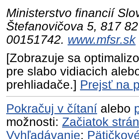
Ministerstvo financií Slo
Štefanovičova 5, 817 82 
00151742.
www.mfsr.sk
[Zobrazuje sa optimaliz
pre slabo vidiacich aleb
prehliadače.]
Prejsť na 
Pokračuj v čítaní
alebo
možnosti:
Začiatok strá
Vyhľadávanie
;
Pätičkové