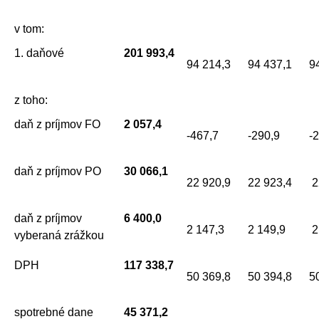
v tom:
1. daňové
201 993,4
94 214,3
94 437,1
9
z toho:
daň z príjmov FO
2 057,4
-467,7
-290,9
-
daň z príjmov PO
30 066,1
22 920,9
22 923,4
2
daň z príjmov
6 400,0
2 147,3
2 149,9
2
vyberaná zrážkou
DPH
117 338,7
50 369,8
50 394,8
5
spotrebné dane
45 371,2