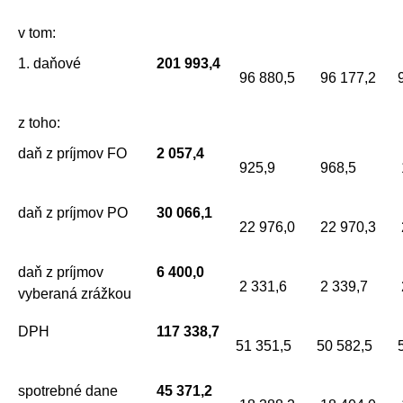
v tom:
1. daňové
201 993,4
96 880,5
96 177,2
z toho:
daň z príjmov FO
2 057,4
925,9
968,5
daň z príjmov PO
30 066,1
22 976,0
22 970,3
daň z príjmov
6 400,0
2 331,6
2 339,7
vyberaná zrážkou
DPH
117 338,7
51 351,5
50 582,5
spotrebné dane
45 371,2