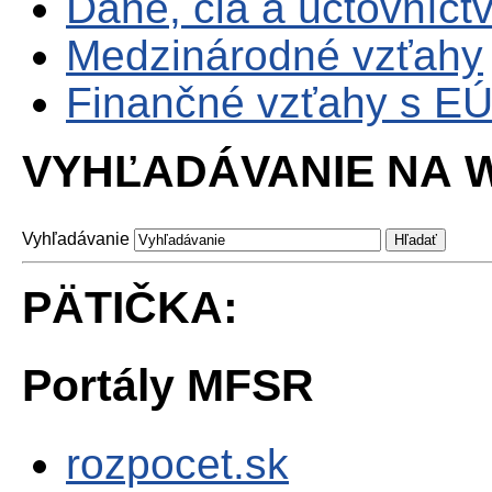
Dane, clá a účtovníct
Medzinárodné vzťahy
Finančné vzťahy s E
VYHĽADÁVANIE NA W
Vyhľadávanie
PÄTIČKA:
Portály MFSR
rozpocet.sk