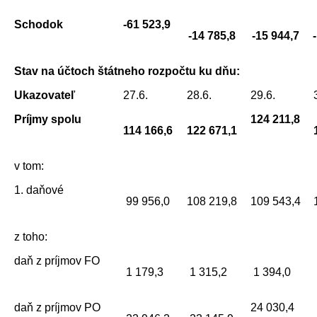
Schodok
-61 523,9
-14 785,8
-15 944,7
Stav na účtoch štátneho rozpočtu ku dňu:
Ukazovateľ
27.6.
28.6.
29.6.
Príjmy spolu
124 211,8
114 166,6
122 671,1
v tom:
1. daňové
99 956,0
108 219,8
109 543,4
z toho:
daň z príjmov FO
1 179,3
1 315,2
1 394,0
daň z príjmov PO
24 030,4