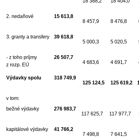
18 388,2
18 404,0
2. nedaňové
15 613,8
8 457,9
8 476,8
3. granty a transfery
39 618,8
5 000,3
5 020,5
- z toho príjmy
26 507,7
4 683,6
4 691,7
z rozp. EÚ
Výdavky spolu
318 749,9
125 124,5
125 619,2
v tom:
bežné výdavky
276 983,7
117 625,7
117 977,7
kapitálové výdavky
41 766,2
7 498,8
7 641,5