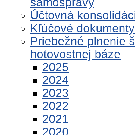
samosprávy
Účtovná konsolidáci
Kľúčové dokumenty 
Priebežné plnenie 
hotovostnej báze
2025
2024
2023
2022
2021
2020