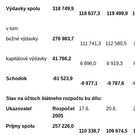
Výdavky spolu
318 749,9
118 637,3
119 499,9
1
v tom:
bežné výdavky
276 983,7
111 741,3
112 580,5
1
kapitálové výdavky
41 766,2
6 896,0
6 919,3
6
Schodok
-61 523,9
-9 977,1
-9 787,6
-
Stav na účtoch štátneho rozpočtu ku dňu:
Ukazovateľ
Rozpočet
17.6.
20.6.
2005
Príjmy spolu
257 226,0
110 338,7
109 674,5