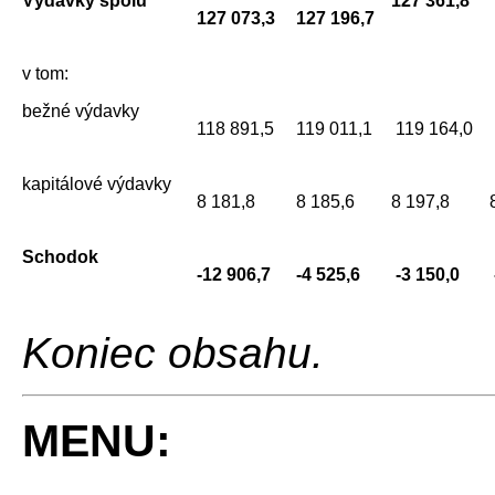
Výdavky spolu
127 361,8
127 073,3
127 196,7
v tom:
bežné výdavky
118 891,5
119 011,1
119 164,0
kapitálové výdavky
8 181,8
8 185,6
8 197,8
Schodok
-12 906,7
-4 525,6
-3 150,0
Koniec obsahu.
MENU: