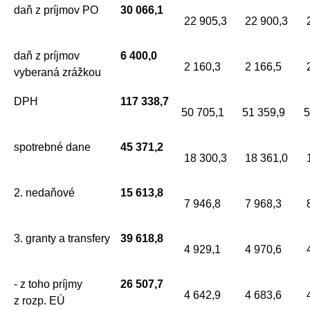
daň z príjmov PO
30 066,1
22 905,3
22 900,3
2
daň z príjmov
6 400,0
2 160,3
2 166,5
2
vyberaná zrážkou
DPH
117 338,7
50 705,1
51 359,9
5
spotrebné dane
45 371,2
18 300,3
18 361,0
1
2. nedaňové
15 613,8
7 946,8
7 968,3
8
3. granty a transfery
39 618,8
4 929,1
4 970,6
4
- z toho príjmy
26 507,7
4 642,9
4 683,6
4
z rozp. EÚ