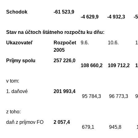
Schodok
-61 523,9
-4 629,9
-4 932,3
-
Stav na účtoch štátneho rozpočtu ku dňu:
Ukazovateľ
Rozpočet
9.6.
10.6.
1
2005
Príjmy spolu
257 226,0
108 660,2
109 712,2
1
v tom:
1. daňové
201 993,4
95 784,3
96 773,3
9
z toho:
daň z príjmov FO
2 057,4
679,1
945,8
1