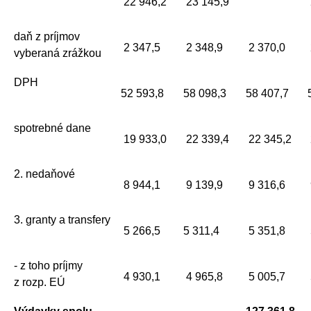
22 946,2
23 145,9
daň z príjmov
2 347,5
2 348,9
2 370,0
vyberaná zrážkou
DPH
52 593,8
58 098,3
58 407,7
spotrebné dane
19 933,0
22 339,4
22 345,2
2. nedaňové
8 944,1
9 139,9
9 316,6
3. granty a transfery
5 266,5
5 311,4
5 351,8
- z toho príjmy
4 930,1
4 965,8
5 005,7
z rozp. EÚ