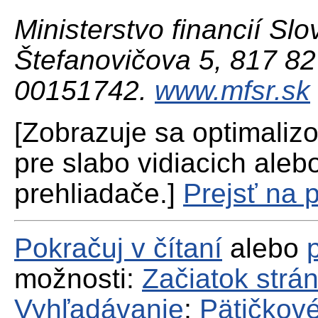
Ministerstvo financií Slo
Štefanovičova 5, 817 82 
00151742.
www.mfsr.sk
[Zobrazuje sa optimaliz
pre slabo vidiacich aleb
prehliadače.]
Prejsť na 
Pokračuj v čítaní
alebo
možnosti:
Začiatok strá
Vyhľadávanie
;
Pätičkové