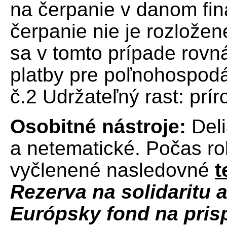
na čerpanie v danom fin
čerpanie nie je rozložen
sa v tomto prípade rovn
platby pre poľnohospodá
č.2 Udržateľný rast: prír
Osobitné nástroje:
Deli
a netematické. Počas r
vyčlenené nasledovné
t
Rezerva na solidaritu
Európsky fond na prisp