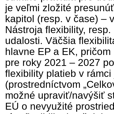
je veľmi zložité presunú
kapitol (resp. v čase) – 
Nástroja flexibility, re
udalosti. Väčšia flexibil
hlavne EP a EK, pričom
pre roky 2021 – 2027 po
flexibility platieb v rámc
(prostredníctvom „Celkov
možné upraviť/navýšiť s
EÚ o nevyužité prostrie