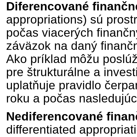
Diferencované finančn
appropriations) sú prost
počas viacerých finančn
záväzok na daný finančn
Ako príklad môžu poslúž
pre štrukturálne a invest
uplatňuje pravidlo čerp
roku a počas nasledujúci
Nediferencované finan
differentiated appropria