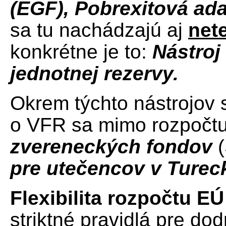
(EGF), Pobrexitová ada
sa tu nachádzajú aj
net
konkrétne je to:
Nástroj 
jednotnej rezervy.
Okrem týchto nástrojov 
o VFR sa mimo rozpočtu
zvereneckých fondov
(
pre utečencov v Turec
Flexibilita rozpočtu EÚ
striktné pravidlá pre do