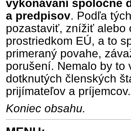
vykonávaní spoločne d
a predpisov
. Podľa týc
pozastaviť, znížiť alebo
prostriedkom EÚ, a to s
primeraný povahe, závaž
porušení. Nemalo by to 
dotknutých členských št
prijímateľov a príjemcov.
Koniec obsahu.