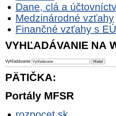
Dane, clá a účtovníct
Medzinárodné vzťahy
Finančné vzťahy s E
VYHĽADÁVANIE NA W
Vyhľadávanie
PÄTIČKA:
Portály MFSR
rozpocet.sk