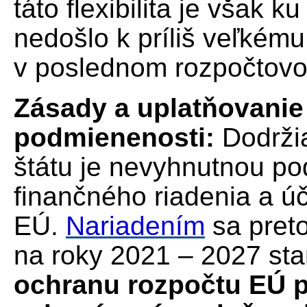
táto flexibilita je však
nedošlo k príliš veľkém
v poslednom rozpočtov
Zásady a uplatňovani
podmienenosti:
Dodrži
štátu je nevyhnutnou p
finančného riadenia a úč
EÚ.
Nariadením
sa pret
na roky 2021 – 2027 s
ochranu rozpočtu EÚ p