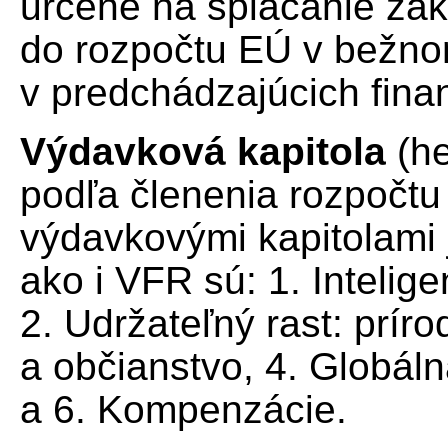
určené na splácanie zá
do rozpočtu EÚ v bežno
v predchádzajúcich fina
Výdavková kapitola
(he
podľa členenia rozpočtu n
výdavkovými kapitolami
ako i VFR sú: 1. Intelige
2. Udržateľný rast: prír
a občianstvo, 4. Globáln
a 6. Kompenzácie.