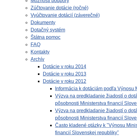
Možnosti podpory
Zúčtovanie dotácie (ročné)
Vyúčtovanie dotácií (záverečné)
Dokumenty
Dotačný systém
Štátna pomoc
FAQ
Kontakty
Archív
Dotácie v roku 2014
Dotácie v roku 2013
Dotácie v roku 2012
Informácia k dotáciám podľa Výnosu
Výzva na predkladanie žiadostí o dotá
pôsobnosti Ministerstva financií Slov
Výzva na predkladanie žiadostí o dotá
pôsobnosti Ministerstva financií Slov
Často kladené otázky k "Výnosu Minist
financií Slovenskej republiky"