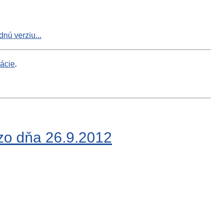
nú verziu...
mácie
.
 zo dňa 26.9.2012