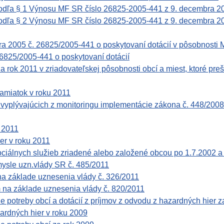
podľa § 1 Výnosu MF SR číslo 26825-2005-441 z 9. decembra 20
odľa § 2 Výnosu MF SR číslo 26825-2005-441 z 9. decembra 2005
bra 2005 č. 26825/2005-441 o poskytovaní dotácií v pôsobnosti
6825/2005-441 o poskytovaní dotácií
a rok 2011 v zriadovateľskej pôsobnosti obcí a miest, ktoré preš
amiatok v roku 2011
plývajúcich z monitoringu implementácie zákona č. 448/2008 
u 2011
er v roku 2011
ciálnych služieb zriadené alebo založené obcou po 1.7.2002 
mysle uzn.vlády SR č. 485/2011
a základe uznesenia vlády č. 326/2011
na základe uznesenia vlády č. 820/2011
e potreby obcí a dotácií z príjmov z odvodu z hazardných hier z
ardných hier v roku 2009