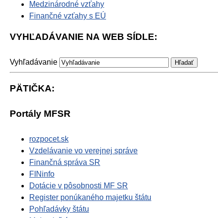
Medzinárodné vzťahy
Finančné vzťahy s EÚ
VYHĽADÁVANIE NA WEB SÍDLE:
Vyhľadávanie
PÄTIČKA:
Portály MFSR
rozpocet.sk
Vzdelávanie vo verejnej správe
Finančná správa SR
FINinfo
Dotácie v pôsobnosti MF SR
Register ponúkaného majetku štátu
Pohľadávky štátu