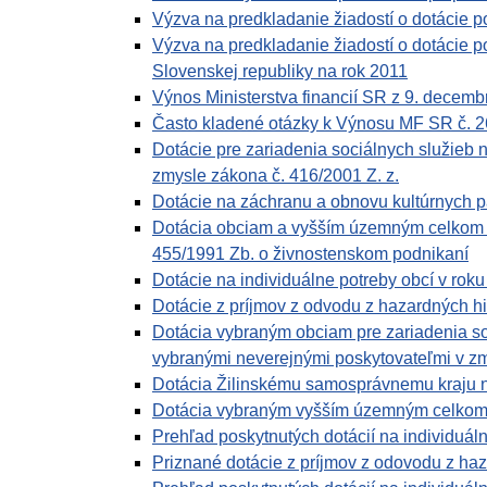
Výzva na predkladanie žiadostí o dotácie 
Výzva na predkladanie žiadostí o dotácie p
Slovenskej republiky na rok 2011
Výnos Ministerstva financií SR z 9. decem
Často kladené otázky k Výnosu MF SR č. 2
Dotácie pre zariadenia sociálnych služieb n
zmysle zákona č. 416/2001 Z. z.
Dotácie na záchranu a obnovu kultúrnych p
Dotácia obciam a vyšším územným celkom vy
455/1991 Zb. o živnostenskom podnikaní
Dotácie na individuálne potreby obcí v rok
Dotácie z príjmov z odvodu z hazardných hi
Dotácia vybraným obciam pre zariadenia so
vybranými neverejnými poskytovateľmi v z
Dotácia Žilinskému samosprávnemu kraju n
Dotácia vybraným vyšším územným celkom 
Prehľad poskytnutých dotácií na individuáln
Priznané dotácie z príjmov z odovodu z haz