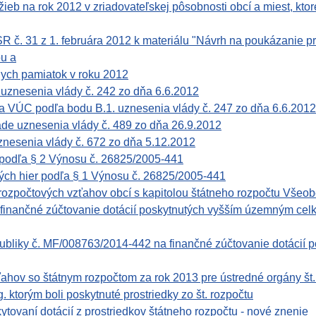
žieb na rok 2012 v zriadovateľskej pôsobnosti obcí a miest, ktor
R č. 31 z 1. februára 2012 k materiálu "Návrh na poukázanie p
ou a
nych pamiatok v roku 2012
 uznesenia vlády č. 242 zo dňa 6.6.2012
a VÚC podľa bodu B.1. uznesenia vlády č. 247 zo dňa 6.6.2012
ade uznesenia vlády č. 489 zo dňa 26.9.2012
znesenia vlády č. 672 zo dňa 5.12.2012
podľa § 2 Výnosu č. 26825/2005-441
ých hier podľa § 1 Výnosu č. 26825/2005-441
rozpočtových vzťahov obcí s kapitolou štátneho rozpočtu Všeo
nančné zúčtovanie dotácií poskytnutých vyšším územným celk
publiky č. MF/008763/2014-442 na finančné zúčtovanie dotácií 
ov so štátnym rozpočtom za rok 2013 pre ústredné orgány št. s
. ktorým boli poskytnuté prostriedky zo št. rozpočtu
ytovaní dotácií z prostriedkov štátneho rozpočtu - nové znenie