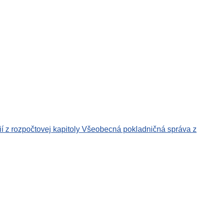
ií z rozpočtovej kapitoly Všeobecná pokladničná správa z