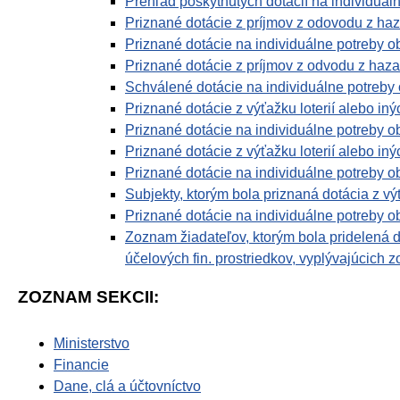
Prehľad poskytnutých dotácií na individuál
Priznané dotácie z príjmov z odovodu z haz
Priznané dotácie na individuálne potreby o
Priznané dotácie z príjmov z odvodu z haza
Schválené dotácie na individuálne potreby 
Priznané dotácie z výťažku loterií alebo in
Priznané dotácie na individuálne potreby o
Priznané dotácie z výťažku loterií alebo in
Priznané dotácie na individuálne potreby o
Subjekty, ktorým bola priznaná dotácia z vý
Priznané dotácie na individuálne potreby o
Zoznam žiadateľov, ktorým bola pridelená 
účelových fin. prostriedkov, vyplývajúcich
ZOZNAM SEKCII:
Ministerstvo
Financie
Dane, clá a účtovníctvo