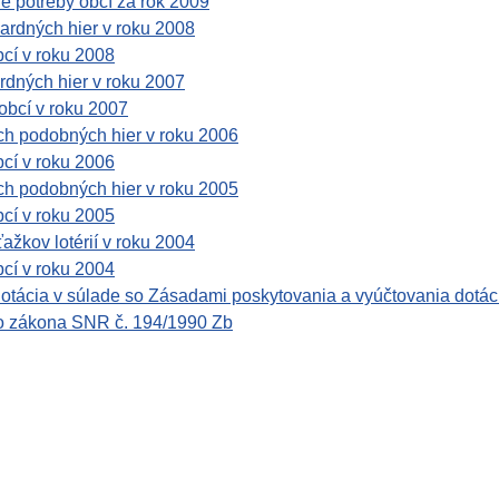
ne potreby obcí za rok 2009
ardných hier v roku 2008
bcí v roku 2008
rdných hier v roku 2007
obcí v roku 2007
ých podobných hier v roku 2006
bcí v roku 2006
ých podobných hier v roku 2005
bcí v roku 2005
ťažkov lotérií v roku 2004
bcí v roku 2004
dotácia v súlade so Zásadami poskytovania a vyúčtovania dotác
 zo zákona SNR č. 194/1990 Zb