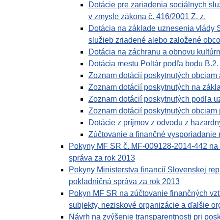
Dotácie pre zariadenia sociálnych slu
v zmysle zákona č. 416/2001 Z. z.
Dotácia na základe uznesenia vlády S
služieb zriadené alebo založené obc
Dotácia na záchranu a obnovu kultúr
Dotácia mestu Poltár podľa bodu B.2.
Zoznam dotácií poskytnutých obciam 
Zoznam dotácií poskytnutých na zákl
Zoznam dotácií poskytnutých podľa u
Zoznam dotácií poskytnutých obciam 
Dotácie z príjmov z odvodu z hazardn
Zúčtovanie a finančné vysporiadanie 
Pokyny MF SR č. MF-009128-2014-442 na fi
správa za rok 2013
Pokyny Ministerstva financií Slovenskej re
pokladničná správa za rok 2013
Pokyn MF SR na zúčtovanie finančných vzťah
subjekty, neziskové organizácie a ďalšie org
Návrh na zvýšenie transparentnosti pri posk