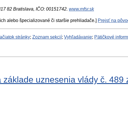
 817 82 Bratislava, IČO: 00151742.
www.mfsr.sk
ich alebo špecializované či staršie prehliadače.]
Prejsť na pôvod
ačiatok stránky
;
Zoznam sekcií
;
Vyhľadávanie
;
Pätičkové infor
 základe uznesenia vlády č. 489