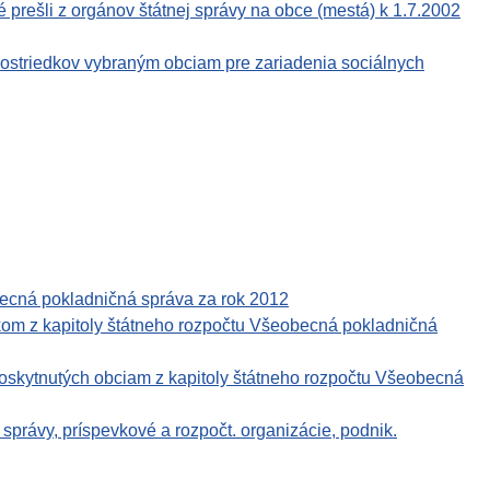
é prešli z orgánov štátnej správy na obce (mestá) k 1.7.2002
rostriedkov vybraným obciam pre zariadenia sociálnych
becná pokladničná správa za rok 2012
om z kapitoly štátneho rozpočtu Všeobecná pokladničná
poskytnutých obciam z kapitoly štátneho rozpočtu Všeobecná
právy, príspevkové a rozpočt. organizácie, podnik.