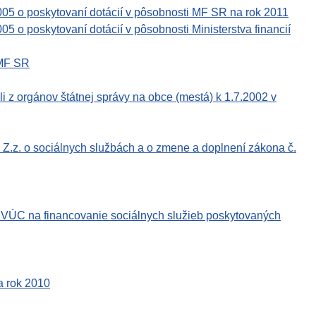
05 o poskytovaní dotácií v pôsobnosti MF SR na rok 2011
 o poskytovaní dotácií v pôsobnosti Ministerstva financií
 MF SR
li z orgánov štátnej správy na obce (mestá) k 1.7.2002 v
Z.z. o sociálnych službách a o zmene a doplnení zákona č.
a VÚC na financovanie sociálnych služieb poskytovaných
a rok 2010