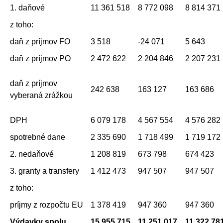
1. daňové
11 361 518
8 772 098
8 814 371
z toho:
daň z príjmov FO
3 518
-24 071
5 643
daň z príjmov PO
2 472 622
2 204 846
2 207 231
daň z príjmov
242 638
163 127
163 686
vyberaná zrážkou
DPH
6 079 178
4 567 554
4 576 282
spotrebné dane
2 335 690
1 718 499
1 719 172
2. nedaňové
1 208 819
673 798
674 423
3. granty a transfery
1 412 473
947 507
947 507
z toho:
príjmy z rozpočtu EU
1 378 419
947 360
947 360
Výdavky spolu
15 955 715
11 251 017
11 322 78