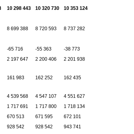
3
10 298 443
10 320 730
10 353 124
8 699 388
8 720 593
8 737 282
-65 716
-55 363
-38 773
2 197 647
2 200 406
2 201 938
161 983
162 252
162 435
4 539 568
4 547 107
4 551 627
1 717 691
1 717 800
1 718 134
670 513
671 595
672 101
928 542
928 542
943 741