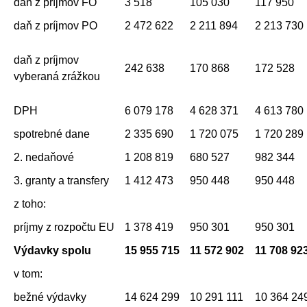
daň z príjmov FO
3 518
105 030
117 950
daň z príjmov PO
2 472 622
2 211 894
2 213 730
daň z príjmov
242 638
170 868
172 528
vyberaná zrážkou
DPH
6 079 178
4 628 371
4 613 780
spotrebné dane
2 335 690
1 720 075
1 720 289
2. nedaňové
1 208 819
680 527
982 344
3. granty a transfery
1 412 473
950 448
950 448
z toho:
príjmy z rozpočtu EU
1 378 419
950 301
950 301
Výdavky spolu
15 955 715
11 572 902
11 708 92
v tom:
bežné výdavky
14 624 299
10 291 111
10 364 24