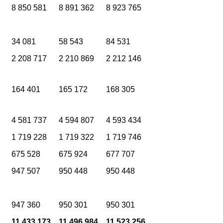
8 850 581
8 891 362
8 923 765
34 081
58 543
84 531
2 208 717
2 210 869
2 212 146
164 401
165 172
168 305
4 581 737
4 594 807
4 593 434
1 719 228
1 719 322
1 719 746
675 528
675 924
677 707
947 507
950 448
950 448
947 360
950 301
950 301
1
11 433 173
11 496 984
11 523 256