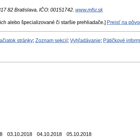
 817 82 Bratislava, IČO: 00151742.
www.mfsr.sk
ich alebo špecializované či staršie prehliadače.]
Prejsť na pôvod
ačiatok stránky
;
Zoznam sekcií
;
Vyhľadávanie
;
Pätičkové infor
18
03.10.2018
04.10.2018
05.10.2018