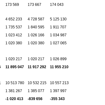
173 569
173 667
174 043
4 652 233
4 728 587
5 125 130
1 735 537
1 840 595
1 911 707
1 023 412
1 026 166
1 034 987
1 020 380
1 020 380
1 027 065
1 020 217
1 020 217
1 026 899
6
11 895 047
11 917 292
11 955 210
1
10 513 780
10 532 215
10 557 213
1 381 267
1 385 077
1 397 997
-1 020 413
-839 656
-355 343