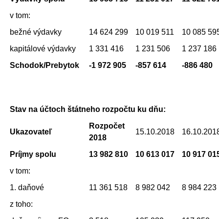
v tom:
bežné výdavky
14 624 299
10 019 511
10 085 59
kapitálové výdavky
1 331 416
1 231 506
1 237 186
Schodok/Prebytok
-1 972 905
-857 614
-886 480
Stav na účtoch štátneho rozpočtu ku dňu:
Rozpočet
Ukazovateľ
15.10.2018
16.10.201
2018
Príjmy spolu
13 982 810
10 613 017
10 917 01
v tom:
1. daňové
11 361 518
8 982 042
8 984 223
z toho: