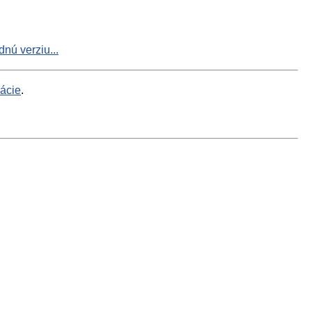
nú verziu...
mácie
.