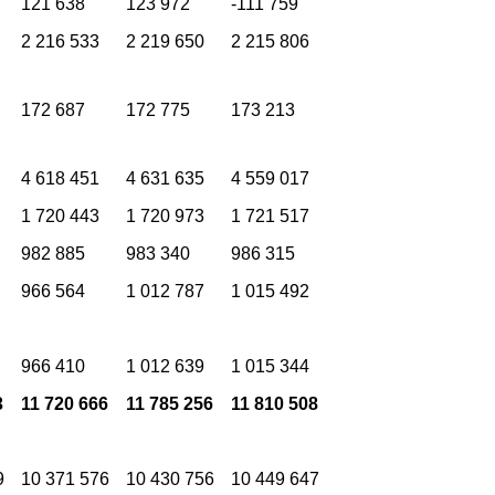
121 638
123 972
-111 759
2 216 533
2 219 650
2 215 806
172 687
172 775
173 213
4 618 451
4 631 635
4 559 017
1 720 443
1 720 973
1 721 517
982 885
983 340
986 315
966 564
1 012 787
1 015 492
966 410
1 012 639
1 015 344
3
11 720 666
11 785 256
11 810 508
9
10 371 576
10 430 756
10 449 647