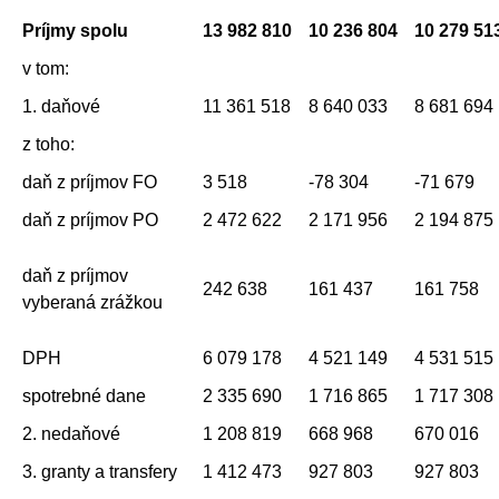
Príjmy spolu
13 982 810
10 236 804
10 279 51
v tom:
1. daňové
11 361 518
8 640 033
8 681 694
z toho:
daň z príjmov FO
3 518
-78 304
-71 679
daň z príjmov PO
2 472 622
2 171 956
2 194 875
daň z príjmov
242 638
161 437
161 758
vyberaná zrážkou
DPH
6 079 178
4 521 149
4 531 515
spotrebné dane
2 335 690
1 716 865
1 717 308
2. nedaňové
1 208 819
668 968
670 016
3. granty a transfery
1 412 473
927 803
927 803