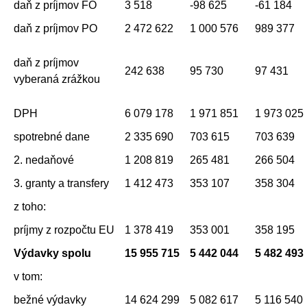
daň z príjmov FO
3 518
-98 625
-61 184
daň z príjmov PO
2 472 622
1 000 576
989 377
daň z príjmov
242 638
95 730
97 431
vyberaná zrážkou
DPH
6 079 178
1 971 851
1 973 025
spotrebné dane
2 335 690
703 615
703 639
2. nedaňové
1 208 819
265 481
266 504
3. granty a transfery
1 412 473
353 107
358 304
z toho:
príjmy z rozpočtu EU
1 378 419
353 001
358 195
Výdavky spolu
15 955 715
5 442 044
5 482 493
v tom:
bežné výdavky
14 624 299
5 082 617
5 116 540