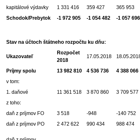
kapitálové výdavky
1 331 416
359 427
365 953
Schodok/Prebytok
-1 972 905
-1 054 482
-1 057 696
Stav na účtoch štátneho rozpočtu ku dňu:
Rozpočet
Ukazovateľ
17.05.2018
18.05.201
2018
Príjmy spolu
13 982 810
4 536 736
4 388 066
v tom:
1. daňové
11 361 518
3 870 860
3 709 577
z toho:
daň z príjmov FO
3 518
-948
-140 752
daň z príjmov PO
2 472 622
990 434
988 474
daň z príjmov