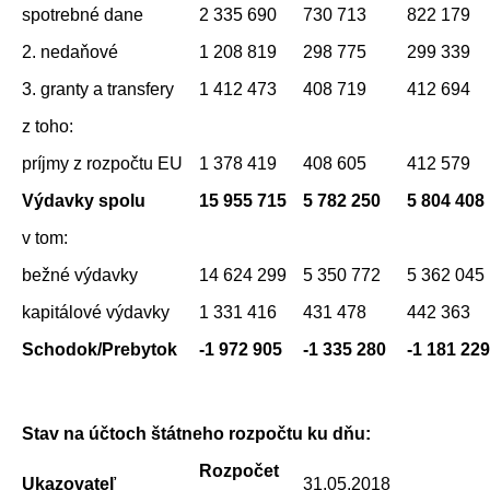
spotrebné dane
2 335 690
730 713
822 179
2. nedaňové
1 208 819
298 775
299 339
3. granty a transfery
1 412 473
408 719
412 694
z toho:
príjmy z rozpočtu EU
1 378 419
408 605
412 579
Výdavky spolu
15 955 715
5 782 250
5 804 408
v tom:
bežné výdavky
14 624 299
5 350 772
5 362 045
kapitálové výdavky
1 331 416
431 478
442 363
Schodok/Prebytok
-1 972 905
-1 335 280
-1 181 229
Stav na účtoch štátneho rozpočtu ku dňu:
Rozpočet
Ukazovateľ
31.05.2018