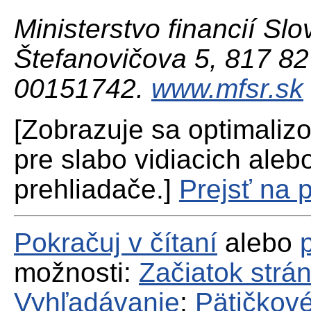
Ministerstvo financií Slo
Štefanovičova 5, 817 82 
00151742.
www.mfsr.sk
[Zobrazuje sa optimaliz
pre slabo vidiacich aleb
prehliadače.]
Prejsť na 
Pokračuj v čítaní
alebo
možnosti:
Začiatok strá
Vyhľadávanie
;
Pätičkové