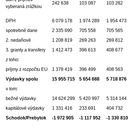
242 638
103 087
103 282
vyberaná zrážkou
DPH
6 079 178
1 974 289
1 954 473
spotrebné dane
2 335 690
705 558
705 565
2. nedaňové
1 208 819
269 263
269 812
3. granty a transfery
1 412 473
396 613
408 677
z toho:
príjmy z rozpočtu EU
1 378 419
396 499
408 563
Výdavky spolu
15 955 715
5 654 688
5 718 876
v tom:
bežné výdavky
14 624 299
5 420 997
5 314 144
kapitálové výdavky
1 331 416
233 691
404 732
Schodok/Prebytok
-1 972 905
-1 117 952
-1 330 810