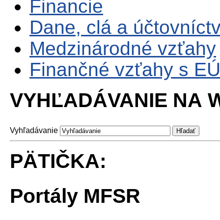
Financie
Dane, clá a účtovníct
Medzinárodné vzťahy
Finančné vzťahy s E
VYHĽADÁVANIE NA W
Vyhľadávanie
PÄTIČKA:
Portály MFSR