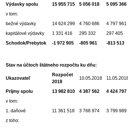
Výdavky spolu
15 955 715
5 056 018
5 095 366
v tom:
bežné výdavky
14 624 299
4 760 686
4 797 961
kapitálové výdavky
1 331 416
295 332
297 405
Schodok/Prebytok
-1 972 905
-805 961
-813 513
Stav na účtoch štátneho rozpočtu ku dňu:
Rozpočet
Ukazovateľ
10.05.2018
11.05.201
2018
Príjmy spolu
13 982 810
4 387 562
4 424 797
v tom:
1. daňové
11 361 518
3 768 974
3 799 989
z toho: