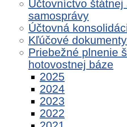
Účtovníctvo štátnej
samosprávy
Účtovná konsolidáci
Kľúčové dokumenty 
Priebežné plnenie 
hotovostnej báze
2025
2024
2023
2022
2021