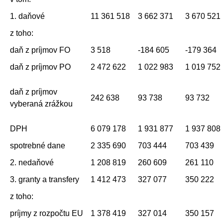
1. daňové
11 361 518
3 662 371
3 670 521
z toho:
daň z príjmov FO
3 518
-184 605
-179 364
daň z príjmov PO
2 472 622
1 022 983
1 019 752
daň z príjmov
242 638
93 738
93 732
vyberaná zrážkou
DPH
6 079 178
1 931 877
1 937 808
spotrebné dane
2 335 690
703 444
703 439
2. nedaňové
1 208 819
260 609
261 110
3. granty a transfery
1 412 473
327 077
350 222
z toho:
príjmy z rozpočtu EU
1 378 419
327 014
350 157