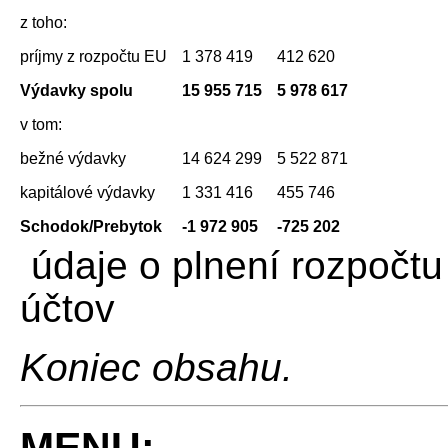
z toho:
príjmy z rozpočtu EU
1 378 419
412 620
Výdavky spolu
15 955 715
5 978 617
v tom:
bežné výdavky
14 624 299
5 522 871
kapitálové výdavky
1 331 416
455 746
Schodok/Prebytok
-1 972 905
-725 202
údaje o plnení rozpočtu
účtov
Koniec obsahu.
MENU: