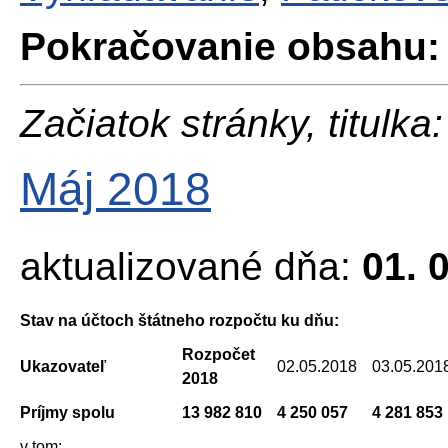
Pokračovanie obsahu:
Začiatok stránky, titulka:
Máj 2018
aktualizované dňa:
01. 
Stav na účtoch štátneho rozpočtu ku dňu:
Rozpočet
Ukazovateľ
02.05.2018
03.05.201
2018
Príjmy spolu
13 982 810
4 250 057
4 281 853
v tom: