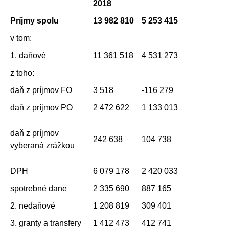
2018
Príjmy spolu
13 982 810
5 253 415
v tom:
1. daňové
11 361 518
4 531 273
z toho:
daň z príjmov FO
3 518
-116 279
daň z príjmov PO
2 472 622
1 133 013
daň z príjmov
242 638
104 738
vyberaná zrážkou
DPH
6 079 178
2 420 033
spotrebné dane
2 335 690
887 165
2. nedaňové
1 208 819
309 401
3. granty a transfery
1 412 473
412 741