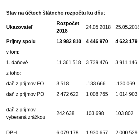
Stav na účtoch štátneho rozpočtu ku dňu:
Rozpočet
Ukazovateľ
24.05.2018
25.05.201
2018
Príjmy spolu
13 982 810
4 446 970
4 623 179
v tom:
1. daňové
11 361 518
3 739 476
3 911 146
z toho:
daň z príjmov FO
3 518
-133 666
-130 069
daň z príjmov PO
2 472 622
1 008 765
1 014 903
daň z príjmov
242 638
103 698
103 802
vyberaná zrážkou
DPH
6 079 178
1 930 657
2 000 529