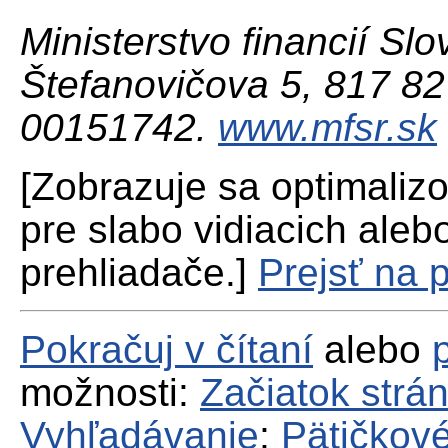
Ministerstvo financií Slo
Štefanovičova 5, 817 82 
00151742.
www.mfsr.sk
[Zobrazuje sa optimaliz
pre slabo vidiacich aleb
prehliadače.]
Prejsť na 
Pokračuj v čítaní
alebo
možnosti:
Začiatok strá
Vyhľadávanie
;
Pätičkové