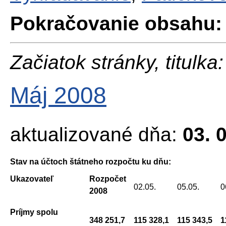
Pokračovanie obsahu:
Začiatok stránky, titulka:
Máj 2008
aktualizované dňa:
03. 
Stav na účtoch štátneho rozpočtu ku dňu:
Ukazovateľ
Rozpočet
02.05.
05.05.
0
2008
Príjmy spolu
348 251,7
115 328,1
115 343,5
1