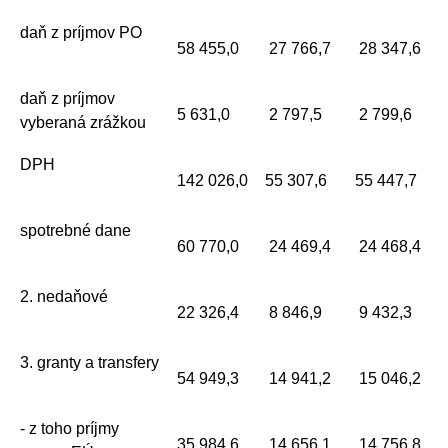
daň z príjmov PO
58 455,0
27 766,7
28 347,6
daň z príjmov
5 631,0
2 797,5
2 799,6
vyberaná zrážkou
DPH
142 026,0
55 307,6
55 447,7
spotrebné dane
60 770,0
24 469,4
24 468,4
2. nedaňové
22 326,4
8 846,9
9 432,3
3. granty a transfery
54 949,3
14 941,2
15 046,2
- z toho príjmy
35 984,6
14 656,1
14 756,8