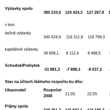
Výdavky spolu
380 233,0
124 424,3
127 287,8
v tom:
bežné výdavky
340 424,9
116 311,9
118 799,3
kapitálové výdavky
39 808,1
8 112,4
8 488,5
Schodok/Prebytok
-31 981,3
-7 898,3
-9 037,2
Stav na účtoch štátneho rozpočtu ku dňu:
Ukazovateľ
Rozpočet
21.05.
22.05.
2008
Príjmy spolu