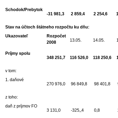
Schodok/Prebytok
-31 981,3
2 859,4
2 254,6
1
Stav na účtoch štátneho rozpočtu ku dňu:
Ukazovateľ
Rozpočet
13.05.
14.05.
2008
Príjmy spolu
348 251,7
116 526,0
118 250,6
v tom:
1. daňové
270 976,0
96 849,8
98 401,8
z toho:
daň z príjmov FO
3 131,0
-325,,4
0,8