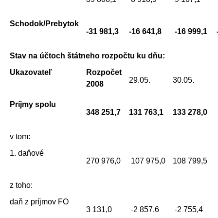
Schodok/Prebytok
-31 981,3
-16 641,8
-16 999,1
Stav na účtoch štátneho rozpočtu ku dňu:
Ukazovateľ
Rozpočet
29.05.
30.05.
2008
Príjmy spolu
348 251,7
131 763,1
133 278,0
v tom:
1. daňové
270 976,0
107 975,0
108 799,5
z toho:
daň z príjmov FO
3 131,0
-2 857,6
-2 755,4