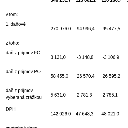
348 251,7
115 602,1
116 186,7
v tom:
1. daňové
270 976,0
94 996,4
95 477,5
z toho:
daň z príjmov FO
3 131,0
-3 148,8
-3 106,9
daň z príjmov PO
58 455,0
26 570,4
26 595,2
daň z príjmov
5 631,0
2 781,3
2 785,1
vyberaná zrážkou
DPH
142 026,0
47 648,3
48 021,0