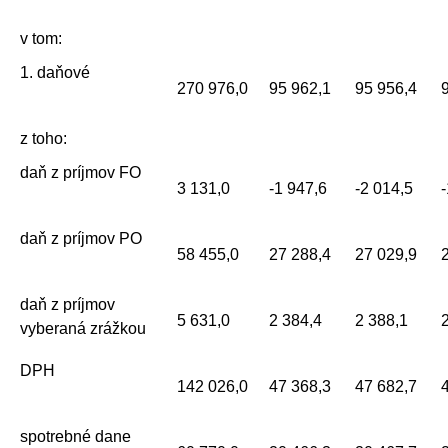
v tom:
1. daňové
270 976,0
95 962,1
95 956,4
9
z toho:
daň z príjmov FO
3 131,0
-1 947,6
-2 014,5
-
daň z príjmov PO
58 455,0
27 288,4
27 029,9
2
daň z príjmov
5 631,0
2 384,4
2 388,1
2
vyberaná zrážkou
DPH
142 026,0
47 368,3
47 682,7
4
spotrebné dane