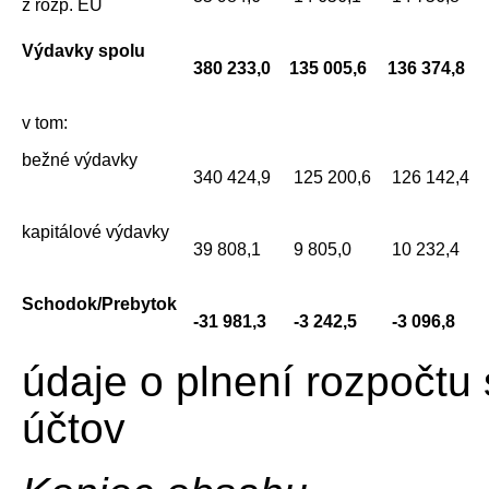
z rozp. EÚ
Výdavky spolu
380 233,0
135 005,6
136 374,8
v tom:
bežné výdavky
340 424,9
125 200,6
126 142,4
kapitálové výdavky
39 808,1
9 805,0
10 232,4
Schodok/Prebytok
-31 981,3
-3 242,5
-3 096,8
údaje o plnení rozpočtu
účtov