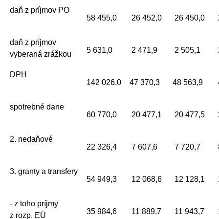
daň z príjmov PO
58 455,0
26 452,0
26 450,0
daň z príjmov
5 631,0
2 471,9
2 505,1
vyberaná zrážkou
DPH
142 026,0
47 370,3
48 563,9
spotrebné dane
60 770,0
20 477,1
20 477,5
2. nedaňové
22 326,4
7 607,6
7 720,7
3. granty a transfery
54 949,3
12 068,6
12 128,1
- z toho príjmy
35 984,6
11 889,7
11 943,7
z rozp. EÚ