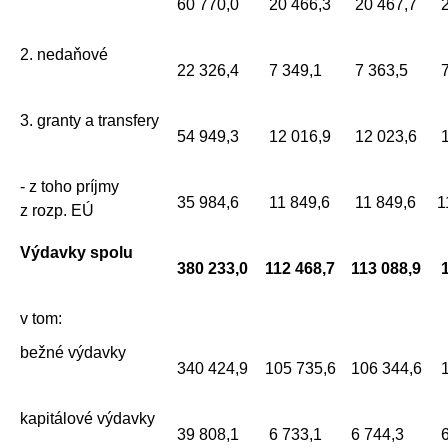
60 770,0
20 466,3
20 467,7
2
2. nedaňové
22 326,4
7 349,1
7 363,5
7
3. granty a transfery
54 949,3
12 016,9
12 023,6
1
- z toho príjmy
35 984,6
11 849,6
11 849,6
1
z rozp. EÚ
Výdavky spolu
380 233,0
112 468,7
113 088,9
v tom:
bežné výdavky
340 424,9
105 735,6
106 344,6
1
kapitálové výdavky
39 808,1
6 733,1
6 744,3
6