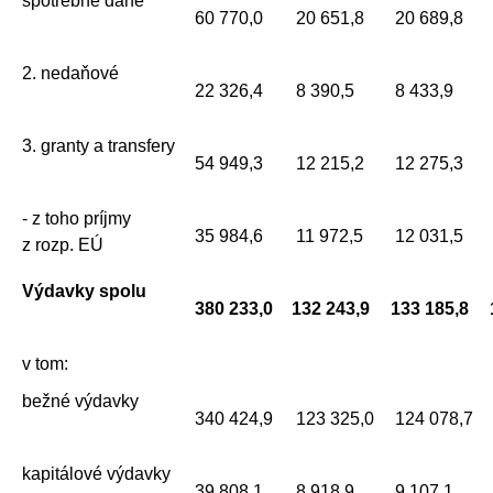
spotrebné dane
60 770,0
20 651,8
20 689,8
2. nedaňové
22 326,4
8 390,5
8 433,9
3. granty a transfery
54 949,3
12 215,2
12 275,3
- z toho príjmy
35 984,6
11 972,5
12 031,5
z rozp. EÚ
Výdavky spolu
380 233,0
132 243,9
133 185,8
v tom:
bežné výdavky
340 424,9
123 325,0
124 078,7
kapitálové výdavky
39 808,1
8 918,9
9 107,1