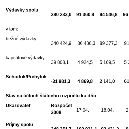
Výdavky spolu
380 233,0
91 360,8
94 546,8
96
v tom:
bežné výdavky
340 424,9
86 436,3
89 377,3
91
kapitálové výdavky
39 808,1
4 924,5
5 169,5
5 
Schodok/Prebytok
-31 981,3
4 869,8
2 141,0
61
Stav na účtoch štátneho rozpočtu ku dňu:
Ukazovateľ
Rozpočet
17.04.
18.04.
2
2008
Príjmy spolu