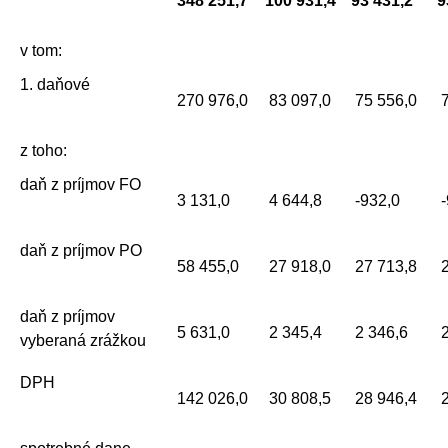
348 251,7
100 931,4
93 431,2
9
v tom:
1. daňové
270 976,0
83 097,0
75 556,0
7
z toho:
daň z príjmov FO
3 131,0
4 644,8
-932,0
-
daň z príjmov PO
58 455,0
27 918,0
27 713,8
2
daň z príjmov
5 631,0
2 345,4
2 346,6
2
vyberaná zrážkou
DPH
142 026,0
30 808,5
28 946,4
2