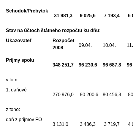
Schodok/Prebytok
-31 981,3
9 025,6
7 193,4
6 
Stav na účtoch štátneho rozpočtu ku dňu:
Ukazovateľ
Rozpočet
09.04.
10.04.
11
2008
Príjmy spolu
348 251,7
96 230,6
96 687,8
96
v tom:
1. daňové
270 976,0
80 200,6
80 456,8
80
z toho:
daň z príjmov FO
3 131,0
3 436,3
3 719,7
4 