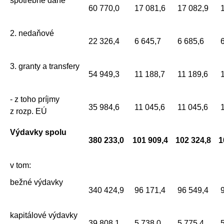
spotrebné dane
60 770,0
17 081,6
17 082,9
1
2. nedaňové
22 326,4
6 645,7
6 685,6
6
3. granty a transfery
54 949,3
11 188,7
11 189,6
1
- z toho príjmy
35 984,6
11 045,6
11 045,6
1
z rozp. EÚ
Výdavky spolu
380 233,0
101 909,4
102 324,8
1
v tom:
bežné výdavky
340 424,9
96 171,4
96 549,4
9
kapitálové výdavky
39 808,1
5 738,0
5 775,4
5