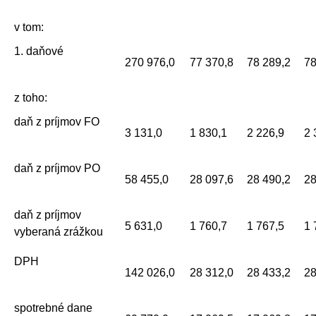
v tom:
1. daňové
270 976,0
77 370,8
78 289,2
78
z toho:
daň z príjmov FO
3 131,0
1 830,1
2 226,9
2 
daň z príjmov PO
58 455,0
28 097,6
28 490,2
28
daň z príjmov
5 631,0
1 760,7
1 767,5
1 
vyberaná zrážkou
DPH
142 026,0
28 312,0
28 433,2
28
spotrebné dane