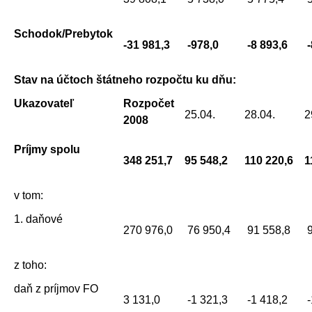
Schodok/Prebytok
-31 981,3
-978,0
-8 893,6
Stav na účtoch štátneho rozpočtu ku dňu:
Ukazovateľ
Rozpočet
25.04.
28.04.
2
2008
Príjmy spolu
348 251,7
95 548,2
110 220,6
1
v tom:
1. daňové
270 976,0
76 950,4
91 558,8
9
z toho:
daň z príjmov FO
3 131,0
-1 321,3
-1 418,2
-