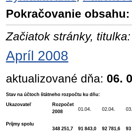
Pokračovanie obsahu:
Začiatok stránky, titulka:
Apríl 2008
aktualizované dňa:
06. 
Stav na účtoch štátneho rozpočtu ku dňu:
Ukazovateľ
Rozpočet
01.04.
02.04.
03
2008
Príjmy spolu
348 251,7
91 843,0
92 781,6
93