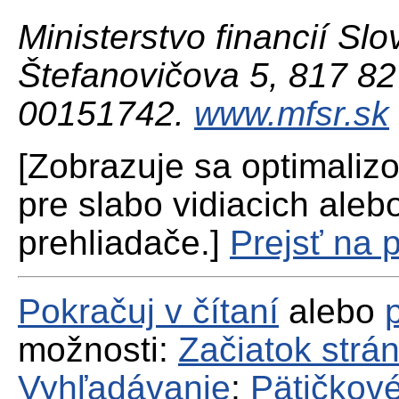
Ministerstvo financií Slo
Štefanovičova 5, 817 82 
00151742.
www.mfsr.sk
[Zobrazuje sa optimaliz
pre slabo vidiacich aleb
prehliadače.]
Prejsť na 
Pokračuj v čítaní
alebo
možnosti:
Začiatok strá
Vyhľadávanie
;
Pätičkové