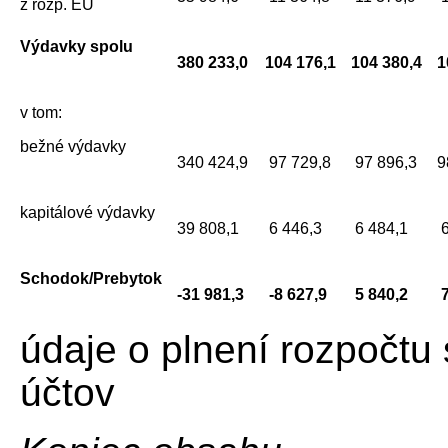
z rozp. EÚ
Výdavky spolu
380 233,0
104 176,1
104 380,4
1
v tom:
bežné výdavky
340 424,9
97 729,8
97 896,3
9
kapitálové výdavky
39 808,1
6 446,3
6 484,1
6
Schodok/Prebytok
-31 981,3
-8 627,9
5 840,2
7
údaje o plnení rozpočtu
účtov