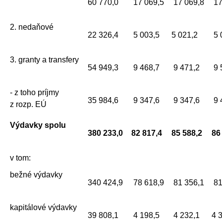
60 770,0
17 069,5
17 069,8
17
2. nedaňové
22 326,4
5 003,5
5 021,2
5 
3. granty a transfery
54 949,3
9 468,7
9 471,2
9 
- z toho príjmy
35 984,6
9 347,6
9 347,6
9 
z rozp. EÚ
Výdavky spolu
380 233,0
82 817,4
85 588,2
86
v tom:
bežné výdavky
340 424,9
78 618,9
81 356,1
81
kapitálové výdavky
39 808,1
4 198,5
4 232,1
4 