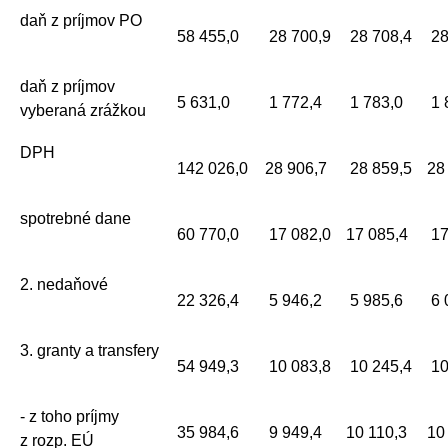
daň z príjmov PO
58 455,0
28 700,9
28 708,4
28
daň z príjmov
5 631,0
1 772,4
1 783,0
1 
vyberaná zrážkou
DPH
142 026,0
28 906,7
28 859,5
28
spotrebné dane
60 770,0
17 082,0
17 085,4
17
2. nedaňové
22 326,4
5 946,2
5 985,6
6 
3. granty a transfery
54 949,3
10 083,8
10 245,4
10
- z toho príjmy
35 984,6
9 949,4
10 110,3
10
z rozp. EÚ