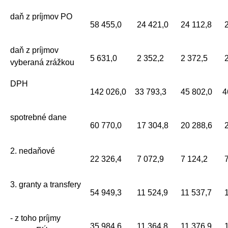
daň z príjmov PO
58 455,0
24 421,0
24 112,8
2
daň z príjmov
5 631,0
2 352,2
2 372,5
2
vyberaná zrážkou
DPH
142 026,0
33 793,3
45 802,0
4
spotrebné dane
60 770,0
17 304,8
20 288,6
2
2. nedaňové
22 326,4
7 072,9
7 124,2
7
3. granty a transfery
54 949,3
11 524,9
11 537,7
1
- z toho príjmy
35 984,6
11 364,8
11 376,9
1