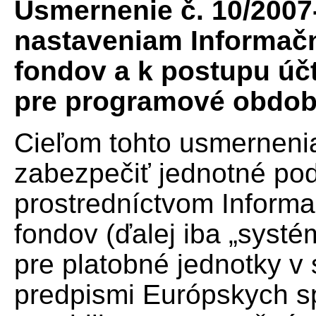
Usmernenie č. 10/2007
nastaveniam Informač
fondov a k postupu úč
pre programové obdobi
Cieľom tohto usmernenia
zabezpečiť jednotné po
prostredníctvom Inform
fondov (ďalej iba „systé
pre platobné jednotky v
predpismi Európskych s