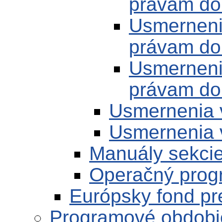
právam do 
Usmerneni
právam do 
Usmerneni
právam do
Usmernenia 
Usmernenia 
Manuály sekci
Operačný prog
Európsky fond pr
Programové obdobi