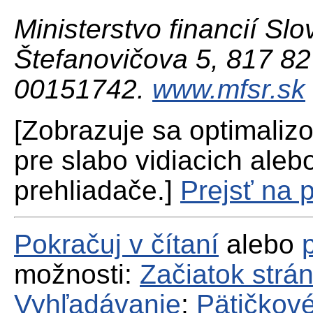
Ministerstvo financií Slo
Štefanovičova 5, 817 82 
00151742.
www.mfsr.sk
[Zobrazuje sa optimaliz
pre slabo vidiacich aleb
prehliadače.]
Prejsť na 
Pokračuj v čítaní
alebo
možnosti:
Začiatok strá
Vyhľadávanie
;
Pätičkové