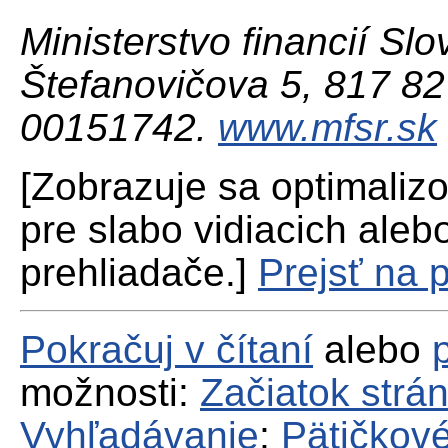
Ministerstvo financií Slo
Štefanovičova 5, 817 82 
00151742.
www.mfsr.sk
[Zobrazuje sa optimaliz
pre slabo vidiacich aleb
prehliadače.]
Prejsť na 
Pokračuj v čítaní
alebo
možnosti:
Začiatok strá
Vyhľadávanie
;
Pätičkové