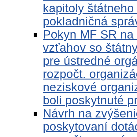
kapitoly štátneh
pokladničná sprá
Pokyn MF SR na 
vzťahov so štátn
pre ústredné orgá
rozpočt. organizá
neziskové organiz
boli poskytnuté p
Návrh na zvýšenie
poskytovaní dotác