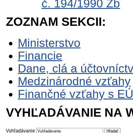
č. 194/1990 Zb
ZOZNAM SEKCII:
Ministerstvo
Financie
Dane, clá a účtovníct
Medzinárodné vzťahy
Finančné vzťahy s E
VYHĽADÁVANIE NA W
Vyhľadávanie