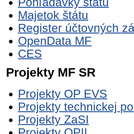
Pohľadávky štátu
Majetok štátu
Register účtovných zá
OpenData MF
CES
Projekty MF SR
Projekty OP EVS
Projekty technickej p
Projekty ZaSI
Projekty OPII