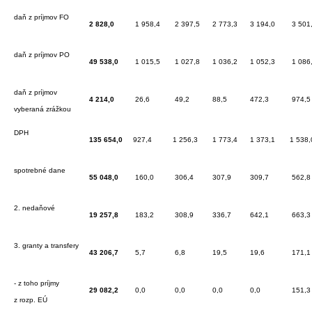
daň z príjmov FO
2 828,0
1 958,4
2 397,5
2 773,3
3 194,0
3 501
daň z príjmov PO
49 538,0
1 015,5
1 027,8
1 036,2
1 052,3
1 086
daň z príjmov
4 214,0
26,6
49,2
88,5
472,3
974,5
vyberaná zrážkou
DPH
135 654,0
927,4
1 256,3
1 773,4
1 373,1
1 538,
spotrebné dane
55 048,0
160,0
306,4
307,9
309,7
562,8
2. nedaňové
19 257,8
183,2
308,9
336,7
642,1
663,3
3. granty a transfery
43 206,7
5,7
6,8
19,5
19,6
171,1
- z toho príjmy
29 082,2
0,0
0,0
0,0
0,0
151,3
z rozp. EÚ