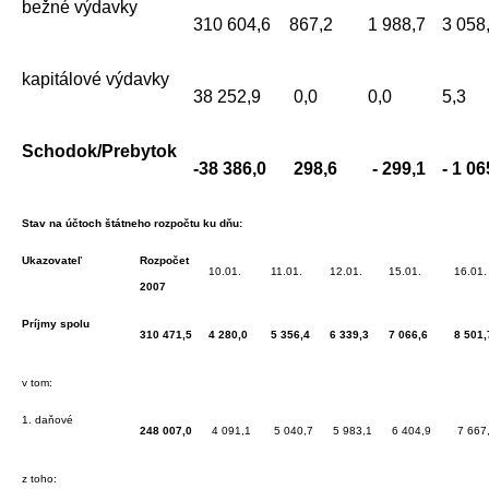
bežné výdavky
310 604,6
867,2
1 988,7
3 058
kapitálové výdavky
38 252,9
0,0
0,0
5,3
Schodok/Prebytok
-38 386,0
298,6
- 299,1
- 1 06
Stav na účtoch štátneho rozpočtu ku dňu:
Ukazovateľ
Rozpočet
10.01.
11.01.
12.01.
15.01.
16.01
2007
Príjmy spolu
310 471,5
4 280,0
5 356,4
6 339,3
7 066,6
8 501,
v tom:
1. daňové
248 007,0
4 091,1
5 040,7
5 983,1
6 404,9
7 667
z toho: