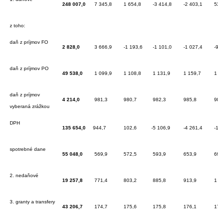
248 007,0
7 345,8
1 654,8
-3 414,8
-2 403,1
5
z toho:
daň z príjmov FO
2 828,0
3 666,9
-1 193,6
-1 101,0
-1 027,4
-9
daň z príjmov PO
49 538,0
1 099,9
1 108,8
1 131,9
1 159,7
1
daň z príjmov
4 214,0
981,3
980,7
982,3
985,8
9
vyberaná zrážkou
DPH
135 654,0
944,7
102,6
-5 106,9
-4 261,4
-1
spotrebné dane
55 048,0
569,9
572,5
593,9
653,9
6
2. nedaňové
19 257,8
771,4
803,2
885,8
913,9
1
3. granty a transfery
43 206,7
174,7
175,6
175,8
176,1
1