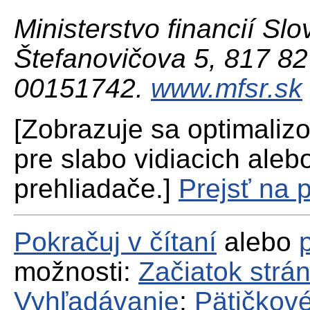
Ministerstvo financií Slo
Štefanovičova 5, 817 82 
00151742.
www.mfsr.sk
[Zobrazuje sa optimaliz
pre slabo vidiacich aleb
prehliadače.]
Prejsť na 
Pokračuj v čítaní
alebo
možnosti:
Začiatok strá
Vyhľadávanie
;
Pätičkové