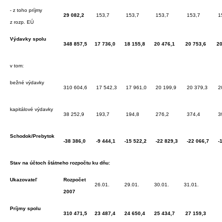
- z toho príjmy
29 082,2
153,7
153,7
153,7
153,7
1
z rozp. EÚ
Výdavky spolu
348 857,5
17 736,0
18 155,8
20 476,1
20 753,6
20
v tom:
bežné výdavky
310 604,6
17 542,3
17 961,0
20 199,9
20 379,3
2
kapitálové výdavky
38 252,9
193,7
194,8
276,2
374,4
3
Schodok/Prebytok
-38 386,0
-9 444,1
-15 522,2
-22 829,3
-22 066,7
-
Stav na účtoch štátneho rozpočtu ku dňu:
Ukazovateľ
Rozpočet
26.01.
29.01.
30.01.
31.01.
2007
Príjmy spolu
310 471,5
23 487,4
24 650,4
25 434,7
27 159,3