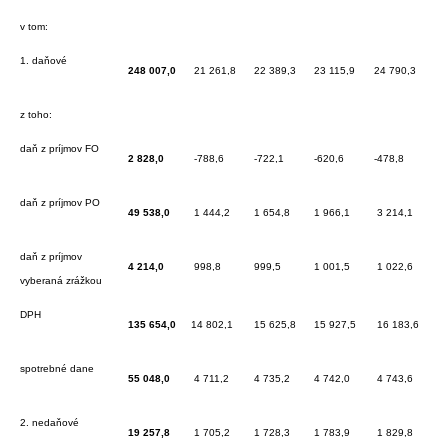
v tom:
1. daňové
248 007,0
21 261,8
22 389,3
23 115,9
24 790,3
z toho:
daň z príjmov FO
2 828,0
-788,6
-722,1
-620,6
-478,8
daň z príjmov PO
49 538,0
1 444,2
1 654,8
1 966,1
3 214,1
daň z príjmov
4 214,0
998,8
999,5
1 001,5
1 022,6
vyberaná zrážkou
DPH
135 654,0
14 802,1
15 625,8
15 927,5
16 183,6
spotrebné dane
55 048,0
4 711,2
4 735,2
4 742,0
4 743,6
2. nedaňové
19 257,8
1 705,2
1 728,3
1 783,9
1 829,8