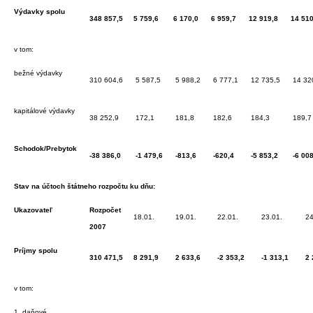
Výdavky spolu
348 857,5
5 759,6
6 170,0
6 959,7
12 919,8
14 510
v tom:
bežné výdavky
310 604,6
5 587,5
5 988,2
6 777,1
12 735,5
14 32
kapitálové výdavky
38 252,9
172,1
181,8
182,6
184,3
189,7
Schodok/Prebytok
-38 386,0
-1 479,6
-813,6
-620,4
-5 853,2
-6 008
Stav na účtoch štátneho rozpočtu ku dňu:
Ukazovateľ
Rozpočet
18.01.
19.01.
22.01.
23.01.
24
2007
Príjmy spolu
310 471,5
8 291,9
2 633,6
-2 353,2
-1 313,1
2 
v tom:
1. daňové