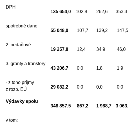
DPH
135 654,0
102,8
262,6
353,3
spotrebné dane
55 048,0
107,7
139,2
147,
2. nedaňové
19 257,8
12,4
34,9
46,0
3. granty a transfery
43 206,7
0,0
1,8
1,9
- z toho príjmy
29 082,2
0,0
0,0
0,0
z rozp. EÚ
Výdavky spolu
348 857,5
867,2
1 988,7
3 063
v tom: