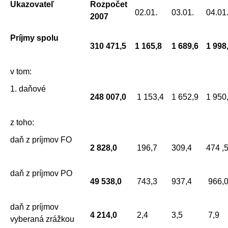
Ukazovateľ
Rozpočet
02.01.
03.01.
04.01
2007
Príjmy spolu
310 471,5
1 165,8
1 689,6
1 998
v tom:
1. daňové
248 007,0
1 153,4
1 652,9
1 950
z toho:
daň z príjmov FO
2 828,0
196,7
309,4
474 ,
daň z príjmov PO
49 538,0
743,3
937,4
966,
daň z príjmov
4 214,0
2,4
3,5
7,9
vyberaná zrážkou