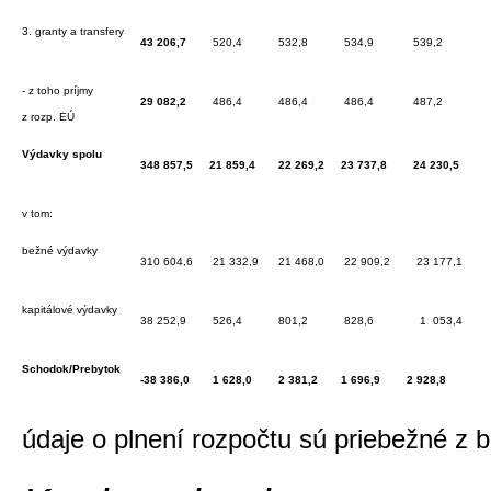
3. granty a transfery
43 206,7
520,4
532,8
534,9
539,2
- z toho príjmy
29 082,2
486,4
486,4
486,4
487,2
z rozp. EÚ
Výdavky spolu
348 857,5
21 859,4
22 269,2
23 737,8
24 230,5
v tom:
bežné výdavky
310 604,6
21 332,9
21 468,0
22 909,2
23 177,1
kapitálové výdavky
38 252,9
526,4
801,2
828,6
1 053,4
Schodok/Prebytok
-38 386,0
1 628,0
2 381,2
1 696,9
2 928,8
údaje o plnení rozpočtu sú priebežné z 