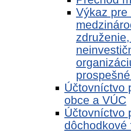
Výkaz pre 
medzináro
združenie,
neinvestič
organizác
prospešné
Účtovníctvo 
obce a VÚC
Účtovníctvo 
dôchodkové 