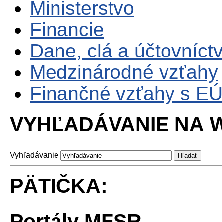
Ministerstvo
Financie
Dane, clá a účtovníct
Medzinárodné vzťahy
Finančné vzťahy s E
VYHĽADÁVANIE NA W
Vyhľadávanie
PÄTIČKA:
Portály MFSR