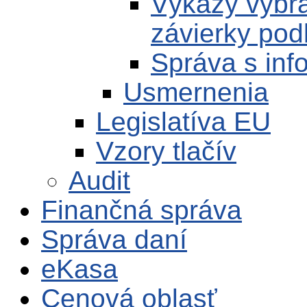
Výkazy vybra
závierky pod
Správa s inf
Usmernenia
Legislatíva EU
Vzory tlačív
Audit
Finančná správa
Správa daní
eKasa
Cenová oblasť