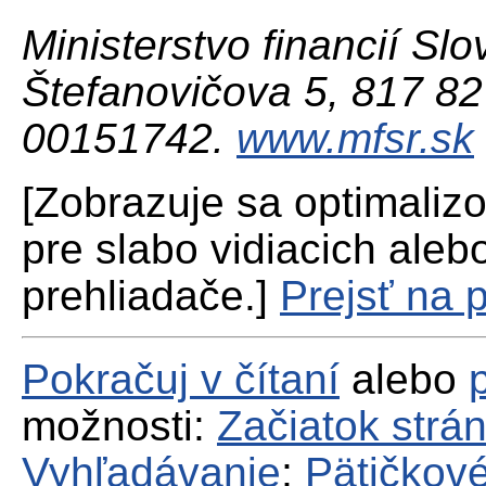
Ministerstvo financií Slo
Štefanovičova 5, 817 82 
00151742.
www.mfsr.sk
[Zobrazuje sa optimaliz
pre slabo vidiacich aleb
prehliadače.]
Prejsť na 
Pokračuj v čítaní
alebo
možnosti:
Začiatok strá
Vyhľadávanie
;
Pätičkové